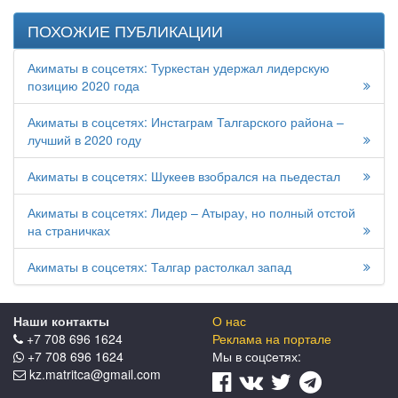
ПОХОЖИЕ ПУБЛИКАЦИИ
Акиматы в соцсетях: Туркестан удержал лидерскую
позицию 2020 года
Акиматы в соцсетях: Инстаграм Талгарского района –
лучший в 2020 году
Акиматы в соцсетях: Шукеев взобрался на пьедестал
Акиматы в соцсетях: Лидер – Атырау, но полный отстой
на страничках
Акиматы в соцсетях: Талгар растолкал запад
Наши контакты
О нас
+7 708 696 1624
Реклама на портале
+7 708 696 1624
Мы в соцcетях:
kz.matritca@gmail.com