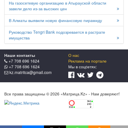
На газосетевую организацию в Атырауской области
завели дело из-за высоких цен
В Алматы выявили новую финансовую пирамиду
Руководство Tengri Bank подозревается в растрате
имущества
Наши контакты
О нас
+7 708 696 1624
Реклама на портале
+7 708 696 1624
Мы в соцcетях:
kz.matritca@gmail.com
Все права защищены © 2026 «Матрица.Kz» - Нам доверяют!