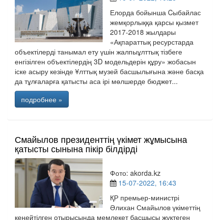
Елорда бойынша Cыбайлас
жемқорлыққа қарсы қызмет
2017-2018 жылдары
«Ақпараттық ресурстарда
объектілерді танымал ету үшін жалпыұлттық тізбеге
енгізілген объектілердің 3D модельдерін құру» жобасын
іске асыру кезінде Ұлттық музей басшылығына және басқа
да тұлғаларға қатысты аса ірі мөлшерде бюджет...
подробнее »
Смайылов президенттің үкімет жұмысына
қатысты сынына пікір білдірді
Фото: akorda.kz
15-07-2022, 16:43
ҚР премьер-министрі
Әлихан Смайылов үкіметтің
кеңейтілген отырысында мемлекет басшысы жүктеген