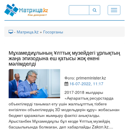
Toggle
navigati
-
Матрица.kz
»
Госорганы
Мұхамедиұлының Ұлттық музейдегі ұрлықтың
жаңа эпизодына еш қатысы жоқ екені
мәлімделді
Фото: primeminister.kz
16-07-2022, 11:17
2017-2018 жылдары
«Ақпараттық ресурстарда
объектілерді танымал ету үшін жалпыұлттық тізбеге
енгізілген объектілердің 3D модельдерін құру» жобасынан
бюджет қаражатын жымқыру фактісі анықталды.
Арыстанбек Мұхамедиұлы бұл кезде Ұлттық музейдің
басшылығында болмаған, деп хабарлайды Zakon.kz....