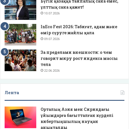
Бүгін қазаққа тайпалық сана емес,
ұлттық сана қажет!
10.07.2026
InEco Fest 2026: Табиғат, адам және
өмір сүруге жайлы қала
09.07.2026
За пределами внешности: о чем
говорит миру рост индекса массы
тела
22.06.2026
Лента
Орталық Азия мен Сириядағы
ұйымдарға бағытталған күрделі
кибертыңшылық науқан
анықталды