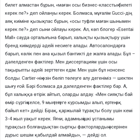
билет алмастан бұрын, «маған осы бизнес-класстың билеті
керек пе?» деп ойлануы керек. Болмаса, мұғалім Gucci-дің
аяқ киіміне қызықпас бұрын, «осы туфли маған шынымен
керек пе?» деп сыни ойлауы керек. Ал, көп блогер «Esentai
Mall» сауда орталығына барып, халықты қызықтыру үшін
бренд киімдерді әдейі несиеге алады. Автосалондарға
барып, көлік пен ана қызыл бантикті де жалға алады. Бұл –
дәлелденген фактілер. Мен диссертациям үшін осы
тақырыпты әдейі зерттеген едім. Мен үшін бұл нонсенс
болды. Cartier-нің өзін бөліп төлеуге алу дегеніміз — шектен
шығу ғой. Бәрі болмаса да дәлелденген фактілер бар. А,
бұл халыққа өтірік айтып, оларды алдау. «Мен сияқты бай
өмір сүргің келсе, 9 мың теңгеге курсымды алып, ертең-ақ
байып кет» дейді. Бірақ, қаржылай тұрақты болу үшін кемі
3-4 жыл уақыт керек. Яғни, адамның ішкі ұстанымы
тұрақсыз болғандықтан сыртқы факторлардың әсерінен
дұрыс шешім қабылдай алмайды», — дейді ол.