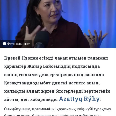
Фото: скриншот
Күнекей Нұрлан есімді лақап атымен танымал
қаржыгер Жанар Байсеміздің подкасында
өзінің ғылыми диссертациясының аясында
Қазақстанда қымбат дүниені несиеге алып,
халықты алдап жүрген блогерлерді зерттегенін
Azattyq Rýhy
.
айтты, деп хабарлайды
Оның айтуынша, қоғамның ішкі қаржылық көңіл-күйі тұрақсыз
болғандықтан, блогерлер мен әртістер қымбат өмірін