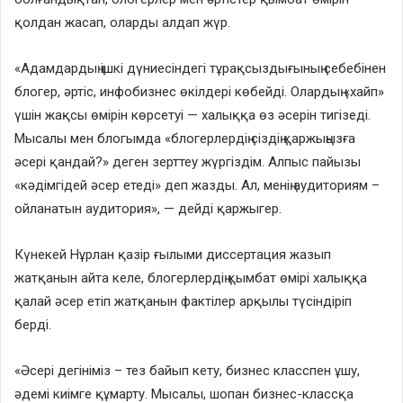
қолдан жасап, оларды алдап жүр.
«Адамдардың ішкі дүниесіндегі тұрақсыздығының себебінен
блогер, әртіс, инфобизнес өкілдері көбейді. Олардың «хайп»
үшін жақсы өмірін көрсетуі — халыққа өз әсерін тигізеді.
Мысалы мен блогымда «блогерлердің сіздің қаржыңызға
әсері қандай?» деген зерттеу жүргіздім. Алпыс пайызы
«кәдімгідей әсер етеді» деп жазды. Ал, менің аудиториям –
ойланатын аудитория», — дейді қаржыгер.
Күнекей Нұрлан қазір ғылыми диссертация жазып
жатқанын айта келе, блогерлердің қымбат өмірі халыққа
қалай әсер етіп жатқанын фактілер арқылы түсіндіріп
берді.
«Әсері дегініміз – тез байып кету, бизнес класспен ұшу,
әдемі киімге құмарту. Мысалы, шопан бизнес-классқа