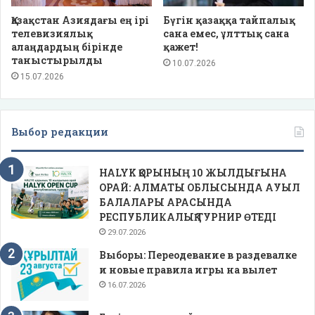
Қазақстан Азиядағы ең ірі
Бүгін қазаққа тайпалық
телевизиялық
сана емес, ұлттық сана
алаңдардың бірінде
қажет!
таныстырылды
10.07.2026
15.07.2026
Выбор редакции
HALYK ҚОРЫНЫҢ 10 ЖЫЛДЫҒЫНА
ОРАЙ: АЛМАТЫ ОБЛЫСЫНДА АУЫЛ
БАЛАЛАРЫ АРАСЫНДА
РЕСПУБЛИКАЛЫҚ ТУРНИР ӨТЕДІ
29.07.2026
Выборы: Переодевание в раздевалке
и новые правила игры на вылет
16.07.2026