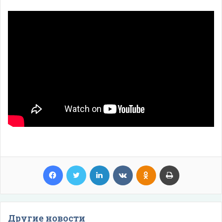
Facebook
Twitter
LinkedIn
VKontakte
Odnoklassniki
Print
Другие новости