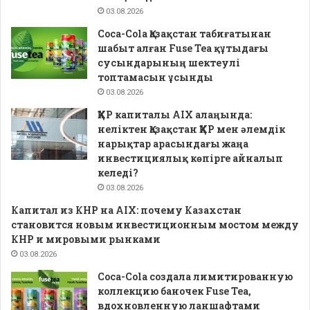
03.08.2026
Coca-Cola Қазақстан табиғатынан
шабыт алған Fuse Tea құтыдағы
сусындарының шектеулі
топтамасын ұсынды
03.08.2026
ҚХР капиталы AIX алаңында:
неліктен Қазақстан ҚХР мен әлемдік
нарықтар арасындағы жаңа
инвестициялық көпірге айналып
келеді?
03.08.2026
Капитал из КНР на AIX: почему Казахстан
становится новым инвестиционным мостом между
КНР и мировыми рынками
03.08.2026
Coca-Cola создала лимитированную
коллекцию баночек Fuse Tea,
вдохновленную ланшафтами