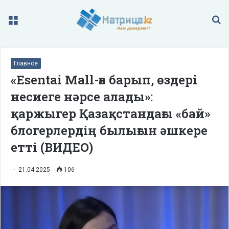
Меню
П
Главное
«Esentai Mall-ға барып, өздері
несиеге нәрсе алады»:
қаржыгер Қазақстандағы «бай»
блогерлердің былығын әшкере
етті (ВИДЕО)
21.04.2025
106