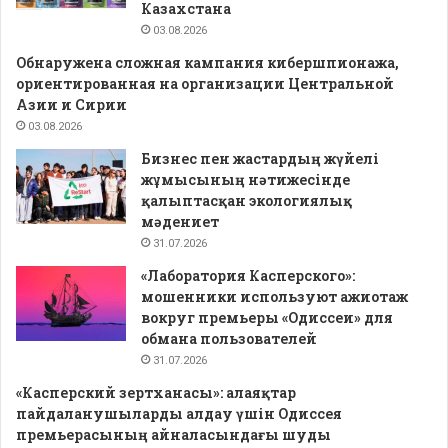
Казахстана
03.08.2026
Обнаружена сложная кампания кибершпионажа,
ориентированная на организации Центральной
Азии и Сирии
03.08.2026
Бизнес пен жастардың жүйелі
жұмысының нәтижесінде
қалыптасқан экологиялық
мәдениет
31.07.2026
«Лаборатория Касперского»:
мошенники используют ажиотаж
вокруг премьеры «Одиссеи» для
обмана пользователей
31.07.2026
«Касперский зертханасы»: алаяқтар
пайдаланушыларды алдау үшін Одиссея
премьерасының айналасындағы шуды