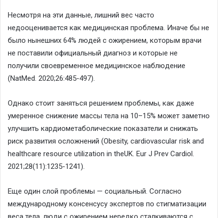
Нес
мотря на эти данные, лишний вес часто
недооценивается как медицинская проблема. Иначе бы не
было нынешних 64% людей с ожирением, которым врачи
не поставили официальный диагноз и которые не
получили своевременное медицинское наблюдение
(
Nat
Med
. 2020;26:485
-497).
Однако стоит заняться решением проблемы, как даже
умеренное снижение массы тела на 10–15% может заметно
улучшить
кардиометаболические
показатели и снижать
риск развития осложнений (
Obesity
,
cardiovascular
risk
and
healthcare
resource
utilization
in
the
UK.
Eur
J
Prev
Cardiol
.
2021;28(11):1235-1241).
Еще один слой проблемы — социальный. Согласно
международному консенсусу экспертов по стигматизации
веса тела, люди с ожирением нередко сталкиваются с