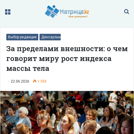
Меню
П
Выбор редакции
Денсаулық
За пределами внешности: о чем
говорит миру рост индекса
массы тела
22.06.2026
1 356