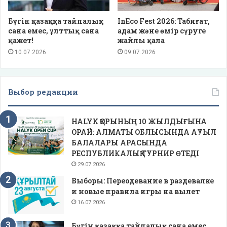
Бүгін қазаққа тайпалық
InEco Fest 2026: Табиғат,
сана емес, ұлттық сана
адам және өмір сүруге
қажет!
жайлы қала
10.07.2026
09.07.2026
Выбор редакции
HALYK ҚОРЫНЫҢ 10 ЖЫЛДЫҒЫНА
ОРАЙ: АЛМАТЫ ОБЛЫСЫНДА АУЫЛ
БАЛАЛАРЫ АРАСЫНДА
РЕСПУБЛИКАЛЫҚ ТУРНИР ӨТЕДІ
29.07.2026
Выборы: Переодевание в раздевалке
и новые правила игры на вылет
16.07.2026
Бүгін қазаққа тайпалық сана емес,