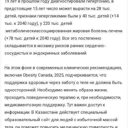
19 лет в прошлом году диагностировали гипертонию, в
предстоящие 15 лет число может вырасти на 28 тыс.
детей, признаки гипергликемии были у 40 тыс. детей (+14
тыс. к 2040 году), у 220 тыс.
детей
метаболически
ассоциированная жировая болезнь печени
(+78 тыс. детей к 2040 году). Все это постепенно
складываетс
я в мозаику рисков ранних сердечно-
сосудистых и эндокринных заболеваний.
На этом фоне в современных клинических рекомендациях,
включая
Obesity
Canada
, 2025, подчеркивается, что
поддержка здоровья через заботу о теле не должна быть
односторонней. Необходим
о менять образа жизни,
проходить поведенческую терапию и, при необходимости,
медикаментозную поддержку. Тут важен доступ к
информации. В Казахстане действует специальный
образовательный
сайт
для людей с избыточной массой
тела, он поможет повысить медицинскую грамотность и