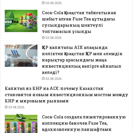
03.08.2026
Coca-Cola Қазақстан табиғатынан
шабыт алған Fuse Tea құтыдағы
сусындарының шектеулі
топтамасын ұсынды
03.08.2026
ҚХР капиталы AIX алаңында:
неліктен Қазақстан ҚХР мен әлемдік
нарықтар арасындағы жаңа
инвестициялық көпірге айналып
келеді?
03.08.2026
Капитал из КНР на AIX: почему Казахстан
становится новым инвестиционным мостом между
КНР и мировыми рынками
03.08.2026
Coca-Cola создала лимитированную
коллекцию баночек Fuse Tea,
вдохновленную ланшафтами