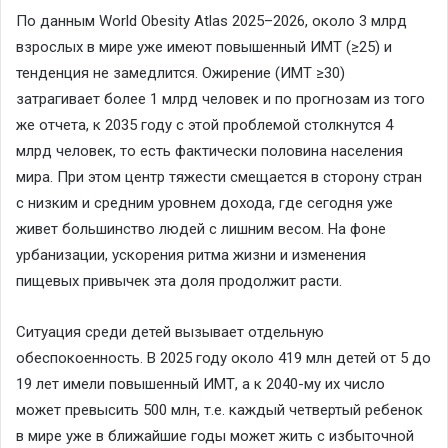
По данным
World
Obesity
Atlas
2025–2026, около 3 млрд
взрослых в мире уже имеют повышенный ИМТ (≥25) и
тенденция не замедлится. Ожирение (ИМТ ≥30)
затрагивает более 1 млрд человек и по прогнозам из того
же отчета, к 2035 году с эт
ой проблемой столкнутся 4
млрд человек, то есть фактически половина населения
мира. При этом центр тяжести смещается в сторону стран
с низким и средним уровнем дохода, где сегодня уже
живет большинство людей с лишним весом. На фоне
урбанизации, ускорения р
итма жизни и изменения
пищевых привычек эта доля продолжит расти.
Ситуация среди детей вызывает отдельную
обеспокоенность. В 2025 году около 419 млн детей от 5 до
19 лет имели повышенный ИМТ, а к 2040-му их число
может превысить 500 млн, т.е. каждый четв
ертый ребенок
в мире уже в ближайшие годы может жить с избыточной