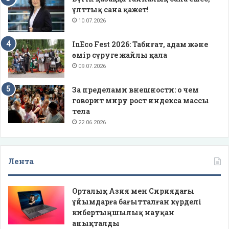
ұлттық сана қажет!
10.07.2026
InEco Fest 2026: Табиғат, адам және
өмір сүруге жайлы қала
09.07.2026
За пределами внешности: о чем
говорит миру рост индекса массы
тела
22.06.2026
Лента
Орталық Азия мен Сириядағы
ұйымдарға бағытталған күрделі
кибертыңшылық науқан
анықталды