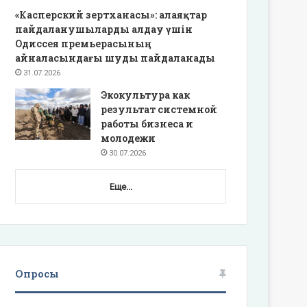
«Касперский зертханасы»: алаяқтар
пайдаланушыларды алдау үшін
Одиссея премьерасының
айналасындағы шуды пайдаланады
31.07.2026
Экокультура как
результат системной
работы бизнеса и
молодежи
30.07.2026
Еще...
Опросы