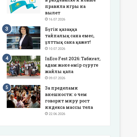
правила игры на
вылет
16.07.2026
Бүгін қазаққа
тайпалық сана емес,
ұлттық сана қажет!
10.07.2026
InEco Fest 2026: Табиғат,
адам және өмір сүруге
жайлы қала
09.07.2026
За пределами
внешности: о чем
говорит миру рост
индекса массы тела
22.06.2026