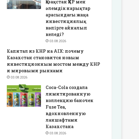
Қазақстан ҚХР мен
әлемдік нарықтар
арасындағы жаңа
инвестициялық
көпірге айналып
келеді?
03.08.2026
Капитал из КНР на AIX: почему
Казахстан становится новым
инвестиционным мостом между КНР
и мировыми рынками
03.08.2026
Coca-Cola создала
лимитированную
коллекцию баночек
Fuse Tea,
вдохновленную
ланшафтами
Казахстана
03.08.2026