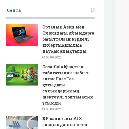
Лента
Орталық Азия мен
Сириядағы ұйымдарға
бағытталған күрделі
кибертыңшылық
науқан анықталды
03.08.2026
Coca-Cola Қазақстан
табиғатынан шабыт
алған Fuse Tea
құтыдағы
сусындарының
шектеулі топтамасын
ұсынды
03.08.2026
ҚХР капиталы AIX
алаңында: неліктен