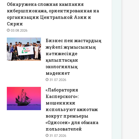
Обнаружена сложная кампания
кибершпионажа, ориентированная на
организации Центральной Азии и
Сирии
03.08.2026
Бизнес пен жастардың
жүйелі жұмысының
нәтижесінде
қалыптасқан
экологиялық
мәдениет
31.07.2026
«Лаборатория
Касперского»:
мошенники
используют ажиотаж
вокруг премьеры
«Одиссеи» для обмана
пользователей
31.07.2026