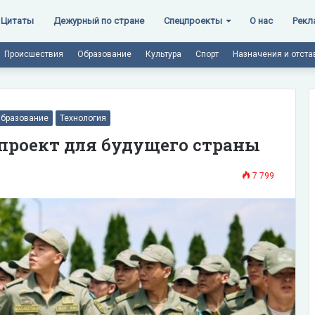
Цитаты
Дежурный по стране
Спецпроекты
О нас
Рекл
Происшествия
Образование
Культура
Спорт
Назначения и отста
бразование
Технология
проект для будущего страны
7 799