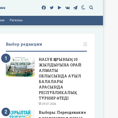
Facebook
Twitter
Google
vk.com
Telegram
Switch
Поиск
ама
вки
Регионы
Play
skin
Выбор редакции
HALYK ҚОРЫНЫҢ 10
ЖЫЛДЫҒЫНА ОРАЙ:
АЛМАТЫ
ОБЛЫСЫНДА АУЫЛ
БАЛАЛАРЫ
АРАСЫНДА
РЕСПУБЛИКАЛЫҚ
ТУРНИР ӨТЕДІ
29.07.2026
Выборы: Переодевание
в раздевалке и новые