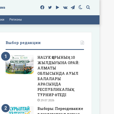
Facebook
Twitter
Google
vk.com
Telegram
Switch
Поиск
ама
вки
Регионы
Play
skin
Выбор редакции
HALYK ҚОРЫНЫҢ 10
ЖЫЛДЫҒЫНА ОРАЙ:
АЛМАТЫ
ОБЛЫСЫНДА АУЫЛ
БАЛАЛАРЫ
АРАСЫНДА
РЕСПУБЛИКАЛЫҚ
ТУРНИР ӨТЕДІ
29.07.2026
Выборы: Переодевание
в раздевалке и новые