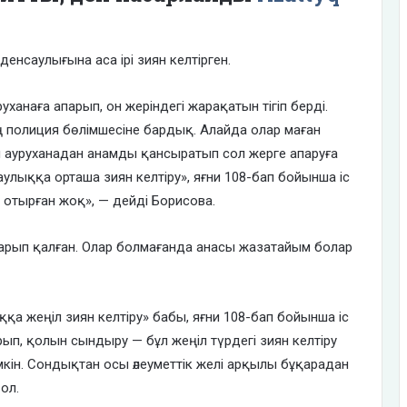
денсаулығына аса ірі зиян келтірген.
ханаға апарып, он жеріндегі жарақатын тігіп берді.
ң полиция бөлімшесіне бардық. Алайда олар маған
н ауруханадан анамды қансыратып сол жерге апаруға
лыққа орташа зиян келтіру», яғни 108-бап бойынша іс
п отырған жоқ», — дейді Борисова.
қарып қалған. Олар болмағанда анасы жазатайым болар
ққа жеңіл зиян келтіру» бабы, яғни 108-бап бойынша іс
п, қолын сындыру — бұл жеңіл түрдегі зиян келтіру
мкін. Сондықтан осы әлеуметтік желі арқылы бұқарадан
ол.