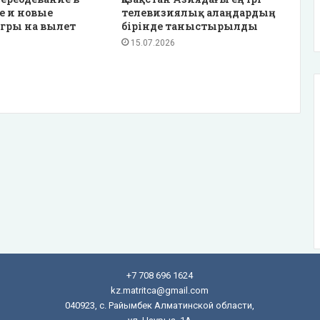
е и новые
телевизиялық алаңдардың
гры на вылет
бірінде таныстырылды
15.07.2026
+7 708 696 1624
kz.matritca@gmail.com
040923, с. Райымбек Алматинской области,