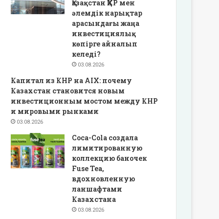
Қазақстан ҚХР мен
әлемдік нарықтар
арасындағы жаңа
инвестициялық
көпірге айналып
келеді?
03.08.2026
Капитал из КНР на AIX: почему
Казахстан становится новым
инвестиционным мостом между КНР
и мировыми рынками
03.08.2026
Coca-Cola создала
лимитированную
коллекцию баночек
Fuse Tea,
вдохновленную
ланшафтами
Казахстана
03.08.2026