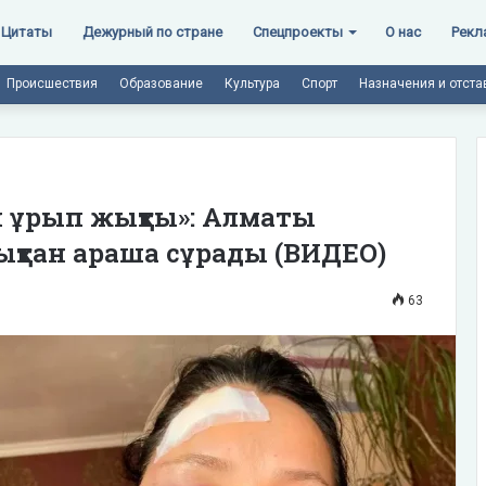
Цитаты
Дежурный по стране
Спецпроекты
О нас
Рекл
Происшествия
Образование
Культура
Спорт
Назначения и отста
 ұрып жықты»: Алматы
қтан араша сұрады (ВИДЕО)
63