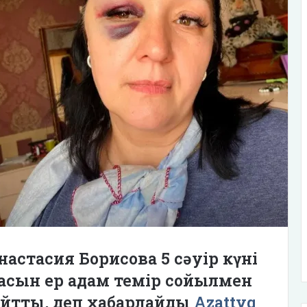
астасия Борисова 5 сәуір күні
асын ер адам темір сойылмен
айтты, деп хабарлайды
Azattyq