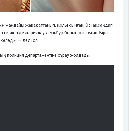
ң маңдайы жарақаттанып, қолы сынған. Өзі ақсаңдап
еттік желіде жариялауға мәжбүр болып отырмын. Бірақ
еледі», — деді ол.
ың полиция департаментіне сұрау жолдады.