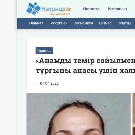
Новости
Интервью
Главная
Госорганы
Экономика
Бизнес
Социум
Главное
«Анамды темір сойылмен
тұрғыны анасы үшін халы
07.04.2025