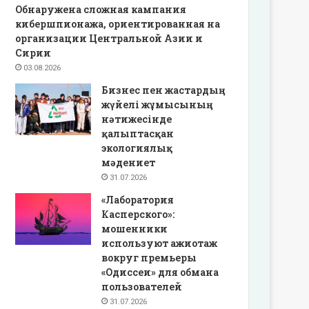
Обнаружена сложная кампания
кибершпионажа, ориентированная на
организации Центральной Азии и
Сирии
03.08.2026
Бизнес пен жастардың
жүйелі жұмысының
нәтижесінде
қалыптасқан
экологиялық
мәдениет
31.07.2026
«Лаборатория
Касперского»:
мошенники
используют ажиотаж
вокруг премьеры
«Одиссеи» для обмана
пользователей
31.07.2026