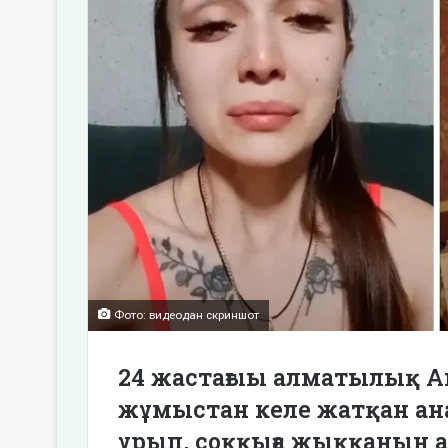
Фото: видеодан скриншот
24 жастағыы алматылық Ан
жұмыстан келе жатқан ан
ұрып, соққыға жыққанын 