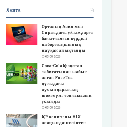
Лента
Орталық Азия мен
Сириядағы ұйымдарға
бағытталған күрделі
кибертыңшылық
науқан анықталды
03.08.2026
Coca-Cola Қазақстан
табиғатынан шабыт
алған Fuse Tea
құтыдағы
сусындарының
шектеулі топтамасын
ұсынды
03.08.2026
ҚХР капиталы AIX
алаңында: неліктен