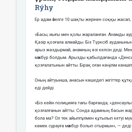
Rýhy
Ер адам әйелге 10 шақты жерінен соққы жасап, 
«Басы, иығы мен қолы жараланған. Анамды ауру
Қазір қозғала алмайды. Біз Түрксіб ауданыны
арыз жаздырмай, анамның өзі келсін деді. Ме
мәжбүр болдым. Арызды қабылдағанда «Денсау
қозғалатынын айтты. Бірақ оған көңілім көнші
Оның айтуынша, анасын көшедегі жігіттер құт
еді дейді.
«Біз кейін полицияға тағы барғанда, «денсаулы
қозғалғанын айтты. Сонда адамның басын жары
бола ма? Ол тек айыппұлмен құтылып кетуі мү
көмек сұрауға мәжбүр болып отырмын», — деді 