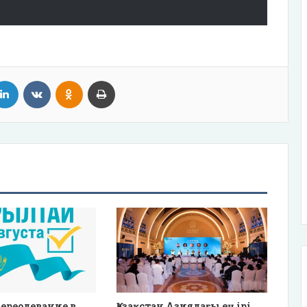
tter
LinkedIn
VKontakte
Odnoklassniki
Print
ереодевание в
Қазақстан Азиядағы ең ірі