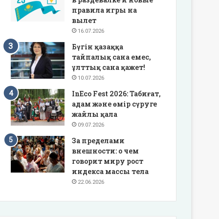
правила игры на
вылет
16.07.2026
Бүгін қазаққа
тайпалық сана емес,
ұлттық сана қажет!
10.07.2026
InEco Fest 2026: Табиғат,
адам және өмір сүруге
жайлы қала
09.07.2026
За пределами
внешности: о чем
говорит миру рост
индекса массы тела
22.06.2026