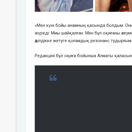
«Мен күні бойы анамның қасында болдым. Оны
жүреді. Миы шайқалған. Мен бұл оқиғаны әлеум
әділдікке жетуге қоғамдық резонанс тудырғым к
Редакция бұл оқиға бойынша Алматы қаласын