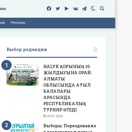
Facebook
Twitter
Google
vk.com
Telegram
Switch
Поиск
ама
вки
Регионы
Play
skin
Выбор редакции
HALYK ҚОРЫНЫҢ 10
ЖЫЛДЫҒЫНА ОРАЙ:
АЛМАТЫ
ОБЛЫСЫНДА АУЫЛ
БАЛАЛАРЫ
АРАСЫНДА
РЕСПУБЛИКАЛЫҚ
ТУРНИР ӨТЕДІ
29.07.2026
Выборы: Переодевание
в раздевалке и новые