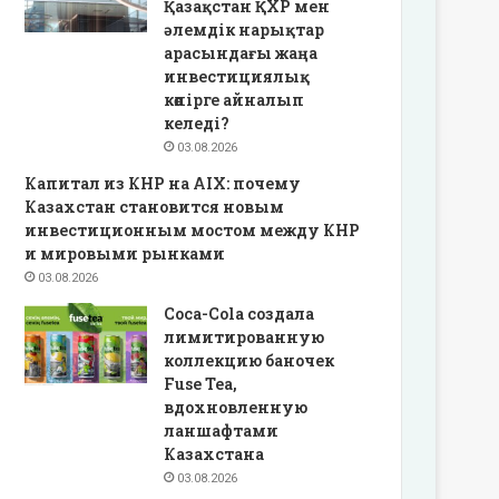
Қазақстан ҚХР мен
әлемдік нарықтар
арасындағы жаңа
инвестициялық
көпірге айналып
келеді?
03.08.2026
Капитал из КНР на AIX: почему
Казахстан становится новым
инвестиционным мостом между КНР
и мировыми рынками
03.08.2026
Coca-Cola создала
лимитированную
коллекцию баночек
Fuse Tea,
вдохновленную
ланшафтами
Казахстана
03.08.2026