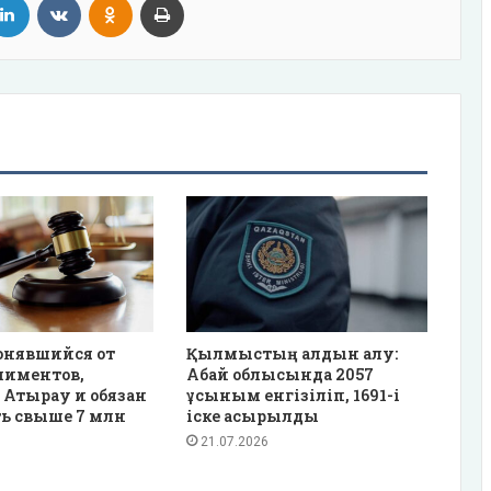
онявшийся от
Қылмыстың алдын алу:
лиментов,
Абай облысында 2057
 Атырау и обязан
ұсыным енгізіліп, 1691-і
ь свыше 7 млн
іске асырылды
21.07.2026