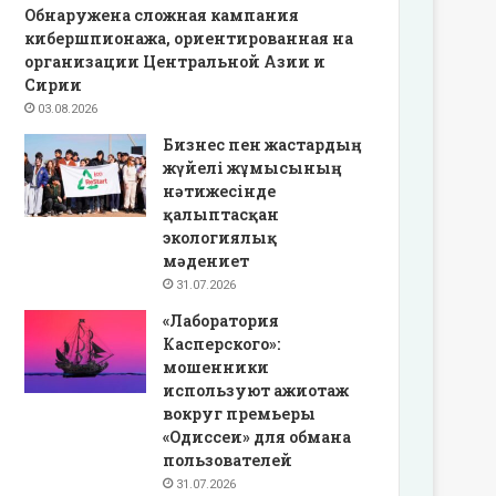
Обнаружена сложная кампания
кибершпионажа, ориентированная на
организации Центральной Азии и
Сирии
03.08.2026
Бизнес пен жастардың
жүйелі жұмысының
нәтижесінде
қалыптасқан
экологиялық
мәдениет
31.07.2026
«Лаборатория
Касперского»:
мошенники
используют ажиотаж
вокруг премьеры
«Одиссеи» для обмана
пользователей
31.07.2026