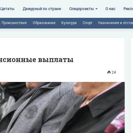
Цитаты
Дежурный по стране
Спецпроекты
О нас
Рекл
Происшествия
Образование
Культура
Спорт
Назначения и отста
енсионные выплаты
24