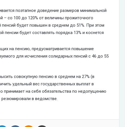
ривается поэтапное доведение размеров минимальной
ой – со 100 до 120% от величины прожиточного
й пенсий будет повышен в среднем до 51%. При этом
й пенсии будет составлять порядка 13% и коснется
дящих на пенсию, предусматривается повышение
уемого для исчисления солидарных пенсий с 46 до 55
высить совокупную пенсию в среднем на 27% (в
величить удельный вес государственных выплат в
во принимает на себя обязательства по недопущению
— резюмировали в ведомстве.
tter
LinkedIn
VKontakte
Odnoklassniki
Print