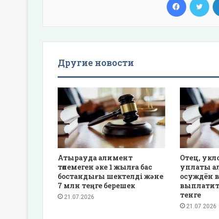
Другие новости
Атырауда алимент
Отец, укл
төлемеген әке 1 жылға бас
уплаты а
бостандығы шектелді және
осуждён в
7 млн теңге берешек
выплатит
тенге
21.07.2026
21.07.2026