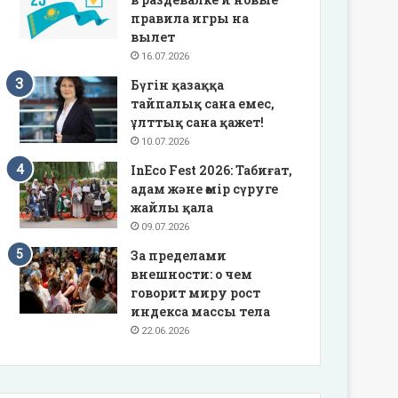
правила игры на
вылет
16.07.2026
Бүгін қазаққа
тайпалық сана емес,
ұлттық сана қажет!
10.07.2026
InEco Fest 2026: Табиғат,
адам және өмір сүруге
жайлы қала
09.07.2026
За пределами
внешности: о чем
говорит миру рост
индекса массы тела
22.06.2026