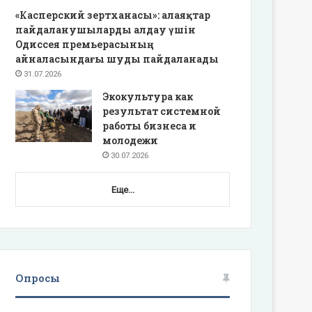
«Касперский зертханасы»: алаяқтар
пайдаланушыларды алдау үшін
Одиссея премьерасының
айналасындағы шуды пайдаланады
31.07.2026
Экокультура как
результат системной
работы бизнеса и
молодежи
30.07.2026
Еще...
Опросы