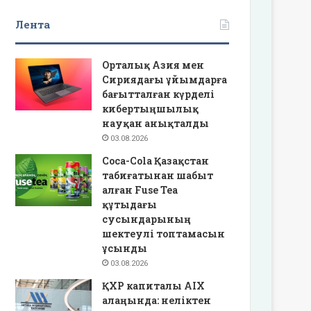
Лента
Орталық Азия мен
Сириядағы ұйымдарға
бағытталған күрделі
кибертыңшылық
науқан анықталды
03.08.2026
Coca-Cola Қазақстан
табиғатынан шабыт
алған Fuse Tea
құтыдағы
сусындарының
шектеулі топтамасын
ұсынды
03.08.2026
ҚХР капиталы AIX
алаңында: неліктен