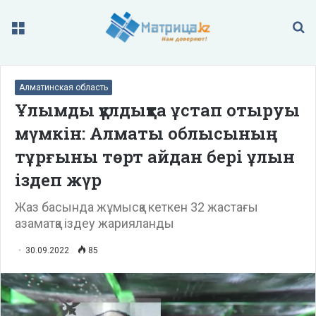
Меню
П
Алматинская область
Ұлымды құлдықта ұстап отыруы
мүмкін: Алматы облысының
тұрғыны төрт айдан бері ұлын
іздеп жүр
Жаз басында жұмысқа кеткен 32 жастағы
азаматқа іздеу жарияланды
30.09.2022
85