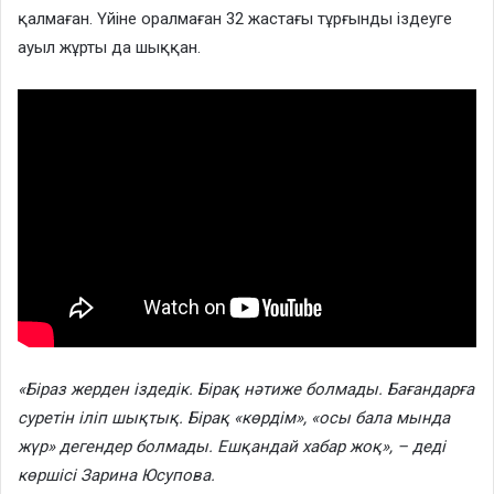
қалмаған. Үйіне оралмаған 32 жастағы тұрғынды іздеуге
ауыл жұрты да шыққан.
«Біраз жерден іздедік. Бірақ нәтиже болмады. Бағандарға
суретін іліп шықтық. Бірақ «көрдім», «осы бала мында
жүр» дегендер болмады. Ешқандай хабар жоқ», – деді
көршісі Зарина Юсупова.