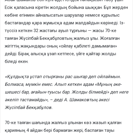
Есік қаласына кіретін жолдың бойына шыққан. Бұл жерден
көбіне егінмен айналысатын шаруалар немесе құрылыс
бастағандар қара жұмысқа адам жалдайдын көрінеді. Із-
түссіз кеткен 32 жастағы ауыл тұрғыны — жасы 70-ке
таяған Жүсіпбай Бекқабұловтың жалғыз ұлы. Жоғалған
жігіттің жақындары оның «ойлау қабілеті дамымаған»
дейді. Бірақ алысқа ұзап кетпесе, үйге қайтар жолды
біледі екен.
«Құлдықта ұстап отырғаны рас шығар деп ойлаймын.
Болмаса, мүмкін емес. Алып кеткен адам «Мұның әке-
шешесі бар, ағайын-туысы бар. Жолды білмейді» деп неге
әкеліп тастамайды», – деді А. Шамаковтың әкесі
Жүсіпбай Бекқабұлов.
70-ке таяған шағында жалғыз ұлынан көз жазып қалған
қарияның 4 айдан бері бармаған жері, баспаған тауы