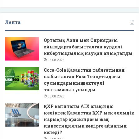
Лента
Орталық Азия мен Сириядағы
ұйымдарға бағытталған күрделі
кибертыңшылық науқан анықталды
03.08.2026
Coca-Cola Қазақстан табиғатынан
шабыт алған Fuse Tea құтыдағы
сусындарының шектеулі
топтамасын ұсынды
03.08.2026
ҚХР капиталы AIX алаңында:
неліктен Қазақстан ҚХР мен әлемдік
нарықтар арасындағы жаңа
инвестициялық көпірге айналып
келеді?