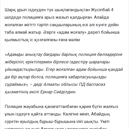
Шарқ ұрып іздеуден түк шықпағандықтан Жүсіпбай 4
шілдеде полицияға арыз жазып қалдырған. Алайда
жоғалған жігітті тәртіп сақшыларының өзі әлі күнге дейін
таба алмай жатыр. Әзірге «адам жоғалу» дерегі бойынша
қылмыстық іс қозғалғаны ғана мәлім.
«Адамды анықтау бағдары барлық полиция бөлімдеріне
жіберіліп, еріктілермен бірлесе іздестіру шаралары
ұйымдастырылды. Егер жоғалған адам бойынша қандай
да бір ақпар болса, полицияға хабарласуыңызды
сұраймыз», – деді Алматы облысы ПД баспасөз
қызметінің өкілі Ернар Сәйділдин.
Полиция жауабына қанағаттанбаған қария бүгін жалғыз
ұлын іздеуге қайта аттанды. Көлігіне мініп, Абайдың
суретін ауылдың бұрыш-бұрышына іліп шықты. Үміті
үзілмеген ол енді Алматыдағы полицияға жүгінбек.