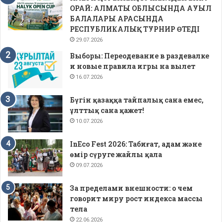
ОРАЙ: АЛМАТЫ ОБЛЫСЫНДА АУЫЛ
БАЛАЛАРЫ АРАСЫНДА
РЕСПУБЛИКАЛЫҚ ТУРНИР ӨТЕДІ
29.07.2026
Выборы: Переодевание в раздевалке
и новые правила игры на вылет
16.07.2026
Бүгін қазаққа тайпалық сана емес,
ұлттық сана қажет!
10.07.2026
InEco Fest 2026: Табиғат, адам және
өмір сүруге жайлы қала
09.07.2026
За пределами внешности: о чем
говорит миру рост индекса массы
тела
22.06.2026