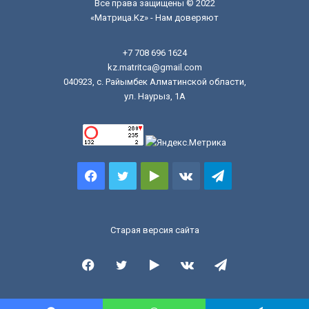
Все права защищены © 2022
«Матрица.Kz» - Нам доверяют
+7 708 696 1624
kz.matritca@gmail.com
040923, с. Райымбек Алматинской области,
ул. Наурыз, 1А
Facebook
Twitter
Google
vk.com
Telegram
Play
Старая версия сайта
Facebook
Twitter
Google
vk.com
Telegram
Play