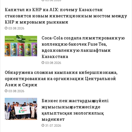
03.08.2026
Капитал из КНР на AIX: почему Казахстан
становится новым инвестиционным мостом между
КНР и мировыми рынками
03.08.2026
Coca-Cola создала лимитированную
коллекцию баночек Fuse Tea,
вдохновленную ланшафтами
Казахстана
03.08.2026
Обнаружена сложная кампания кибершпионажа,
ориентированная на организации Центральной
Азии и Сирии
03.08.2026
Бизнес пен жастардың жүйелі
жұмысының нәтижесінде
қалыптасқан экологиялық
мәдениет
31.07.2026