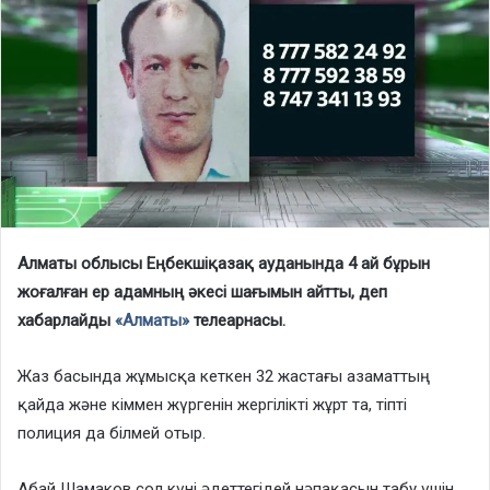
Алматы облысы Еңбекшіқазақ ауданында 4 ай бұрын
жоғалған ер адамның әкесі шағымын айтты, деп
хабарлайды
«Алматы»
телеарнасы.
Жаз басында жұмысқа кеткен 32 жастағы азаматтың
қайда және кіммен жүргенін жергілікті жұрт та, тіпті
полиция да білмей отыр.
Абай Шамаков сол күні әдеттегідей нәпақасын табу үшін