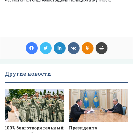
Facebook
Twitter
LinkedIn
VKontakte
Odnoklassniki
Print
Другие новости
100% благотворительный
Президенту