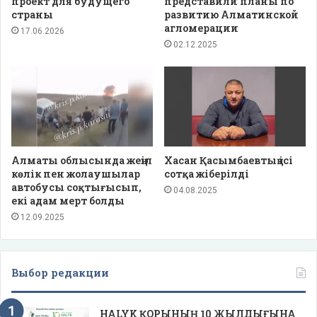
проект для будущего
представили планы по
страны
развитию Алматинской
агломерации
17.06.2026
02.12.2025
Алматы облысында жеңіл
Хасан Қасымбаевтың ісі
көлік пен жолаушылар
сотқа жіберілді
автобусы соқтығысып,
04.08.2025
екі адам мерт болды
12.09.2025
Выбор редакции
HALYK ҚОРЫНЫҢ 10 ЖЫЛДЫҒЫНА