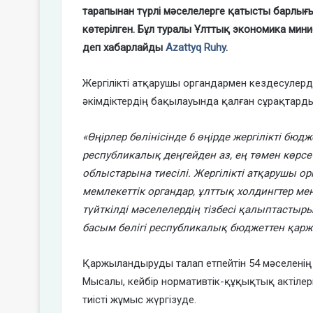
тарапынан түрлі мәселелерге қатысты барлығ
көтерілген. Бұл туралы Ұлттық экономика мини
деп хабарлайды
Azattyq Ruhy
.
Жергілікті атқарушы органдармен кездесулер
әкімдіктердің бақылауында қалған сұрақтарды
«Өңірлер бөлінісінде 6 өңірде жергілікті бю
республикалық деңгейден аз, ең төмен көрсе
облыстарына тиесілі. Жергілікті атқарушы о
мемлекеттік органдар, ұлттық холдингтер ме
түйткілді мәселелердің тізбесі қалыптастыр
басым бөлігі республикалық бюджеттен қаржы
Қаржыландыруды талап етпейтін 54 мәселенің 4
Мысалы, кейбір нормативтік-құқықтық актілерг
тиісті жұмыс жүргізуде.