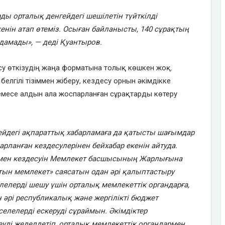
рды орталық денгейдегі шешілетін түйткілді
кенін атап өтеміз. Осыған байланысты, 140 сұрақтың
лдамады», — деді Қуантыров.
есу өткізудің жаңа форматына толық көшкен жоқ.
елгілі тізіммен жіберу, кездесу орнын әкімдікке
месе алдын ала жоспарланған сұрақтарды көтеру
гейдегі ақпараттық хабарламаға да қатысты шағымдар
арланған кездесулерінен бейхабар екенін айтуда.
рмен кездесуін Мемлекет басшысының Жарлығына
сатын мемлекет» саясатын одан әрі қалыптастыру
лелерді шешу үшін орталық мемлекеттік органдарға,
н әрі республикалық және жергілікті бюджет
селелерді ескеруді сұраймын. Әкімдіктер
леуді жеделдетіп, орталық мемлекеттік органдармен