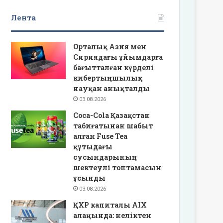
Лента
Орталық Азия мен
Сириядағы ұйымдарға
бағытталған күрделі
кибертыңшылық
науқан анықталды
03.08.2026
Coca-Cola Қазақстан
табиғатынан шабыт
алған Fuse Tea
құтыдағы
сусындарының
шектеулі топтамасын
ұсынды
03.08.2026
ҚХР капиталы AIX
алаңында: неліктен