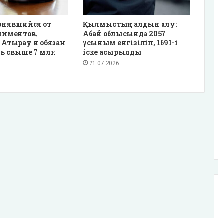
онявшийся от
Қылмыстың алдын алу:
лиментов,
Абай облысында 2057
 Атырау и обязан
ұсыным енгізіліп, 1691-і
ь свыше 7 млн
іске асырылды
21.07.2026