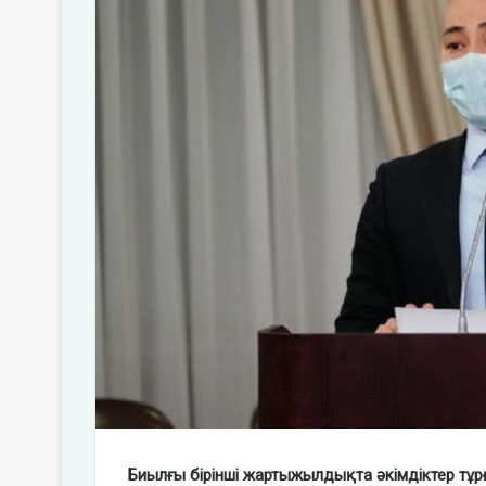
Биылғы бірінші жартыжылдықта әкімдіктер тұр