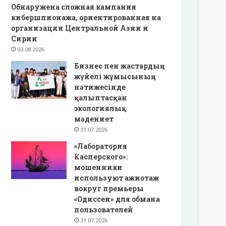
Обнаружена сложная кампания
кибершпионажа, ориентированная на
организации Центральной Азии и
Сирии
03.08.2026
Бизнес пен жастардың
жүйелі жұмысының
нәтижесінде
қалыптасқан
экологиялық
мәдениет
31.07.2026
«Лаборатория
Касперского»:
мошенники
используют ажиотаж
вокруг премьеры
«Одиссеи» для обмана
пользователей
31.07.2026