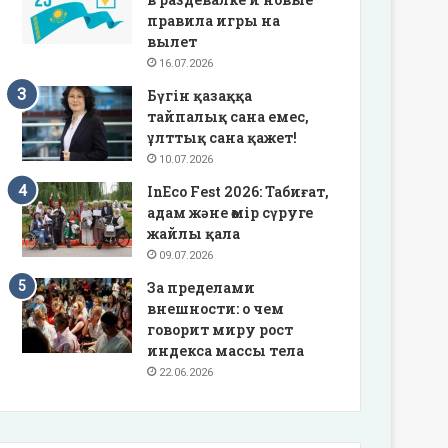
правила игры на
вылет
16.07.2026
Бүгін қазаққа
тайпалық сана емес,
ұлттық сана қажет!
10.07.2026
InEco Fest 2026: Табиғат,
адам және өмір сүруге
жайлы қала
09.07.2026
За пределами
внешности: о чем
говорит миру рост
индекса массы тела
22.06.2026