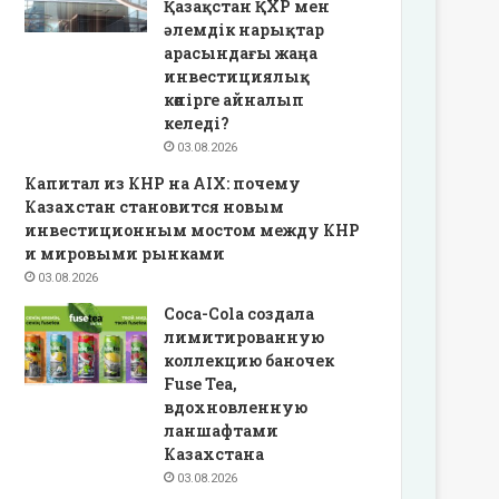
Қазақстан ҚХР мен
әлемдік нарықтар
арасындағы жаңа
инвестициялық
көпірге айналып
келеді?
03.08.2026
Капитал из КНР на AIX: почему
Казахстан становится новым
инвестиционным мостом между КНР
и мировыми рынками
03.08.2026
Coca-Cola создала
лимитированную
коллекцию баночек
Fuse Tea,
вдохновленную
ланшафтами
Казахстана
03.08.2026