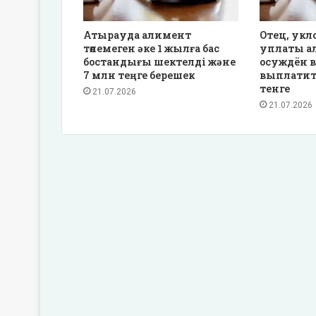
Атырауда алимент
Отец, укл
төлемеген әке 1 жылға бас
уплаты а
бостандығы шектелді және
осуждён в
7 млн теңге берешек
выплатит
тенге
21.07.2026
21.07.2026