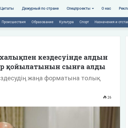
Цитаты
Дежурный по стране
Спецпроекты
О нас
Рекл
Происшествия
Образование
Культура
Спорт
Назначения и отста
 халықпен кездесуінде алдын
ар қойылатынын сынға алды
кездесудің жаңа форматына толық
26