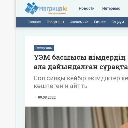
Новости
Интервью
Главная
Госорганы
Экономика
Бизнес
Социум
Госорганы
ҰЭМ басшысы әкімдердің
ала дайындалған сұрақт
Сол сияқты кейбір әкімдіктер 
көшпегенін айтты
09.08.2022