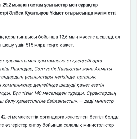
ы 29,2 мыңнан астам ұсыныстар мен сұрақтар
стрі Әлібек Қуантыров Үкімет отырысында мәлім етті,
дің қорытындысы бойынша 12,6 мың мәселе шешілді, ал
 шешу үшін 515 млрд теңге қажет.
джет қаражатымен қамтамасыз ету деңгейі орта
ткіш Павлодар, Солтүстік Қазақстан және Алматы
ргандардың ұсыныстары негізінде, орталық
н компаниялар деңгейінде шешуді қажет ететін
ылды. Бұл тізім 140 мәселеден тұрады. Сұрақтардың
 бөлу қажеттілігіне байланысты», — деді министр
2-сі мемлекеттік органдарға жүктелгені белгілі болды.
е өзгерістер енгізу бойынша салалық министрліктер