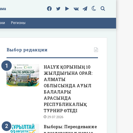
Facebook
Twitter
Google
vk.com
Telegram
Switch
Поиск
ама
вки
Регионы
Play
skin
Выбор редакции
HALYK ҚОРЫНЫҢ 10
ЖЫЛДЫҒЫНА ОРАЙ:
АЛМАТЫ
ОБЛЫСЫНДА АУЫЛ
БАЛАЛАРЫ
АРАСЫНДА
РЕСПУБЛИКАЛЫҚ
ТУРНИР ӨТЕДІ
29.07.2026
Выборы: Переодевание
в раздевалке и новые