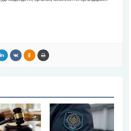
tter
LinkedIn
VKontakte
Odnoklassniki
Print