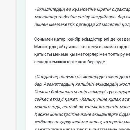
«Әкімдіктердің өз құзыретіне кіретін сұрақта
мәселелер тізбесіне енгізу жағдайлары бар е
ішінен мемлекеттік органдар 28 мәселені қо
Сонымен қатар, кейбір әкімдіктер әлі де кезд
Министрдің айтуынша, кездесуге азаматтарды б
қатысты мекеме қызметкерлерімен толтыру не
секілді кемшіліктерге жол берілуде.
«Сондай-ақ әлеуметтік желілерде төмен ден
бар. Азаматтардың көпшілігі әкімдердің жосп
Осыған байланысты өңір әкімдері тұрғында
сәйкес өткізуі қажет. «Халық үніне құлақ а
мақсатында, сондай-ақ халық көтеретін мәсе
Қаржы министрлігіне және әкімдіктерге бұда
жобаларын қарау кезінде халық көтеретін мә
қажеттілігіне қарай тиісті құжаттаманы әзір