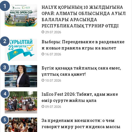
HALYK ҚОРЫНЫҢ 10 ЖЫЛДЫҒЫНА
ОРАЙ: АЛМАТЫ ОБЛЫСЫНДА АУЫЛ
БАЛАЛАРЫ АРАСЫНДА
РЕСПУБЛИКАЛЫҚ ТУРНИР ӨТЕДІ
29.07.2026
Выборы: Переодевание в раздевалке
и новые правила игры на вылет
16.07.2026
Бүгін қазаққа тайпалық сана емес,
ұлттық сана қажет!
10.07.2026
InEco Fest 2026: Табиғат, адам және
өмір сүруге жайлы қала
09.07.2026
За пределами внешности: о чем
говорит миру рост индекса массы