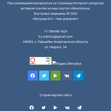
При размещении материалов на страницах Интернет-ресурсов
активная ссылка на наш портал обязательна.
Все права защищены © 2022
«Матрица.Kz» - Нам доверяют
+7 708 696 1624
kz.matritca@gmail.com
040923, с. Райымбек Алматинской области,
ул. Наурыз, 1А
Facebook
Twitter
Google
vk.com
Telegram
Play
Старая версия сайта
Facebook
Twitter
Google
vk.com
Telegram