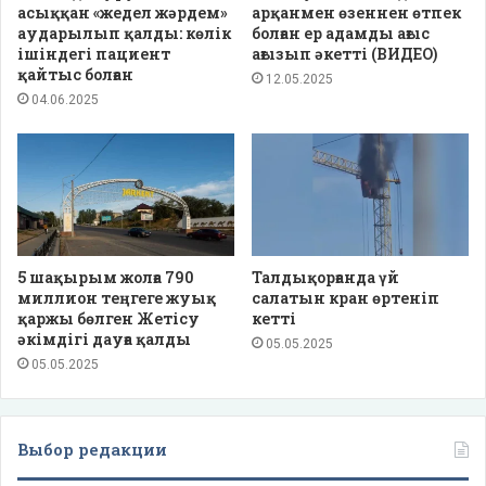
асыққан «жедел жәрдем»
арқанмен өзеннен өтпек
аударылып қалды: көлік
болған ер адамды ағыс
ішіндегі пациент
ағызып әкетті (ВИДЕО)
қайтыс болған
12.05.2025
04.06.2025
5 шақырым жолға 790
Талдықорғанда үй
миллион теңгеге жуық
салатын кран өртеніп
қаржы бөлген Жетісу
кетті
әкімдігі дауға қалды
05.05.2025
05.05.2025
Выбор редакции