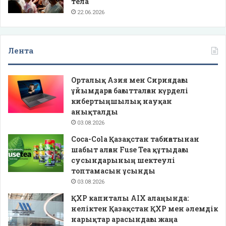
тела
22.06.2026
Лента
Орталық Азия мен Сириядағы
ұйымдарға бағытталған күрделі
кибертыңшылық науқан
анықталды
03.08.2026
Coca-Cola Қазақстан табиғатынан
шабыт алған Fuse Tea құтыдағы
сусындарының шектеулі
топтамасын ұсынды
03.08.2026
ҚХР капиталы AIX алаңында:
неліктен Қазақстан ҚХР мен әлемдік
нарықтар арасындағы жаңа