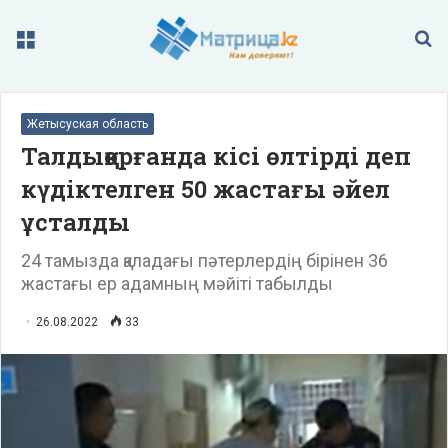
Меню
П
Жетысуская область
Талдықорғанда кісі өлтірді деп
күдіктелген 50 жастағы әйел
ұсталды
24 тамызда қаладағы пәтерлердің бірінен 36
жастағы ер адамның мәйіті табылды
26.08.2022
33