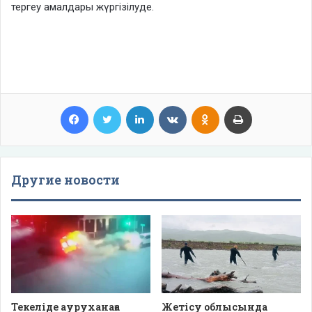
тергеу амалдары жүргізілуде.
Facebook
Twitter
LinkedIn
VKontakte
Odnoklassniki
Print
Другие новости
Текеліде ауруханаға
Жетісу облысында