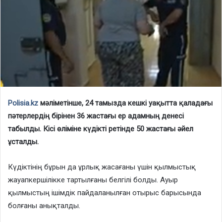
Polisia.kz
мәліметінше, 24 тамызда кешкі уақытта қаладағы
пәтерлердің бірінен 36 жастағы ер адамның денесі
табылды. Кісі өліміне күдікті ретінде 50 жастағы әйел
ұсталды.
Күдіктінің бұрын да ұрлық жасағаны үшін қылмыстық
жауапкершілікке тартылғаны белгілі болды. Ауыр
қылмыстың ішімдік пайдаланылған отырыс барысында
болғаны анықталды.