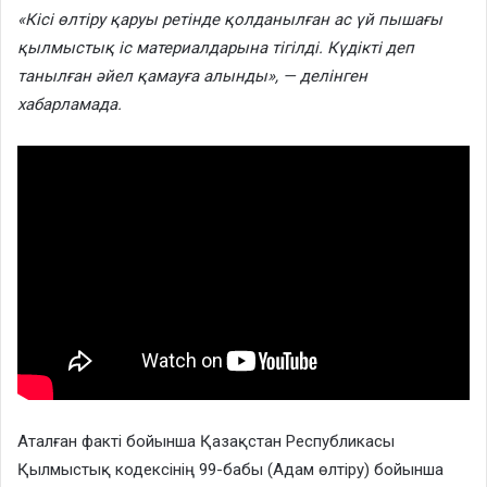
«Кісі өлтіру қаруы ретінде қолданылған ас үй пышағы
қылмыстық іс материалдарына тігілді. Күдікті деп
танылған әйел қамауға алынды», — делінген
хабарламада.
Аталған факті бойынша Қазақстан Республикасы
Қылмыстық кодексінің 99-бабы (Адам өлтіру) бойынша