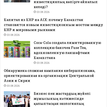
инвестициялық көпірге айналып
келеді?
03.08.2026
Капитал из КНР на AIX: почему Казахстан
становится новым инвестиционным мостом между
КНР и мировыми рынками
03.08.2026
Coca-Cola создала лимитированную
коллекцию баночек Fuse Tea,
вдохновленную ланшафтами
Казахстана
03.08.2026
Обнаружена сложная кампания кибершпионажа,
ориентированная на организации Центральной
Азии и Сирии
03.08.2026
Бизнес пен жастардың жүйелі
жұмысының нәтижесінде
қалыптасқан экологиялық