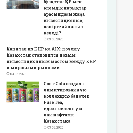
Қазақстан ҚХР мен
әлемдік нарықтар
арасындағы жаңа
инвестициялық
көпірге айналып
келеді?
03.08.2026
Капитал из КНР на AIX: почему
Казахстан становится новым
инвестиционным мостом между КНР
и мировыми рынками
03.08.2026
Coca-Cola создала
лимитированную
коллекцию баночек
Fuse Tea,
вдохновленную
ланшафтами
Казахстана
03.08.2026