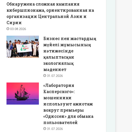
Обнаружена сложная кампания
кибершпионажа, ориентированная на
организации Центральной Азии и
Сирии
03.08.2026
Бизнес пен жастардың
жүйелі жұмысының
нәтижесінде
қалыптасқан
экологиялық
мәдениет
31.07.2026
«Лаборатория
Касперского»:
мошенники
используют ажиотаж
вокруг премьеры
«Одиссеи» для обмана
пользователей
31.07.2026