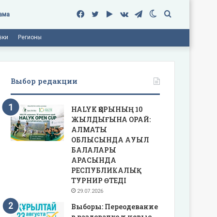
Facebook
Twitter
Google
vk.com
Telegram
Switch
Поиск
ама
вки
Регионы
Play
skin
Выбор редакции
HALYK ҚОРЫНЫҢ 10
ЖЫЛДЫҒЫНА ОРАЙ:
АЛМАТЫ
ОБЛЫСЫНДА АУЫЛ
БАЛАЛАРЫ
АРАСЫНДА
РЕСПУБЛИКАЛЫҚ
ТУРНИР ӨТЕДІ
29.07.2026
Выборы: Переодевание
в раздевалке и новые