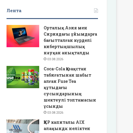
Лента
Орталық Азия мен
Сириядағы ұйымдарға
бағытталған күрделі
кибертыңшылық
науқан анықталды
03.08.2026
Coca-Cola Қазақстан
табиғатынан шабыт
алған Fuse Tea
құтыдағы
сусындарының
шектеулі топтамасын
ұсынды
03.08.2026
ҚХР капиталы AIX
алаңында: неліктен