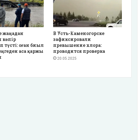
е жаңадан
В Усть-Каменогорске
 көпір
зафиксировали
түсті: оған биыл
превышение хлора:
еңгеден аса қаржы
проводится проверка
н
20.05.2025