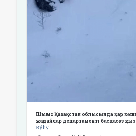
Шығыс Қазақстан облысында қар көшк
жағдайлар департаменті баспасөз қыз
Rýhy.