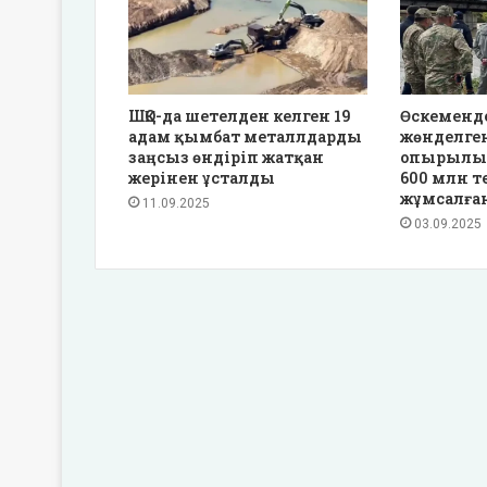
ШҚО-да шетелден келген 19
Өскеменд
адам қымбат металлдарды
жөнделген
заңсыз өндіріп жатқан
опырылып 
жерінен ұсталды
600 млн т
жұмсалға
11.09.2025
03.09.2025