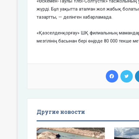
«Өскемен-Таулы Үлбі-Солтүстік» тасжолының у
жүрді. Бұл уақытта аталған жол жабық бола
тазартты, — делінген хабарламада.
«Қазселденқорғау» ШҚ филиалының мамандары
мезгілінің басынан бері өңірде 80 000 текше ме
Facebook
Twi
Другие новости