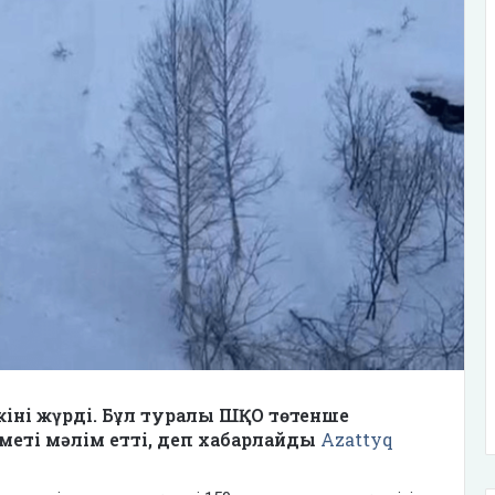
іні жүрді. Бұл туралы ШҚО төтенше
меті мәлім етті, деп хабарлайды
Azattyq