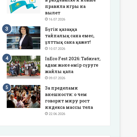
правила игры на
вылет
16.07.2026
Бүгін қазаққа
тайпалық сана емес,
ұлттық сана қажет!
10.07.2026
InEco Fest 2026: Табиғат,
адам және өмір сүруге
жайлы қала
09.07.2026
За пределами
внешности: о чем
говорит миру рост
индекса массы тела
22.06.2026