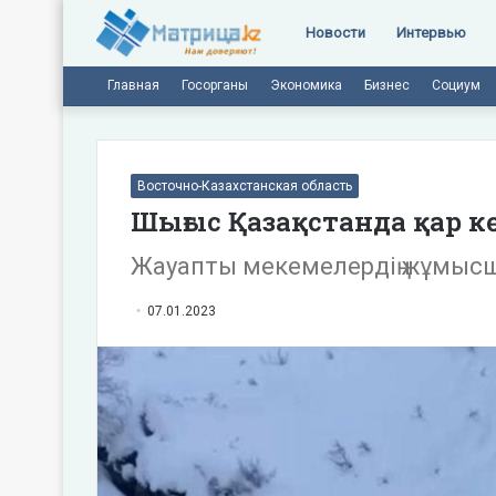
Новости
Интервью
Главная
Госорганы
Экономика
Бизнес
Социум
Восточно-Казахстанская область
Шығыс Қазақстанда қар к
Жауапты мекемелердің жұмыс
07.01.2023