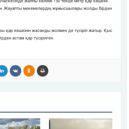
часкесінде жалпы көлемі 150 текше метр қар көшкіні
тын. Жауапты мекемелердің жұмысшылары жолды бірден
 қар көшкінін жасанды жолмен де түсіріп жатыр. Қыс
трден астам қар түсірілген.
tter
LinkedIn
VKontakte
Odnoklassniki
Print