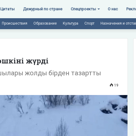
Цитаты
Дежурный по стране
Спецпроекты
О нас
Рекл
Происшествия
Образование
Культура
Спорт
Назначения и отста
өшкіні жүрді
шылары жолды бірден тазартты
19