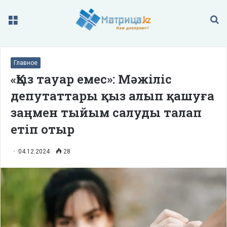
Меню
П
Главное
«Қыз тауар емес»: Мәжіліс
депутаттары қыз алып қашуға
заңмен тыйым салуды талап
етіп отыр
04.12.2024
28