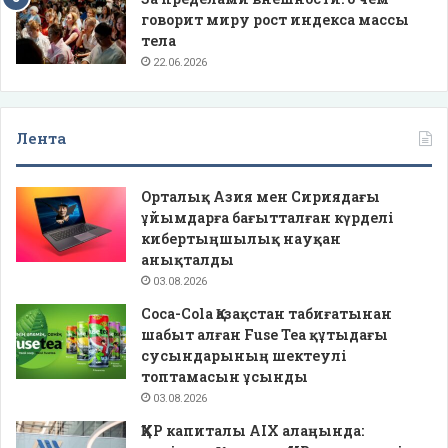
говорит миру рост индекса массы
тела
22.06.2026
Лента
Орталық Азия мен Сириядағы
ұйымдарға бағытталған күрделі
кибертыңшылық науқан
анықталды
03.08.2026
Coca-Cola Қазақстан табиғатынан
шабыт алған Fuse Tea құтыдағы
сусындарының шектеулі
топтамасын ұсынды
03.08.2026
ҚХР капиталы AIX алаңында: