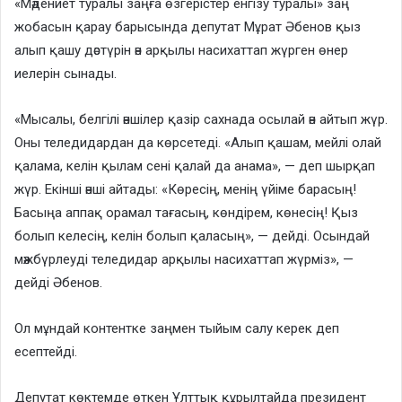
«Мәдениет туралы заңға өзгерістер енгізу туралы» заң
жобасын қарау барысында депутат Мұрат Әбенов қыз
алып қашу дәстүрін ән арқылы насихаттап жүрген өнер
иелерін сынады.
«Мысалы, белгілі әншілер қазір сахнада осылай ән айтып жүр.
Оны теледидардан да көрсетеді. «Алып қашам, мейлі олай
қалама, келін қылам сені қалай да анама», — деп шырқап
жүр. Екінші әнші айтады: «Көресің, менің үйіме барасың!
Басыңа аппақ орамал тағасың, көндірем, көнесің! Қыз
болып келесің, келін болып қаласың», — дейді. Осындай
мәжбүрлеуді теледидар арқылы насихаттап жүрміз», —
дейді Әбенов.
Ол мұндай контентке заңмен тыйым салу керек деп
есептейді.
Депутат көктемде өткен Ұлттық құрылтайда президент