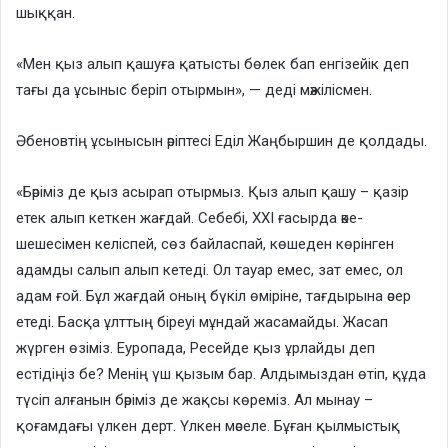
шыққан.
«Мен қыз алып қашуға қатысты бөлек бап енгізейік деп
тағы да ұсыныс беріп отырмын», — деді мәжілісмен.
Әбеновтің ұсынысын әріптесі Еділ Жаңбыршин де қолдады.
«Бәріміз де қыз асырап отырмыз. Қыз алып қашу – қазір
етек алып кеткен жағдай. Себебі, ХХІ ғасырда әке-
шешесімен келіспей, сөз байласпай, көшеден көрінген
адамды салып алып кетеді. Ол тауар емес, зат емес, ол
адам ғой. Бұл жағдай оның бүкіл өміріне, тағдырына әсер
етеді. Басқа ұлттың біреуі мұндай жасамайды. Жасап
жүрген өзіміз. Еуропада, Ресейде қыз ұрлайды деп
естідіңіз бе? Менің үш қызым бар. Алдымыздан өтіп, құда
түсіп алғанын бәріміз де жақсы көреміз. Ал мынау –
қоғамдағы үлкен дерт. Үлкен мәселе. Бұған қылмыстық