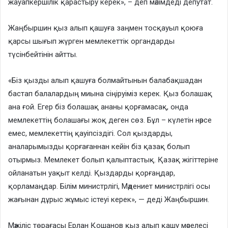
жауапкершілік қарастыру керек», – деп мәлімдеді депутат.
Жаңбыршин қыз алып қашуға заңмен тосқауыл қоюға
қарсы шығып жүрген мемлекеттік органдарды
түсінбейтінін айтты.
«Біз қызды алып қашуға болмайтынын балабақшадан
бастап балалардың миына сіңіруіміз керек. Қыз болашақ
ана ғой. Егер біз болашақ ананы қорғамасақ, онда
мемлекеттің болашағы жоқ деген сөз. Бұл – күлетін нәрсе
емес, мемлекеттің қауіпсіздігі. Сол қыздарды,
аналарымызды қорғағаннан кейін біз қазақ болып
отырмыз. Мемлекет болып қалыптастық. Қазақ жігіттеріне
ойланатын уақыт келді. Қыздарды қорғаңдар,
қорламаңдар. Білім министрлігі, Мәдениет министрлігі осы
жағынан дұрыс жұмыс істеуі керек», — деді Жаңбыршин.
Мәжіліс төрағасы Ерлан Қошанов қыз алып қашу мәселесі