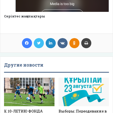
Серіктес жаңалықтары
Facebook
Twitter
LinkedIn
VKontakte
Odnoklassniki
Print
Другие новости
К 10-ЛЕТИЮ ФОНДА
Выборы: Переодевание в