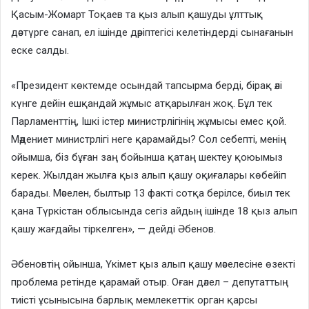
Қасым-Жомарт Тоқаев та қыз алып қашуды ұлттық
дәстүрге санап, ел ішінде дәріптегісі келетіндерді сынағанын
еске салды.
«Президент көктемде осындай тапсырма берді, бірақ әлі
күнге дейін ешқандай жұмыс атқарылған жоқ. Бұл тек
Парламенттің, Ішкі істер министрлігінің жұмысы емес қой.
Мәдениет министрлігі неге қарамайды? Сол себепті, менің
ойымша, біз бұған заң бойынша қатаң шектеу қоюымыз
керек. Жылдан жылға қыз алып қашу оқиғалары көбейіп
барады. Мәселен, былтыр 13 факті сотқа берілсе, биыл тек
қана Түркістан облысында сегіз айдың ішінде 18 қыз алып
қашу жағдайы тіркелген», — дейді Әбенов.
Әбеновтің ойынша, Үкімет қыз алып қашу мәселесіне өзекті
проблема ретінде қарамай отыр. Оған дәлел – депутаттың
тиісті ұсынысына барлық мемлекеттік орган қарсы