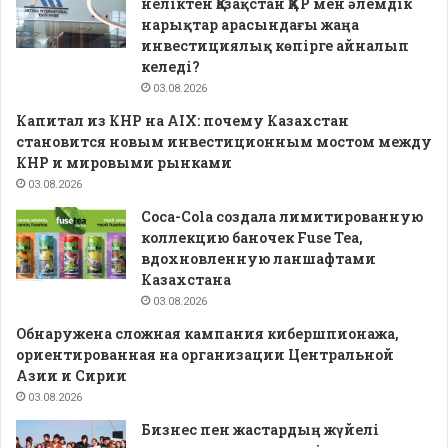
неліктен Қазақстан ҚХР мен әлемдік
нарықтар арасындағы жаңа
инвестициялық көпірге айналып
келеді?
03.08.2026
Капитал из КНР на AIX: почему Казахстан
становится новым инвестиционным мостом между
КНР и мировыми рынками
03.08.2026
Coca-Cola создала лимитированную
коллекцию баночек Fuse Tea,
вдохновленную ланшафтами
Казахстана
03.08.2026
Обнаружена сложная кампания кибершпионажа,
ориентированная на организации Центральной
Азии и Сирии
03.08.2026
Бизнес пен жастардың жүйелі