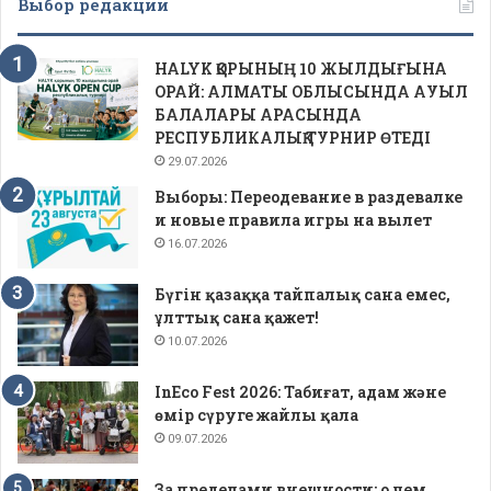
Выбор редакции
HALYK ҚОРЫНЫҢ 10 ЖЫЛДЫҒЫНА
ОРАЙ: АЛМАТЫ ОБЛЫСЫНДА АУЫЛ
БАЛАЛАРЫ АРАСЫНДА
РЕСПУБЛИКАЛЫҚ ТУРНИР ӨТЕДІ
29.07.2026
Выборы: Переодевание в раздевалке
и новые правила игры на вылет
16.07.2026
Бүгін қазаққа тайпалық сана емес,
ұлттық сана қажет!
10.07.2026
InEco Fest 2026: Табиғат, адам және
өмір сүруге жайлы қала
09.07.2026
За пределами внешности: о чем