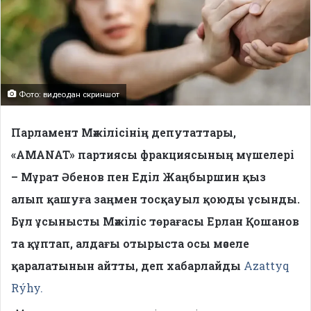
Фото: видеодан скриншот
Парламент Мәжілісінің депутаттары,
«AMANAT» партиясы фракциясының мүшелері
– Мұрат Әбенов пен Еділ Жаңбыршин қыз
алып қашуға заңмен тосқауыл қоюды ұсынды.
Бұл ұсынысты Мәжіліс төрағасы Ерлан Қошанов
та құптап, алдағы отырыста осы мәселе
қаралатынын айтты, деп хабарлайды
Azattyq
Rýhy.