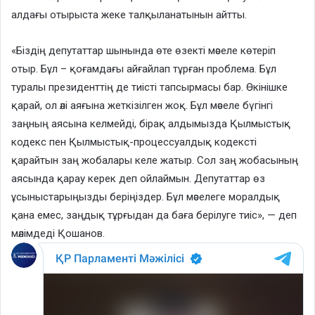
алдағы отырыста жеке талқыланатынын айтты.
«Біздің депутаттар шынында өте өзекті мәселе көтеріп
отыр. Бұл – қоғамдағы айғайлап тұрған проблема. Бұл
туралы президенттің де тиісті тапсырмасы бар. Өкінішке
қарай, ол әлі аяғына жеткізілген жоқ. Бұл мәселе бүгінгі
заңның аясына келмейді, бірақ алдымызда Қылмыстық
кодекс пен Қылмыстық-процессуалдық кодексті
қарайтын заң жобалары келе жатыр. Сол заң жобасының
аясында қарау керек деп ойлаймын. Депутаттар өз
ұсыныстарыңызды беріңіздер. Бұл мәселеге моралдық
қана емес, заңдық тұрғыдан да баға берілуге тиіс», — деп
мәлімдеді Қошанов.