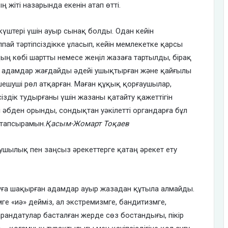
жіті назарында екенін атап өтті.
 күштері үшін ауыр сынақ болды. Одан кейін
й тәртіпсіздікке ұласып, кейін мемлекетке қарсы
ың көбі шартты немесе жеңіл жазаға тартылды, бірақ
ұл адамдар жағдайды әдейі ушықтырған және қайғылы
шуші рөл атқарған. Маған құқық қорғаушылар,
сіздік тудырғаны үшін жазаны қатайту қажеттігін
рі әбден орынды, сондықтан уәкілетті органдарға бұл
 тапсырамын.
Қасым-Жомарт Тоқаев
ушылық пен заңсыз әрекеттерге қатаң әрекет ету
зуға шақырған адамдар ауыр жазадан құтыла алмайды.
е «иә» дейміз, ал экстремизмге, бандитизмге,
рандатулар басталған жерде сөз бостандығы, пікір