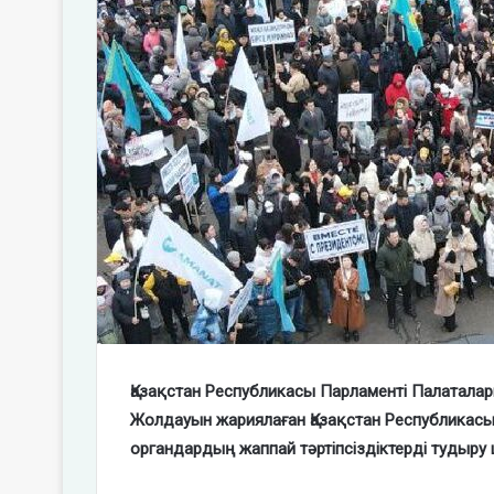
Қазақстан Республикасы Парламенті Палатала
Жолдауын жариялаған Қазақстан Республикасын
органдардың жаппай тәртіпсіздіктерді тудыру