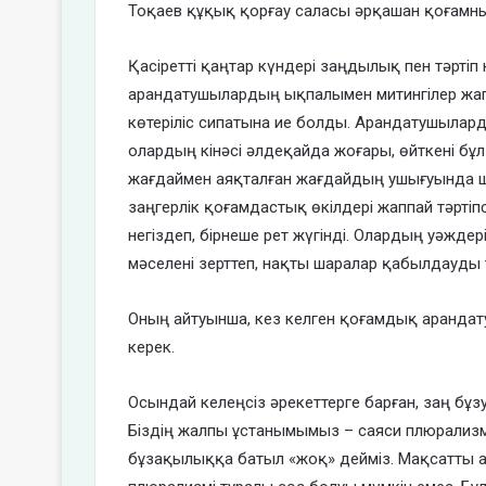
Тоқаев құқық қорғау саласы әрқашан қоғамның 
Қасіретті қаңтар күндері заңдылық пен тәртіп
арандатушылардың ықпалымен митингілер жаппа
көтеріліс сипатына ие болды. Арандатушылард
олардың кінәсі әлдеқайда жоғары, өйткені б
жағдаймен аяқталған жағдайдың ушығуында ше
заңгерлік қоғамдастық өкілдері жаппай тәртіп
негіздеп, бірнеше рет жүгінді. Олардың уәжде
мәселені зерттеп, нақты шаралар қабылдауды
Оның айтуынша, кез келген қоғамдық арандат
керек.
Осындай келеңсіз әрекеттерге барған, заң бұ
Біздің жалпы ұстанымымыз – саяси плюрализмг
бұзақылыққа батыл «жоқ» дейміз. Мақсатты а