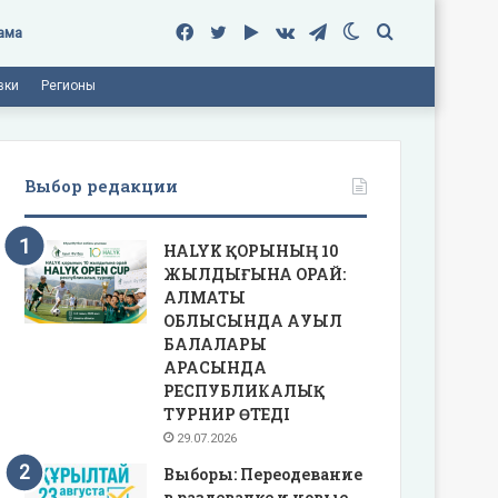
Facebook
Twitter
Google
vk.com
Telegram
Switch
Поиск
ама
вки
Регионы
Play
skin
Выбор редакции
HALYK ҚОРЫНЫҢ 10
ЖЫЛДЫҒЫНА ОРАЙ:
АЛМАТЫ
ОБЛЫСЫНДА АУЫЛ
БАЛАЛАРЫ
АРАСЫНДА
РЕСПУБЛИКАЛЫҚ
ТУРНИР ӨТЕДІ
29.07.2026
Выборы: Переодевание
в раздевалке и новые