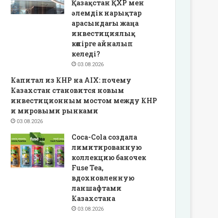
Қазақстан ҚХР мен
әлемдік нарықтар
арасындағы жаңа
инвестициялық
көпірге айналып
келеді?
03.08.2026
Капитал из КНР на AIX: почему
Казахстан становится новым
инвестиционным мостом между КНР
и мировыми рынками
03.08.2026
Coca-Cola создала
лимитированную
коллекцию баночек
Fuse Tea,
вдохновленную
ланшафтами
Казахстана
03.08.2026