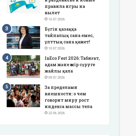
правила игры на
вылет
16.07.2026
Бүгін қазаққа
тайпалық сана емес,
ұлттық сана қажет!
10.07.2026
InEco Fest 2026: Табиғат,
адам және өмір сүруге
жайлы қала
09.07.2026
За пределами
внешности: о чем
говорит миру рост
индекса массы тела
22.06.2026