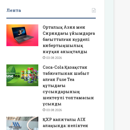
Лента
Орталық Азия мен
Сириядағы ұйымдарға
бағытталған күрделі
кибертыңшылық
науқан анықталды
03.08.2026
Coca-Cola Қазақстан
табиғатынан шабыт
алған Fuse Tea
құтыдағы
сусындарының
шектеулі топтамасын
ұсынды
03.08.2026
ҚХР капиталы AIX
алаңында: неліктен