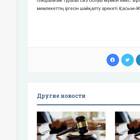
плюрализмі туралы сөз болуы мүмкін емес. Бұл
мемлекеттің іргесін шайқалту әрекеті.
Қасым-Ж
Facebook
Twi
Другие новости