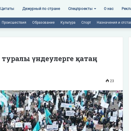
Цитаты
Дежурный по стране
Спецпроекты
О нас
Рекл
Происшествия
Образование
Культура
Спорт
Назначения и отста
р туралы үндеулерге қатаң
23