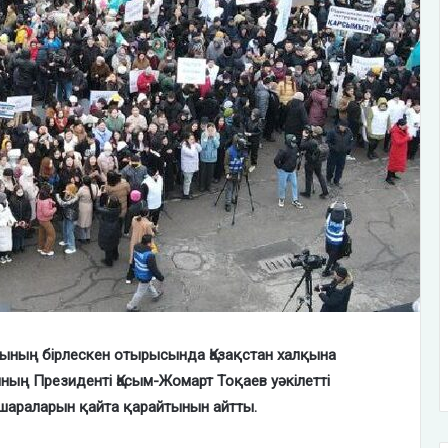
рының бірлескен отырысында Қазақстан халқына
ың Президенті Қасым-Жомарт Тоқаев уәкілетті
 шараларын қайта қарайтынын айтты.