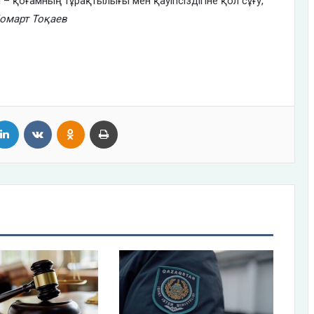
 – қоғамның тұрақтылығы мен қауіпсіздігіне қол сұғу,
омарт Тоқаев
tter
LinkedIn
VKontakte
Odnoklassniki
Print