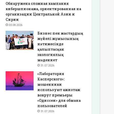
Обнаружена сложная кампания
кибершпионажа, ориентированная на
организации Центральной Азии и
Сирии
03.08.2026
Бизнес пен жастардың
жүйелі жұмысының
нәтижесінде
қалыптасқан
экологиялық
мәдениет
31.07.2026
«Лаборатория
Касперского»:
мошенники
используют ажиотаж
вокруг премьеры
«Одиссеи» для обмана
пользователей
31.07.2026