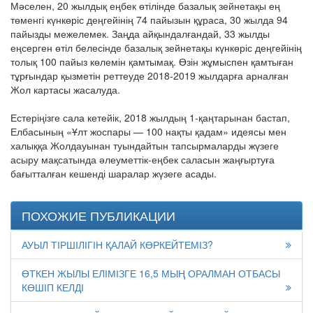
Мәселен, 20 жылдық еңбек өтілінде базалық зейнетақы ең
төменгі күнкөріс деңгейінің 74 пайызын құраса, 30 жылда 94
пайызды межелемек. Заңда айқындалғандай, 33 жылды
еңсерген өтіл белесінде базалық зейнетақы күнкөріс деңгейінің
толық 100 пайыз көлемін қамтымақ. Өзін жұмыспен қамтыған
тұрғындар қызметін реттеуде 2018-2019 жылдарға арналған
Жол картасы жасалуда.
Естеріңізге сала кетейік, 2018 жылдың 1-қаңтарынан бастап,
Елбасының «Ұлт жоспары — 100 нақты қадам» идеясы мен
халыққа Жолдауынан туындайтын тапсырмаларды жүзеге
асыру мақсатында әлеуметтік-еңбек саласын жаңғыртуға
бағытталған кешенді шаралар жүзеге асады.
ПОХОЖИЕ ПУБЛИКАЦИИ
АУЫЛ ТІРШІЛІГІН ҚАЛАЙ КӨРКЕЙТЕМІЗ?
ӨТКЕН ЖЫЛЫ ЕЛІМІЗГЕ 16,5 МЫҢ ОРАЛМАН ОТБАСЫ
КӨШІП КЕЛДІ