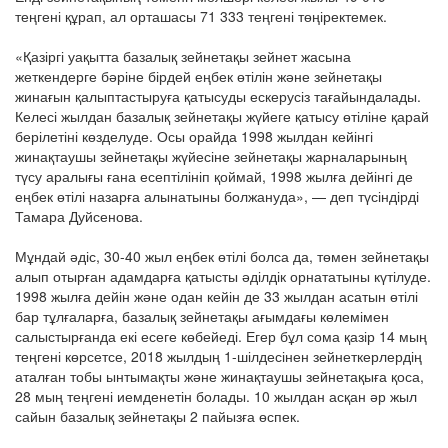
теңгені құрап, ал орташасы 71 333 теңгені төңіректемек.
«Қазіргі уақытта базалық зейнетақы зейнет жасына
жеткендерге бәріне бірдей еңбек өтілін және зейнетақы
жинағын қалыптастыруға қатысуды ескерусіз тағайындалады.
Келесі жылдан базалық зейнетақы жүйеге қатысу өтіліне қарай
берілетіні көзделуде. Осы орайда 1998 жылдан кейінгі
жинақтаушы зейнетақы жүйесіне зейнетақы жарналарының
түсу аралығы ғана есептілініп қоймай, 1998 жылға дейінгі де
еңбек өтілі назарға алынатыны болжануда», — деп түсіндірді
Тамара Дуйсенова.
Мұндай әдіс, 30-40 жыл еңбек өтілі болса да, төмен зейнетақы
алып отырған адамдарға қатысты әділдік орнататыны күтілуде.
1998 жылға дейін және одан кейін де 33 жылдан асатын өтілі
бар тұлғаларға, базалық зейнетақы ағымдағы көлемімен
салыстырғанда екі есеге көбейеді. Егер бұл сома қазір 14 мың
теңгені көрсетсе, 2018 жылдың 1-шілдесінен зейнеткерлердің
аталған тобы ынтымақты және жинақтаушы зейнетақыға қоса,
28 мың теңгені иемденетін болады. 10 жылдан асқан әр жыл
сайын базалық зейнетақы 2 пайызға өспек.