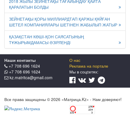
2018 ЖЫЛЫ ЗЕЙНЕТАҚЫ ТАҒАЙЫНДАУ ҚАЙТА
ҚАРАЛАТЫН БОЛДЫ
ЗЕЙНЕТАҚЫ ҚОРЫ МИЛЛИАРДТАП ҚАРЖЫ ҚҰЙҒАН
ШЕТЕЛ КОМПАНИЯЛАРЫ ШЕТІНЕН ЖАБЫЛЫП ЖАТЫР
ҚАЗАҚСТАН КӨШІ-ҚОН САЯСАТЫНЫҢ
ТҰЖЫРЫМДАМАСЫ ӘЗІРЛЕНДІ
Наши контакты
О нас
+7 708 696 1624
Реклама на портале
+7 708 696 1624
Мы в соцcетях:
kz.matritca@gmail.com
Все права защищены © 2026 «Матрица.Kz» - Нам доверяют!