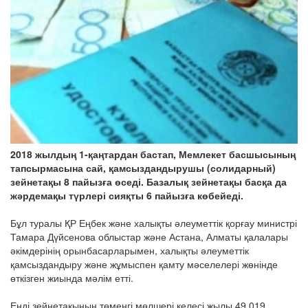
2018 жылдың 1-қаңтардан бастап, Мемлекет басшысының
тапсырмасына сай, қамсыздандырушы (солидарный)
зейнетақы 8 пайызға өседі. Базалық зейнетақы басқа да
жәрдемақы түрлері сияқты 6 пайызға көбейеді.
Бұл туралы ҚР Еңбек және халықты әлеуметтік қорғау министрі
Тамара Дүйсенова облыстар және Астана, Алматы қалалары
әкімдерінің орынбасарларымен, халықты әлеуметтік
қамсыздандыру және жұмыспен қамту мәселелері жөнінде
өткізген жиында мәлім етті.
Енді зейнетақының төменгі мөлшері келесі жылы 49 019