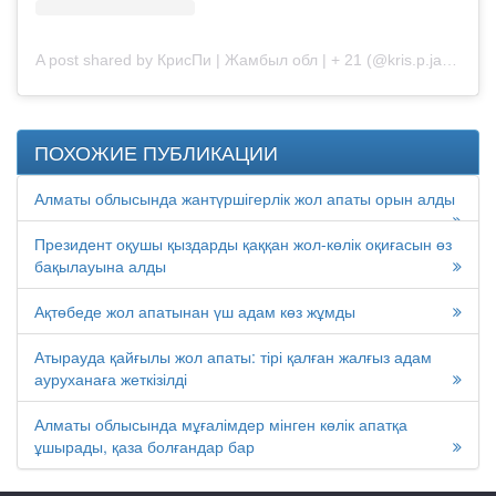
A post shared by КрисПи | Жамбыл обл | + 21 (@kris.p.jambyl)
ПОХОЖИЕ ПУБЛИКАЦИИ
Алматы облысында жантүршігерлік жол апаты орын алды
Президент оқушы қыздарды қаққан жол-көлік оқиғасын өз
бақылауына алды
Ақтөбеде жол апатынан үш адам көз жұмды
Атырауда қайғылы жол апаты: тірі қалған жалғыз адам
ауруханаға жеткізілді
Алматы облысында мұғалімдер мінген көлік апатқа
ұшырады, қаза болғандар бар