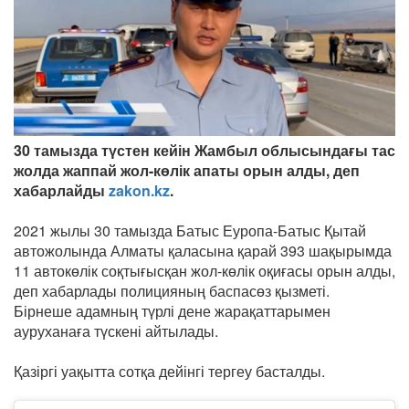
30 тамызда түстен кейін Жамбыл облысындағы тас
жолда жаппай жол-көлік апаты орын алды, деп
хабарлайды
zakon.kz
.
2021 жылы 30 тамызда Батыс Еуропа-Батыс Қытай
автожолында Алматы қаласына қарай 393 шақырымда
11 автокөлік соқтығысқан жол-көлік оқиғасы орын алды,
деп хабарлады полицияның баспасөз қызметі.
Бірнеше адамның түрлі дене жарақаттарымен
ауруханаға түскені айтылады.
Қазіргі уақытта сотқа дейінгі тергеу басталды.