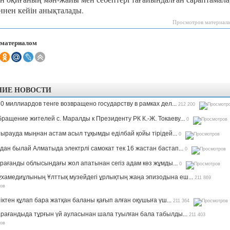
еннен кейін анықталады.
Просмотров материала
 материалом
НИЕ НОВОСТИ
0 миллиардов тенге возвращено государству в рамках дел...
212 200
ращение жителей с. Маралды к Президенту РК К.-Ж. Токаеву...
0
ырауда мыңнан астам асыл тұқымды еділбай қойы тірідей...
0
дан былай Алматыда электрлі самокат тек 16 жастан бастап...
0
рағанды облысындағы жол апатынан сегіз адам көз жұмды...
0
хамедиұлының Ұлттық музейдегі ұрлықтың жаңа эпизодына еш...
211 869
іктен құлап бара жатқан баланы қағып алған оқушыға үш...
211 364
рағандыда тұрғын үй ауласынан шала туылған бала табылды...
211 403