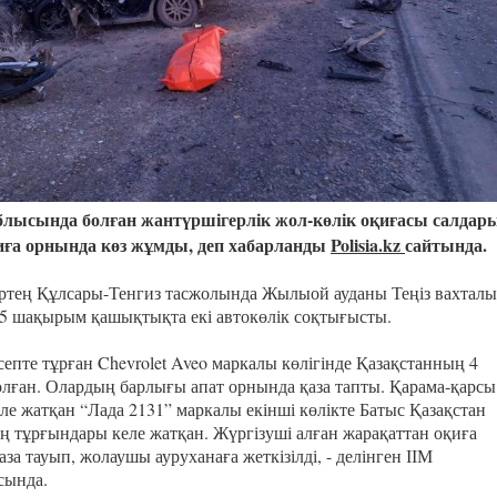
Казахстанская
область
блысында болған жантүршігерлік жол-көлік оқиғасы салдар
иға орнында көз жұмды, деп хабарланды
Polisia.kz
сайтында.
ертең Құлсары-Тенгиз тасжолында Жылыой ауданы Теңіз вахтал
25 шақырым қашықтықта екі автокөлік соқтығысты.
септе тұрған Chevrolet Aveo маркалы көлігінде Қазақстанның 4
олған. Олардың барлығы апат орнында қаза тапты. Қарама-қарсы
ле жатқан “Лада 2131” маркалы екінші көлікте Батыс Қазақстан
 тұрғындары келе жатқан. Жүргізуші алған жарақаттан оқиға
за тауып, жолаушы ауруханаға жеткізілді, - делінген ІІМ
сында.