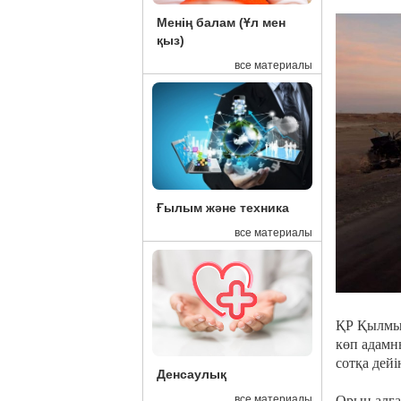
Менің балам (Ұл мен
қыз)
все материалы
Ғылым және техника
все материалы
ҚР Қылмыс
көп адамн
сотқа дейі
Денсаулық
Орын алға
все материалы