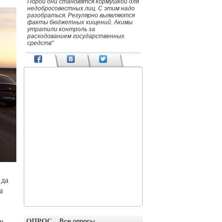
Порой они становятся кормушкой для
недобросовестных лиц. С этим надо
разобраться. Регулярно выявляются
факты бюджетных хищений. Акимы
утратили контроль за
расходованием государственных
средств"
 да
а
ОПРОС
р
Все опросы