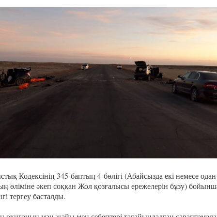
тық Кодексінің 345-баптың 4-бөлігі (Абайсызда екі немесе одан
ың өліміне әкеп соққан Жол қозғалысы ережелерін бұзу) бойынш
нгі тергеу басталды.
н оқиғаның мән-жайы мен себептері тағайындалған сараптамала