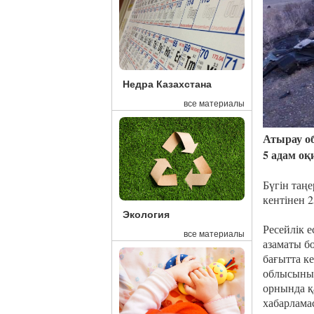
Недра Казахстана
все материалы
Атырау о
5 адам оқ
Бүгін таң
кентінен 
Экология
Ресейлік е
все материалы
азаматы б
бағытта ке
облысының
орнында қа
хабарлама