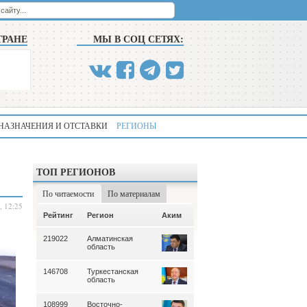
ТРАНЕ
МЫ В СОЦ СЕТЯХ:
НАЗНАЧЕНИЯ И ОТСТАВКИ
РЕГИОНЫ
ТОП РЕГИОНОВ
По читаемости
По материалам
, 12:25
Аким
Рейтинг
Регион
Аким
Рейтинг
Регион
219022
Алматинская
339
Алматинская
область
область
146708
Туркестанская
195
Туркестанская
область
область
108999
Восточно-
180
Северо-