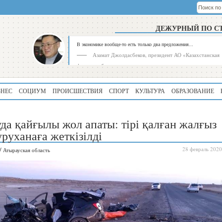
ДЕЖУРНЫЙ ПО С
В экономике вообще-то есть только два предложения...
Азамат Джолдасбеков, президент АО «Казахстанская
фондовая биржа»
ЗНЕС
СОЦИУМ
ПРОИСШЕСТВИЯ
СПОРТ
КУЛЬТУРА
ОБРАЗОВАНИЕ
да қайғылы жол апаты: тірі қалған жалғыз
уруханаға жеткізілді
/
28 февраль 2020
Атырауская область
Рейтинг
Регион
339
Алматинская
область
195
Туркестанская
область
180
Северо-