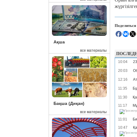
жүргізілг
Поделиться
Ақша
все материалы
ПОСЛЕД
10:04
23
20:03
Об
12:16
Ат
11:35
Бұ
11:30
Қа
Бақша (Диқан)
11:17
Мұ
все материалы
11:01
Би
10:47
Қа