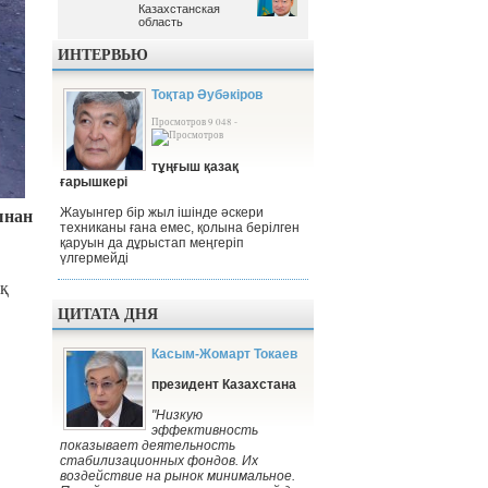
Казахстанская
Казахстанская
область
область
ИНТЕРВЬЮ
Тоқтар Әубәкіров
Просмотров 9 048 -
тұңғыш қазақ
ғарышкері
ынан
Жауынгер бір жыл ішінде әскери
техниканы ғана емес, қолына берілген
қаруын да дұрыстап меңгеріп
үлгермейді
ық
ЦИТАТА ДНЯ
Касым-Жомарт Токаев
президент Казахстана
"Низкую
эффективность
показывает деятельность
стабилизационных фондов. Их
воздействие на рынок минимальное.