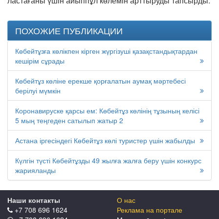
ластағаны үшін айыппұл көлемін арттыруды тапсырды.
ПОХОЖИЕ ПУБЛИКАЦИИ
Көбейтұзға көлікпен кірген жүргізуші қазақстандықтардан
кешірім сұрады
Көбейтұз көліне ерекше қорғалатын аумақ мәртебесі
берілуі мүмкін
Коронавируске қарсы ем: Көбейтұз көлінің тұзының келісі
5 мың теңгеден сатылып жатыр 2
Астана іргесіндегі Көбейтұз көлі туристер үшін жабылды
Күлгін түсті Көбейтұзды 49 жылға жалға беру үшін конкурс
жарияланды
Наши контакты
О нас
+7 708 696 1624
Реклама на портале