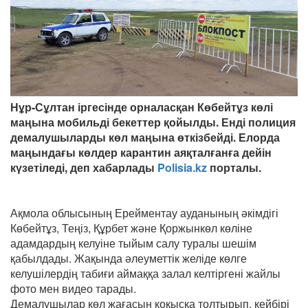
Нұр-Сұлтан іргесінде орналасқан Көбейтұз көлі
маңына мобильді бекеттер қойылды. Енді полиция
демалушыларды көл маңына өткізбейді. Елорда
маңындағы көлдер карантин аяқталғанға дейін
күзетіледі, деп хабарлады
Polisia.kz
порталы.
Ақмола облысының Ерейментау ауданының әкімдігі
Көбейтұз, Теңіз, Құрбет және Қоржынкөл көліне
адамдардың келуіне тыйым салу туралы шешім
қабылдады. Жақында әлеуметтік желіде көлге
келушілердің табиғи аймаққа залал келтіргені жайлы
фото мен видео тарады.
Демалушылар көл жағасын қоқысқа толтырып, кейбірі