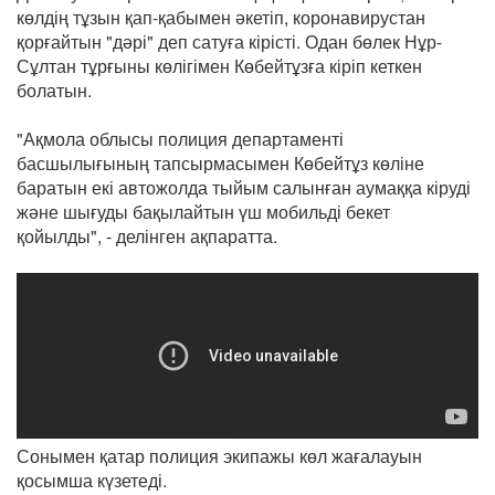
көлдің тұзын қап-қабымен әкетіп, коронавирустан
қорғайтын "дәрі" деп сатуға кірісті. Одан бөлек Нұр-
Сұлтан тұрғыны көлігімен Көбейтұзға кіріп кеткен
болатын.
"Ақмола облысы полиция департаменті
басшылығының тапсырмасымен Көбейтұз көліне
баратын екі автожолда тыйым салынған аумаққа кіруді
және шығуды бақылайтын үш мобильді бекет
қойылды", - делінген ақпаратта.
Сонымен қатар полиция экипажы көл жағалауын
қосымша күзетеді.