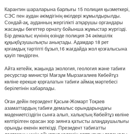
Карантин шараларына барлығы 15 полиция қызметкері,
СЭС пен аудан әкімдігінің өкілдері жұмылдырылды.
Сондай-ақ, ауданның жергілікті атқарушы органдары
жасанды бөгеттер орнату бойынша жұмыстар жүргізді.
Бір демалыс күнінің өзінде полиция 34 әкімшілік
құқықбұзушылықты анықтады. Адамдар 18 рет
қоғамдық тәртіпті бұзып,16 жағдайда жол қозғалысына
қауіп төндірген.
Айта кетейік, жақында экология, геология және табиғи
ресурстар министрі Мағзұм Мырзағалиев Көбейтұз
көліне ерекше қорғалатын табиғи аймақ мәртебесі
берілетінін хабарлады.
Оған дейін перзидент Қасым-Жомарт Тоқаев
азаматтардың табиғи демалыс орындарындағы
мәдениетсіздігін сынға алып, халықтың Көбейтұз көліне
келтірілген орасан зор зиянға қатысты алаңдаушылығы
орынды екенін жеткізді. Президент табиғатты