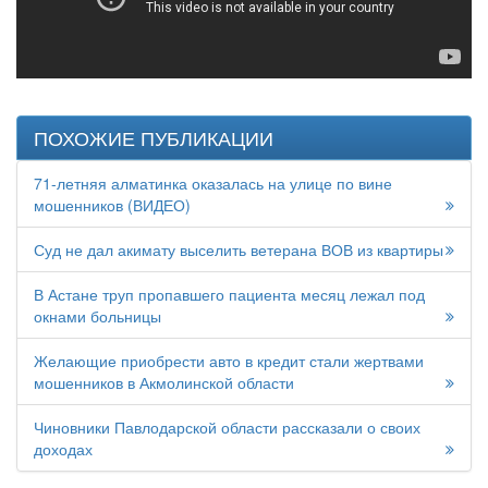
ПОХОЖИЕ ПУБЛИКАЦИИ
71-летняя алматинка оказалась на улице по вине
мошенников (ВИДЕО)
Суд не дал акимату выселить ветерана ВОВ из квартиры
В Астане труп пропавшего пациента месяц лежал под
окнами больницы
Желающие приобрести авто в кредит стали жертвами
мошенников в Акмолинской области
Чиновники Павлодарской области рассказали о своих
доходах