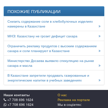
ПОХОЖИЕ ПУБЛИКАЦИИ
Снизить содержание соли в хлебобулочных изделиях
намерены в Казахстане
МНЭ: Казахстану не грозит дефицит сахара
Ограничить рекламу продуктов с высоким содержанием
сахара и соли планируют в Казахстане
Министерство Досаева выявило спекуляцию на рынке
сахара и масла
В Казахстане запретили продавать газированные и
энергетические напитки в учебных заведениях
Наши контакты
О нас
+7 708 696 1624
Реклама на портале
+7 708 696 1624
Мы в соцcетях: