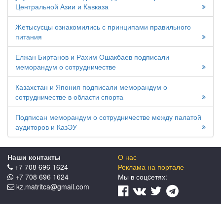
Центральной Азии и Кавказа
Жетысусцы ознакомились с принципами правильного
питания
Елжан Биртанов и Рахим Ошакбаев подписали
меморандум о сотрудничестве
Казахстан и Япония подписали меморандум о
сотрудничестве в области спорта
Подписан меморандум о сотрудничестве между палатой
аудиторов и КазЭУ
Наши контакты
О нас
+7 708 696 1624
Реклама на портале
+7 708 696 1624
Мы в соцcетях:
kz.matritca@gmail.com