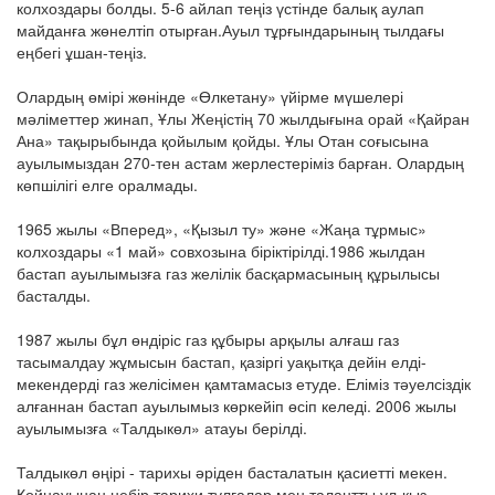
колхоздары болды. 5-6 айлап теңіз үстінде балық аулап
майданға жөнелтіп отырған.Ауыл тұрғындарының тылдағы
еңбегі ұшан-теңіз.
Олардың өмірі жөнінде «Өлкетану» үйірме мүшелері
мәліметтер жинап, Ұлы Жеңістің 70 жылдығына орай «Қайран
Ана» тақырыбында қойылым қойды. Ұлы Отан соғысына
ауылымыздан 270-тен астам жерлестеріміз барған. Олардың
көпшілігі елге оралмады.
1965 жылы «Вперед», «Қызыл ту» және «Жаңа тұрмыс»
колхоздары «1 май» совхозына біріктірілді.1986 жылдан
бастап ауылымызға газ желілік басқармасының құрылысы
басталды.
1987 жылы бұл өндіріс газ құбыры арқылы алғаш газ
тасымалдау жұмысын бастап, қазіргі уақытқа дейін елді-
мекендерді газ желісімен қамтамасыз етуде. Еліміз тәуелсіздік
алғаннан бастап ауылымыз көркейіп өсіп келеді. 2006 жылы
ауылымызға «Талдыкөл» атауы берілді.
Талдыкөл өңірі - тарихы әріден басталатын қасиетті мекен.
Қойнауынан небір тарихи тұлғалар мен талантты ұл-қыз