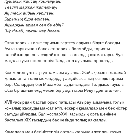
Құшағың жайсаң қойныңнан,
Төгіліп маржан жатыр-ау!
Ақ төсің айдын керілген,
Бұрымың бұра өрілген.
Ақжарқын арман сен бе едің?
Шіркін-ай, туған жер деген!
Отан тарихын өлке тарихын зерттеу арқылы білуге болады.
Ауыл тарихынан бөлек ел тарихы болмайды, тарихты
жасайтын да, оны сақтайтын да - сол елдің азаматтары. Бұл
мақала туып өскен жерім Талдыкөл ауылына арналады.
Кез-келген ұлттың түп тамыры ауылда. Жайық өзенін жағалай
қоныстанған елді мекендердің әрқайсысының өзіндік тарихы
бар. Солардың бірі Махамбет ауданындағы Талдыкөл ауылы.
Осы бір шағын елдімекен бір уақыттары Редут деп аталған.
XVII ғасырдан бастап орыс патшасы Атырау аймағына толық
қожалық жасауды мақсат етіп, әскери қамалдар мен бекіністер
салуды ұйғарды. Бұл жоспарXVII ғасырдың орта шенінен
басталып XIX ғасырдың бас кезінде толық аяқталды.
Қамалдар мен бекіністердің орталықтарынан жерден қазып