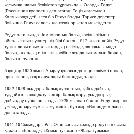
қосымша шағын бекіністер тұрғызылды. Оларды Редут
(Рассыпная крепость) деп атаған. Теңіз жағасынан
Калмыковқа дейін тек бір Редут болды. Тарихи деректер
бойынша Редут селосында казак-орыстар мекендеген.
Редут алғашында-Чамполовтың балық кәсіпшілігімен
айналысатын пунктерінің бірі болған.1917 жылға дейін Редут
тұрғындары орыс-казактардың езгісінде, жалшылығында
болып, олардың егіншілік кәсібіне жалданып малын баққан,
балығын аулаған.
5 қаңтар 1920 жылы Атырау қаласында кеңес өкіметі орнап,
орыс және қазақ шаруалары бостандық алады.
1922-1928 жылдары балық ауланатын, қабылдайтын,
тұздайтын, тозаңдату, кептір, балық жару, уылддырық
дайындау пункті ашылады. 1929 жылдан бастап Редут жерінде
ұжымдастыру жұмысы жүргізіліп, бұл жер «Вперед» колхозы
деп аталады.
1941-1945жылдары Ұлы Отан соғысы кезінде редут селосына
қарасты «Вперед», «Қызыл ту» және «Жаңа тұрмыс»