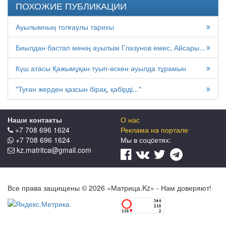
ПОХОЖИЕ ПУБЛИКАЦИИ
Ауылымның толғаулы тарихы
Биылдан бастап менің ауылым Глазунов емес, Айсары...
Күш атасы Қажымұқан туып-өскен ауылда тұрамын
"Туған жерден қазсын бірақ, қабірді..."
Наши контакты
О нас
+7 708 696 1624
Реклама на портале
+7 708 696 1624
Мы в соцcетях:
kz.matritca@gmail.com
Все права защищены © 2026 «Матрица.Kz» - Нам доверяют!