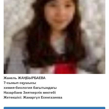
Жанель ЖАҢБЫРБАЕВА
7-сынып оқушысы
химия-биология бағытындағы
Назарбаев Зияткерлік мектебі
Жетекшісі: Жанаргүл Есенгазиева