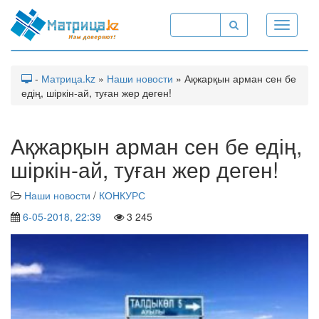
Toggle
navigati
-
Матрица.kz
»
Наши новости
» Ақжарқын арман сен бе
едің, шіркін-ай, туған жер деген!
Ақжарқын арман сен бе едің,
шіркін-ай, туған жер деген!
Наши новости
/
КОНКУРС
6-05-2018, 22:39
3 245