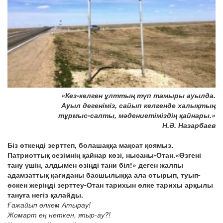
«Кез-келген ұлттың түп тамыры ауылда.
Ауыл дегеніміз, сайып келгенде халықтың
тұрмыс-салты, мәдениетіміздің қайнары.»
Н.Ә. Назарбаев
Біз өткенді зерттеп, болашаққа мақсат қоямыз.
Патриоттық сезімнің қайнар көзі, нысаны-Отан.«Өзгені
тану үшін, алдымен өзіңді тани біл!» деген жалпы
адамзаттық қағиданы басшылыққа ала отырып, туып-
өскен жеріңді зерттеу-Отан тарихын өлке тарихы арқылы
тануға негіз қалайды.
Ғажайып өлкем Атырау!
Жомарт ең неткен, япыр-ау?!