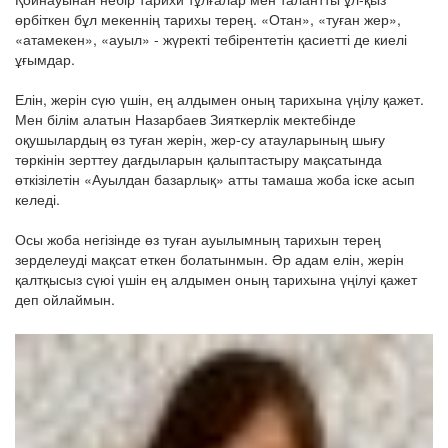
өрбіткен бұл мекеннің тарихы терең. «Отан», «туған жер»,
«атамекен», «ауыл» - жүректі тебірентетін қасиетті де киелі
ұғымдар.
Елін, жерін сүю үшін, ең алдымен оның тарихына үңілу қажет.
Мен білім алатын Назарбаев Зияткерлік мектебінде
оқушылардың өз туған жерін, жер-су атауларының шығу
төркінін зерттеу дағдыларын қалыптастыру мақсатында
өткізілетін «Ауылдан базарлық» атты тамаша жоба іске асып
келеді.
Осы жоба негізінде өз туған ауылымның тарихын терең
зерделеуді мақсат еткен болатынмын. Әр адам елін, жерін
қалтқысыз сүюі үшін ең алдымен оның тарихына үңілуі қажет
деп ойлаймын.