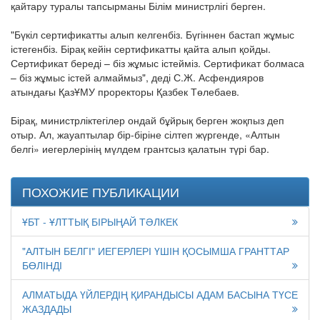
қайтару туралы тапсырманы Білім министрлігі берген.
"Бүкіл сертификатты алып келгенбіз. Бүгіннен бастап жұмыс
істегенбіз. Бірақ кейін сертификатты қайта алып қойды.
Сертификат береді – біз жұмыс істейміз. Сертификат болмаса
– біз жұмыс істей алмаймыз", деді С.Ж. Асфендияров
атындағы ҚазҰМУ проректоры Қазбек Төлебаев.
Бірақ, министрліктегілер ондай бұйрық берген жоқпыз деп
отыр. Ал, жауаптылар бір-біріне сілтеп жүргенде, «Алтын
белгі» иегерлерінің мүлдем грантсыз қалатын түрі бар.
ПОХОЖИЕ ПУБЛИКАЦИИ
ҰБТ - ҰЛТТЫҚ БІРЫҢАЙ ТӘЛКЕК
"АЛТЫН БЕЛГІ" ИЕГЕРЛЕРІ ҮШІН ҚОСЫМША ГРАНТТАР
БӨЛІНДІ
АЛМАТЫДА ҮЙЛЕРДІҢ ҚИРАНДЫСЫ АДАМ БАСЫНА ТҮСЕ
ЖАЗДАДЫ