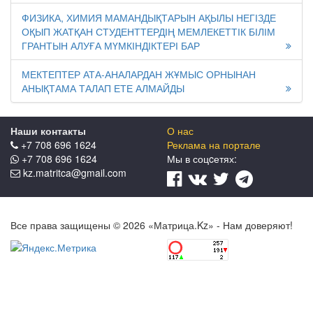
ФИЗИКА, ХИМИЯ МАМАНДЫҚТАРЫН АҚЫЛЫ НЕГІЗДЕ
ОҚЫП ЖАТҚАН СТУДЕНТТЕРДІҢ МЕМЛЕКЕТТІК БІЛІМ
ГРАНТЫН АЛУҒА МҮМКІНДІКТЕРІ БАР
МЕКТЕПТЕР АТА-АНАЛАРДАН ЖҰМЫС ОРНЫНАН
АНЫҚТАМА ТАЛАП ЕТЕ АЛМАЙДЫ
Наши контакты
О нас
+7 708 696 1624
Реклама на портале
+7 708 696 1624
Мы в соцcетях:
kz.matritca@gmail.com
Все права защищены © 2026 «Матрица.Kz» - Нам доверяют!