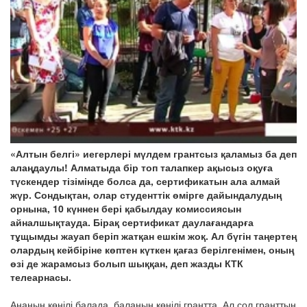
«Алтын белгі» иегерлері мүлдем грантсыз қаламыз ба деп
алаңдаулы! Алматыда бір топ талапкер ақысыз оқуға
түскендер тізімінде болса да, сертификатын ала алмай
жүр. Сондықтан, олар студенттік өмірге дайындалудың
орнына, 10 күннен бері қабылдау комиссиясын
айналшықтауда. Бірақ сертификат даулағандарға
тұщымды жауап беріп жатқан ешкім жоқ. Ал бүгін таңертең
олардың кейбіріне көптен күткен қағаз берілгенімен, оның
өзі де жарамсыз болып шыққан, деп жазды КТК
телеарнасы.
Ананың көңілі балада, баланың көңілі грантта. Ал сол гранттың