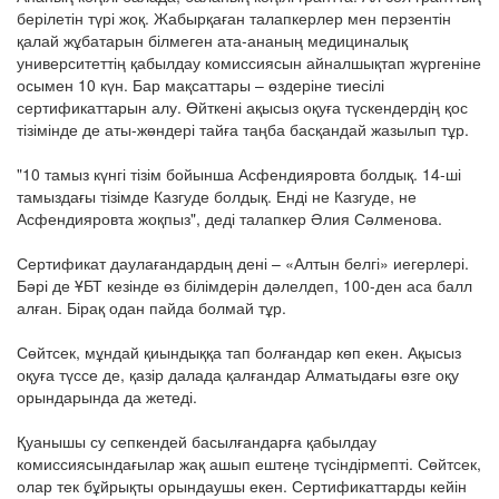
берілетін түрі жоқ. Жабырқаған талапкерлер мен перзентін
қалай жұбатарын білмеген ата-ананың медициналық
университеттің қабылдау комиссиясын айналшықтап жүргеніне
осымен 10 күн. Бар мақсаттары – өздеріне тиесілі
сертификаттарын алу. Өйткені ақысыз оқуға түскендердің қос
тізімінде де аты-жөндері тайға таңба басқандай жазылып тұр.
"10 тамыз күнгі тізім бойынша Асфендияровта болдық. 14-ші
тамыздағы тізімде Казгуде болдық. Енді не Казгуде, не
Асфендияровта жоқпыз", деді талапкер Әлия Сәлменова.
Сертификат даулағандардың дені – «Алтын белгі» иегерлері.
Бәрі де ҰБТ кезінде өз білімдерін дәлелдеп, 100-ден аса балл
алған. Бірақ одан пайда болмай тұр.
Сөйтсек, мұндай қиындыққа тап болғандар көп екен. Ақысыз
оқуға түссе де, қазір далада қалғандар Алматыдағы өзге оқу
орындарында да жетеді.
Қуанышы су сепкендей басылғандарға қабылдау
комиссиясындағылар жақ ашып ештеңе түсіндірмепті. Сөйтсек,
олар тек бұйрықты орындаушы екен. Сертификаттарды кейін