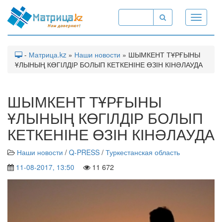
Toggle
navigati
-
Матрица.kz
»
Наши новости
» ШЫМКЕНТ ТҰРҒЫНЫ
ҰЛЫНЫҢ КӨГІЛДІР БОЛЫП КЕТКЕНІНЕ ӨЗІН КІНӘЛАУДА
ШЫМКЕНТ ТҰРҒЫНЫ
ҰЛЫНЫҢ КӨГІЛДІР БОЛЫП
КЕТКЕНІНЕ ӨЗІН КІНӘЛАУДА
Наши новости
/
Q-PRESS
/
Туркестанская область
11-08-2017, 13:50
11 672