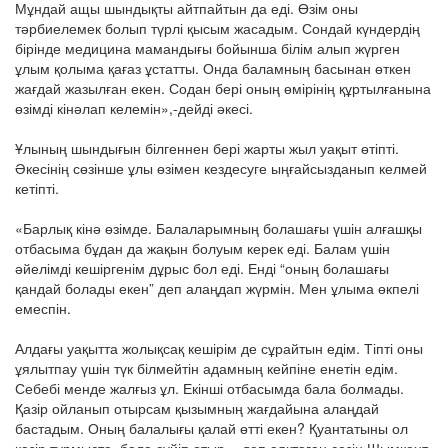
Мұндай ащы шындықты айтпайтын да еді. Өзім оны
тәрбиелемек болып түрлі қысым жасадым. Сондай күндердің
бірінде медицина мамандығы бойынша білім алып жүрген
ұлым қолыма қағаз ұстатты. Онда баламның басынан өткен
жағдай жазылған екен. Содан бері оның өмірінің құртылғанына
өзімді кінәлап келемін»,-дейді әкесі.
Ұлының шындығын білгеннен бері жарты жыл уақыт өтіпті.
Әкесінің сөзінше ұлы өзімен кездесуге ыңғайсызданып келмей
кетіпті.
«Барлық кінә өзімде. Балаларымның болашағы үшін алғашқы
отбасыма бұдан да жақын болуым керек еді. Балам үшін
әйелімді кешіргенім дұрыс бол еді. Енді “оның болашағы
қандай болады екен” деп алаңдап жүрмін. Мен ұлыма өкпелі
емеспін.
Алдағы уақытта жолықсақ кешірім де сұрайтын едім. Тіпті оны
ұялытпау үшін түк білмейтін адамның кейпіне енетін едім.
Себебі менде жалғыз ұл. Екінші отбасымда бала болмады.
Қазір ойланып отырсам қызымның жағдайына алаңдай
бастадым. Оның балалығы қалай өтті екен? Қуантатыны ол