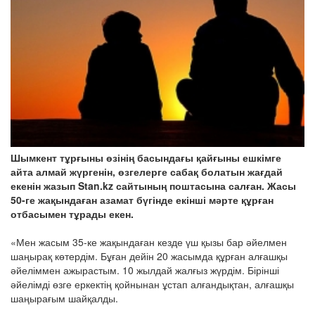
Шымкент тұрғыны өзінің басындағы қайғыны ешкімге
айта алмай жүргенін, өзгелерге сабақ болатын жағдай
екенін жазып Stan.kz сайтының поштасына салған. Жасы
50-ге жақындаған азамат бүгінде екінші мәрте құрған
отбасымен тұрады екен.
«Мен жасым 35-ке жақындаған кезде үш қызы бар әйелмен
шаңырақ көтердім. Бұған дейін 20 жасымда құрған алғашқы
әйеліммен ажырастым. 10 жылдай жалғыз жүрдім. Бірінші
әйелімді өзге еркектің қойнынан ұстап алғандықтан, алғашқы
шаңырағым шайқалды.