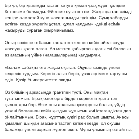
Бір ұл, бір қызымды тастап кетуге қимай ұзақ жүріп қалдым.
Кетпесіме болмады. Әйеліме суып кеттім. Жақында ған өзімді
кешіре алмастай күнә жасағанымды түсіндім. Суық хабарды
естіген кезде жүрегім ұстап, құлап қалдым»,-дейді есімін
жасыруды сұраған оқырманымыз.
Оның сөзінше отбасын тастап кеткеннен кейін әйелі сауда
жасауды қолға алған. Ал мектеп қабырғасындағы екі баласын
өз ағасының үйіне (нағашыларына) қалдырған.
«Балам сабақты өте жақсы оқыған. Оқушы кезінде үнемі
кездесіп тұрдым. Керегін алып беріп, ұзақ әңгімеге тартушы
едім. Қазір Университетте оқиды.
Өз білімінің арқасында грантпен түсті. Оны мақтан
тұтатынмын. Бірақ өзгелерге бірден көрінетін қызға тән
қылықтары бар. Өзім оны анасына қамқоршы болып, үйдің
үлкені болғаннан кейін қыздың жұмысын жиі істегендіктен деп
ойлайтынмын. Бірақ, жұрттың күдігі рас болып шықты. Анасы
қамалып шыққан ағасына тастап кеткен кезде, ол оқушы
баламды үнемі зорлап жүрген екен. Мұны ұлымның өзі айтты.