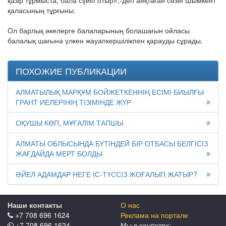
қазір тұрмыста, бала сүйіп отыр»,-деп аяқтаған сөзін Шымкент
қаласының тұрғыны.
Ол барлық әкелерге балаларының болашағын ойласы
балалық шағына үлкен жауапкершілікпен қарауды сұрады.
ПОХОЖИЕ ПУБЛИКАЦИИ
АЛМАТЫЛЫҚ МАРҚҰМ БОЙЖЕТКЕННІҢ ЕСІМІ БИЫЛҒЫ
ГРАНТ ИЕЛЕРІНІҢ ТІЗІМІНДЕ ЖҮР
ОҚУШЫ КӨП, МҰҒАЛІМ ТАПШЫ
АЛМАТЫ ОБЛЫСЫНДА БҮТІНДЕЙ БІР ОТБАСЫ БЕЛГІСІЗ
ЖАҒДАЙДА МЕРТ БОЛДЫ
ӘЙЕЛ АДАМДАР НЕГЕ ІС-ТҮССІЗ ЖОҒАЛЫП ЖАТЫР?
Наши контакты
О нас
+7 708 696 1624
Реклама на портале
+7 708 696 1624
Мы в соцcетях: