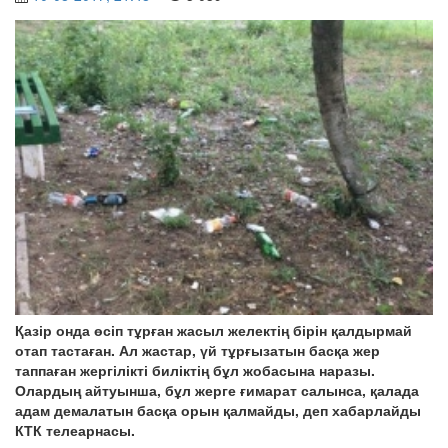
Қазір онда өсіп тұрған жасыл желектің бірін қалдырмай
отап тастаған. Ал жастар, үй тұрғызатын басқа жер
таппаған жергілікті биліктің бұл жобасына наразы.
Олардың айтуынша, бұл жерге ғимарат салынса, қалада
адам демалатын басқа орын қалмайды, деп хабарлайды
КТК телеарнасы.