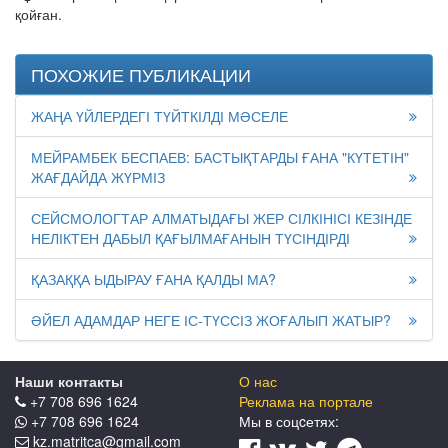
қойған.
ПОХОЖИЕ ПУБЛИКАЦИИ
ЖАҢА ҮЙЛЕРДЕГІ ТҮЙТКІЛДІ МӘСЕЛЕ
МЕЙРАМБЕК БЕСПАЕВ: БАСТЫҚТАРДЫ ҒАНА "КҮТЕТІН"
ЖАҒДАЙДА ЖҮРМІЗ
СЕЙСМОЛОГТАР АЛМАТЫДАҒЫ ЖЕР СІЛКІНІСІ КЕЗІНДЕ
НЕЛІКТЕН ДАБЫЛ ҚАҒЫЛМАҒАНЫН ТҮСІНДІРДІ
ҚАЗАҚҚА ЫДЫРАУ ҒАНА ҚАЛДЫ МА?
ӘЙЕЛ АДАМДАР НЕГЕ ІС-ТҮССІЗ ЖОҒАЛЫП ЖАТЫР?
Наши контакты
О нас
+7 708 696 1624
Реклама на портале
+7 708 696 1624
Мы в соцcетях:
kz.matritca@gmail.com