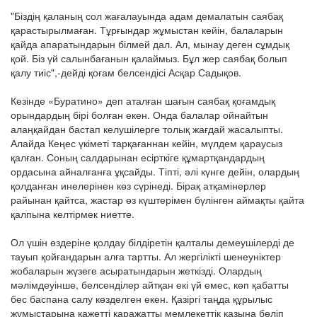
"Біздің қаланың сол жағалауында адам демалатын саябақ
қарастырылмаған. Тұрғындар жұмыстан кейін, балаларын
қайда апаратындарын білмей дал. Ал, мынау деген сұмдық
қой. Біз үй салынбағанын қалаймыз. Бұл жер саябақ болып
қалу тиіс",-дейді қоғам белсендісі Асқар Садықов.
Кезінде «Буратино» деп аталған шағын саябақ қоғамдық
орындардың бірі болған екен. Онда балалар ойнайтын
алаңқайдан бастап келушілерге толық жағдай жасалыпты.
Алайда Кеңес үкіметі тарқағаннан кейін, мүлдем қараусыз
қалған. Соның салдарынан есірткіге құмартқандардың
ордасына айналғанға ұқсайды. Тіпті, әлі күнге дейін, олардың
қолданған инелерінен көз сүрінеді. Бірақ атқамінерлер
райынан қайтса, жастар өз күштерімен бүлінген аймақты қайта
қалпына келтірмек ниетте.
Ол үшін өздеріне қолдау білдіретін қалталы демеушілерді де
тауып қойғандарын алға тартты. Ал жергілікті шенеуніктер
жобаларын жүзеге асыратындарын жеткізді. Олардың
мәлімдеуінше, белсенділер айтқан екі үй емес, көп қабатты
бес баспана салу көзделген екен. Қазіргі таңда құрылыс
жұмыстарына қажетті қаражатты мемлекеттік қазына бөліп