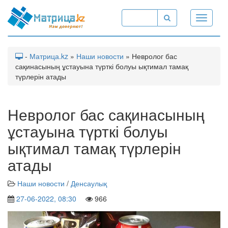
Toggle
navigati
-
Матрица.kz
»
Наши новости
» Невролог бас
сақинасының ұстауына түрткі болуы ықтимал тамақ
түрлерін атады
Невролог бас сақинасының
ұстауына түрткі болуы
ықтимал тамақ түрлерін
атады
Наши новости
/
Денсаулық
27-06-2022, 08:30
966