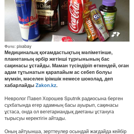
Фото: pixabay
Медициналық қоғамдастықтың мәліметінше,
планетаның әрбір жетінші тұрғынының бас
сақинасы ұстайды. Маман түсіндіріп өткендей, оған
адам тұтынатын қарапайым ас себеп болуы
мүмкін, мәселен ірімшік немесе шоколад, деп
хабарлайды
Zakon.kz
.
Невролог Павел Хорошев Sputnik радиосына берген
сұхбатында егер адамның басы ауырып, сақинасы
ұстаса, онда ол вегетариандық диетаны ұстануға
тырысуы керектігін айтады.
Оның айтуынша, зерттеулер осындай жағдайда кейбір