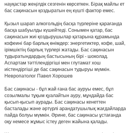
науқастар жеңілдік сезгенін көрсеткен. Бірақ майлы ет
бас сақинасын қоздыратын ең күшті фактор емес.
Қызыл шарап алкогольдің басқа түрлеріне қарағанда
басқа шабуылды күшейтеді. Сонымен қатар, бас
сақинасын жиі қоздырушылар қатарына құрамында
кофеині бар барлық өнімдер: энергетиктер, кофе, шай,
ірімшіктің барлық түрлері жатады. Бас сақинасын
тудыратындардың бастысының бірі - шоколад.
Аспартам тәттілендіргіші мен глутамат хош
иістендіргіші де бас сақинасын тудыруы мүмкін.
Невропатолог Павел Хорошев
Бас сақинасы - бұл жай ғана бас ауруы емес, бұл
созылмалы тұқым қуалайтын ауру, мұндайда бас
қысып-қысып аурады. Бас сақинасы кенеттен
басталады және әртүрлі арандатушылық жағдайларда
пайда болуы мүмкін. Әрине, бас сақинасы ұстағанда
оқу немесе жұмыс істеу деген жайына қалады.