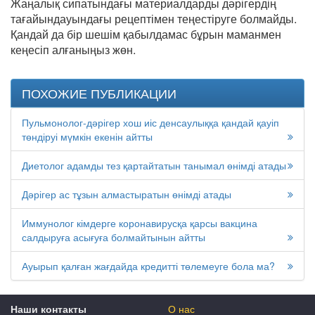
Жаңалық сипатындағы материалдарды дәрігердің
тағайындауындағы рецептімен теңестіруге болмайды.
Қандай да бір шешім қабылдамас бұрын маманмен
кеңесіп алғаныңыз жөн.
ПОХОЖИЕ ПУБЛИКАЦИИ
Пульмонолог-дәрігер хош иіс денсаулыққа қандай қауіп
төндіруі мүмкін екенін айтты
Диетолог адамды тез қартайтатын танымал өнімді атады
Дәрігер ас тұзын алмастыратын өнімді атады
Иммунолог кімдерге коронавирусқа қарсы вакцина
салдыруға асығуға болмайтынын айтты
Ауырып қалған жағдайда кредитті төлемеуге бола ма?
Наши контакты
О нас