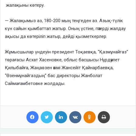
жалақыны көтеру.
— Жалақымыз аз, 180-200 мың теңгеден аз. Азық-түлік
күн сайын қымбаттап жатыр. Оның үстіне, пәтерді жалдау
ақысы да көтеріліп жатыр, дейді қызметкерлер.
Жұмысшылар үндеуін президент Тоқаевқа, “Қазмұнайгаз”
төрағасы Асхат Хасеновке, облыс басшысы Нұрдәулет
Қилыбайға, Жаңаөзен әкімі Жансейіт Қайнарбаевқа,
“Өзенмұнайгаздың” бас директоры Жанболат
Саймағамбетовке жолдады.
Facebook
Twitter
LinkedIn
VKontakte
Odnoklassniki
Print