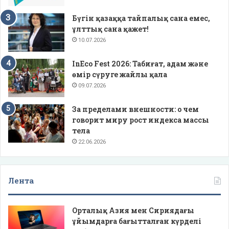
Бүгін қазаққа тайпалық сана емес,
ұлттық сана қажет!
10.07.2026
InEco Fest 2026: Табиғат, адам және
өмір сүруге жайлы қала
09.07.2026
За пределами внешности: о чем
говорит миру рост индекса массы
тела
22.06.2026
Лента
Орталық Азия мен Сириядағы
ұйымдарға бағытталған күрделі