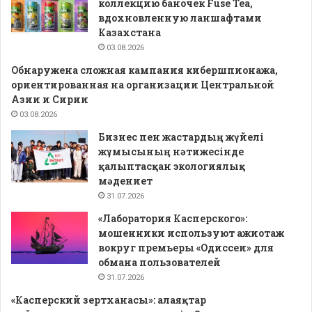
коллекцию баночек Fuse Tea,
вдохновленную ланшафтами
Казахстана
03.08.2026
Обнаружена сложная кампания кибершпионажа,
ориентированная на организации Центральной
Азии и Сирии
03.08.2026
Бизнес пен жастардың жүйелі
жұмысының нәтижесінде
қалыптасқан экологиялық
мәдениет
31.07.2026
«Лаборатория Касперского»:
мошенники используют ажиотаж
вокруг премьеры «Одиссеи» для
обмана пользователей
31.07.2026
«Касперский зертханасы»: алаяқтар