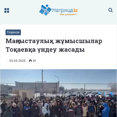
Меню
П
Главное
Маңғыстаулық жұмысшылар
Тоқаевқа үндеу жасады
03.03.2025
41