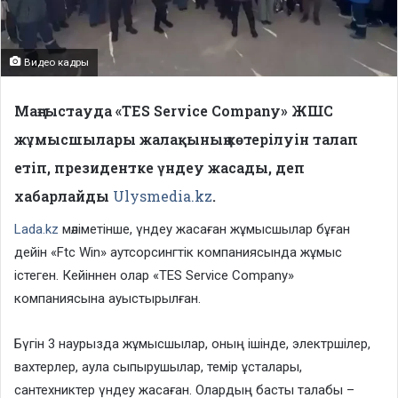
Видео кадры
Маңғыстауда «TES Service Company» ЖШС
жұмысшылары жалақының көтерілуін талап
етіп, президентке үндеу жасады, деп
хабарлайды
Ulysmedia.kz
.
Lada.kz
мәліметінше, үндеу жасаған жұмысшылар бұған
дейін «Ftc Win» аутсорсингтік компаниясында жұмыс
істеген. Кейіннен олар «TES Service Company»
компаниясына ауыстырылған.
Бүгін 3 наурызда жұмысшылар, оның ішінде, электршілер,
вахтерлер, аула сыпырушылар, темір ұсталары,
сантехниктер үндеу жасаған. Олардың басты талабы –