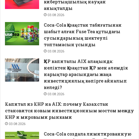
кибертыңшылық науқан
анықталды
03.08.2026
Coca-Cola Қазақстан табиғатынан
шабыт алған Fuse Tea құтыдағы
сусындарының шектеулі
топтамасын ұсынды
03.08.2026
ҚХР капиталы AIX алаңында:
неліктен Қазақстан ҚХР мен әлемдік
нарықтар арасындағы жаңа
инвестициялық көпірге айналып
келеді?
03.08.2026
Капитал из КНР на AIX: почему Казахстан
становится новым инвестиционным мостом между
КНР и мировыми рынками
03.08.2026
Coca-Cola создала лимитированную