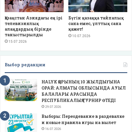
Қазақстан Азиядағы ең ірі
Бүгін қазаққа тайпалық
телевизиялық
сана емес, ұлттық сана
алаңдардың бірінде
қажет!
таныстырылды
10.07.2026
15.07.2026
Выбор редакции
HALYK ҚОРЫНЫҢ 10 ЖЫЛДЫҒЫНА
ОРАЙ: АЛМАТЫ ОБЛЫСЫНДА АУЫЛ
БАЛАЛАРЫ АРАСЫНДА
РЕСПУБЛИКАЛЫҚ ТУРНИР ӨТЕДІ
29.07.2026
Выборы: Переодевание в раздевалке
и новые правила игры на вылет
16.07.2026