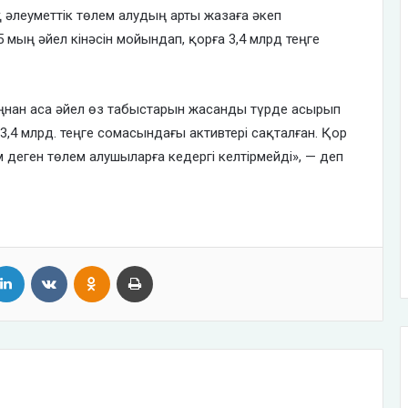
қ әлеуметтік төлем алудың арты жазаға әкеп
5 мың әйел кінәсін мойындап, қорға 3,4 млрд теңге
нан аса әйел өз табыстарын жасанды түрде асырып
,4 млрд. теңге сомасындағы активтері сақталған. Қор
 деген төлем алушыларға кедергі келтірмейді», — деп
tter
LinkedIn
VKontakte
Odnoklassniki
Print