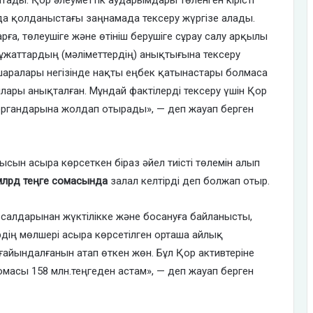
атады. Қор әлеуметтік аударымдары төленген кірісті
да қолданыстағы заңнамада тексеру жүргізе алады.
рға, төлеушіге және өтініш берушіге сұрау салу арқылы
құжаттардың (мәліметтердің) анықтығына тексеру
-шаралары негізінде нақты еңбек қатынастары болмаса
ары анықталған. Мұндай фактілерді тексеру үшін Қор
органдарына жолдап отырады», — деп жауап берген
ысын асыра көрсеткен біраз әйел тиісті төлемін алып
млрд теңге сомасында
залал келтірді деп болжап отыр.
алдарынан жүктілікке және босануға байланысты,
рдің мөлшері асыра көрсетілген орташа айлық
тағайындалғанын атап өткен жөн. Бұл Қор активтеріне
омасы 158 млн.теңгеден астам», — деп жауап берген