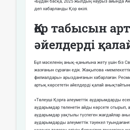
«Бұдан басқа, 2025 жылдың наурыз айында Ақ
деп хабарланды Қор өкілі.
Қор табысын ар
әйелдерді қал
Бұл мәселенің анық-қанығына жету үшін біз 
жазғанын сұраған едік. Жақыпова «мемлекетті
филиалдары» арызданғанын хабарлаған. Ресми
артық көрсететін әйелдерді қалай анықтайтын
«Төлеуші Қорға әлеуметтік аударымдарды есепті
аударымдар төленетін айды көрсете отырып, а
аударымдар уақтылы түспеген жағдайлар анықт
аударымдарды әлеуметтік тәуекел туындағанға