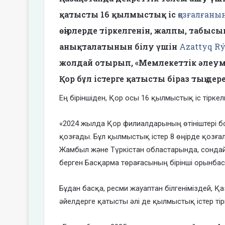
қатысты 16 қылмыстық іс
қозғалғаны
өңірлерде тіркелгенін, жалпы, табыс
анықталатынын білу үшін
Azattyq R
жолдай отырып, «Мемлекеттік әлеум
Қор бұл істерге қатысты біраз тың дер
Ең біріншіден, Қор осы 16 қылмыстық іс тіркелге
«2024 жылда Қор филиалдарының өтініштері 
қозғады. Бұл қылмыстық істер 8 өңірде қозғал
Жамбыл және Түркістан областарында, сонда
берген Басқарма төрағасының бірінші орынбас
Бұдан басқа, ресми жауаптан білгеніміздей, 
әйелдерге қатысты әлі де қылмыстық істер тір