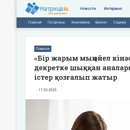
Новости
Интервью
Главная
Госорганы
Экономика
Бизнес
Социум
Главное
«Бір жарым мың әйел кін
декретке шыққан аналар
істер қозғалып жатыр
17.03.2025