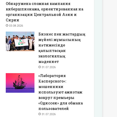
Обнаружена сложная кампания
кибершпионажа, ориентированная на
организации Центральной Азии и
Сирии
03.08.2026
Бизнес пен жастардың
жүйелі жұмысының
нәтижесінде
қалыптасқан
экологиялық
мәдениет
31.07.2026
«Лаборатория
Касперского»:
мошенники
используют ажиотаж
вокруг премьеры
«Одиссеи» для обмана
пользователей
31.07.2026