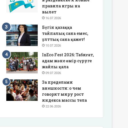
правила игры на
вылет
16.07.2026
Бүгін қазаққа
тайпалық сана емес,
ұлттық сана қажет!
10.07.2026
InEco Fest 2026: Табиғат,
адам және өмір сүруге
жайлы қала
09.07.2026
За пределами
внешности: о чем
говорит миру рост
индекса массы тела
22.06.2026