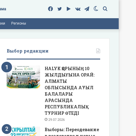
Facebook
Twitter
Google
vk.com
Telegram
Switch
Поиск
ама
вки
Регионы
Play
skin
Выбор редакции
HALYK ҚОРЫНЫҢ 10
ЖЫЛДЫҒЫНА ОРАЙ:
АЛМАТЫ
ОБЛЫСЫНДА АУЫЛ
БАЛАЛАРЫ
АРАСЫНДА
РЕСПУБЛИКАЛЫҚ
ТУРНИР ӨТЕДІ
29.07.2026
Выборы: Переодевание
в раздевалке и новые