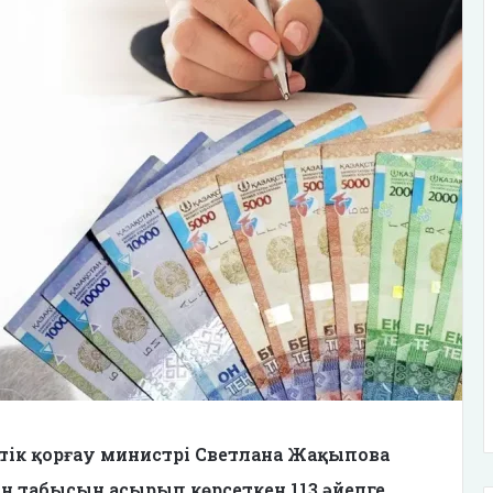
тік қорғау министрі Светлана Жақыпова
ін табысын асырып көрсеткен 113 әйелге