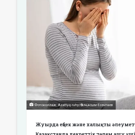
Фотоколлаж: Azattyq ruhy/Әбілқасым Есентаев
Жуырда еңбек және халықты әлеумет
Қазақстанда декреттік төлем ашу үш