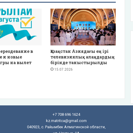
ереодевание в
Қазақстан Азиядағы ең ірі
е и новые
телевизиялық алаңдардың
гры на вылет
бірінде таныстырылды
15.07.2026
+7 708 696 1624
kz.matritca@gmail.com
040923, с. Райымбек Алматинской области,