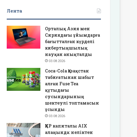
Лента
Орталық Азия мен
Сириядағы ұйымдарға
бағытталған күрделі
кибертыңшылық
науқан анықталды
03.08.2026
Coca-Cola Қазақстан
табиғатынан шабыт
алған Fuse Tea
құтыдағы
сусындарының
шектеулі топтамасын
ұсынды
03.08.2026
ҚХР капиталы AIX
алаңында: неліктен