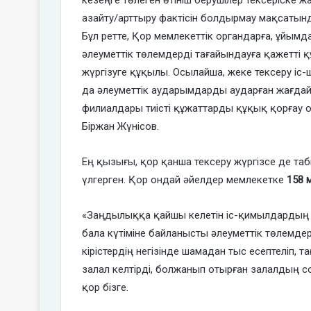
кезеңге төлеген өтініш берушілер тексеріске ж
азайту/арттыру фактісін болдырмау мақсатын
Бұл ретте, Қор мемлекеттік органдарға, ұйымда
әлеуметтік төлемдерді тағайындауға қажетті 
жүргізуге құқылы. Осылайша, жеке тексеру іс
да әлеуметтік аударымдарды аударған жағдайл
филиалдары тиісті құжаттарды құқық қорғау 
Біржан Жүнісов.
Ең қызығы, қор қанша тексеру жүргізсе де таб
үлгерген. Қор ондай әйелдер мемлекетке
158 
«Заңдылыққа қайшы келетін іс-қимылдардың с
бала күтіміне байланысты әлеуметтік төлемде
кірістердің негізінде шамадан тыс есептеліп, 
залал келтірді, болжанып отырған залалдың с
қор бізге.