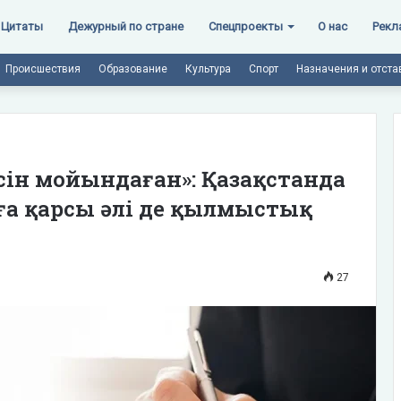
Цитаты
Дежурный по стране
Спецпроекты
О нас
Рекл
Происшествия
Образование
Культура
Спорт
Назначения и отста
әсін мойындаған»: Қазақстанда
ға қарсы әлі де қылмыстық
27