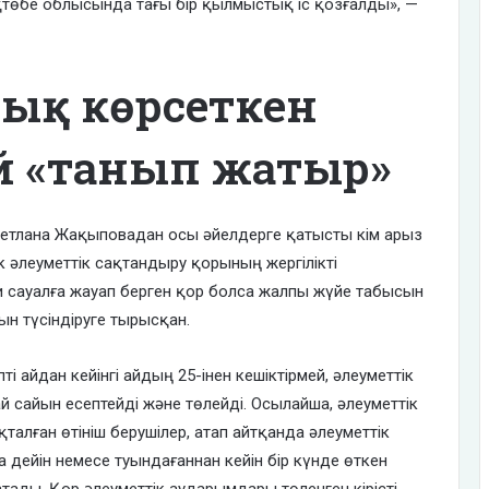
төбе облысында тағы бір қылмыстық іс қозғалды», —
тық көрсеткен
ай «танып жатыр»
Светлана Жақыповадан осы әйелдерге қатысты кім арыз
к әлеуметтік сақтандыру қорының жергілікті
 сауалға жауап берген қор болса жалпы жүйе табысын
ын түсіндіруге тырысқан.
 айдан кейінгі айдың 25-інен кешіктірмей, әлеуметтік
й сайын есептейді және төлейді. Осылайша, әлеуметтік
алған өтініш берушілер, атап айтқанда әлеуметтік
 дейін немесе туындағаннан кейін бір күнде өткен