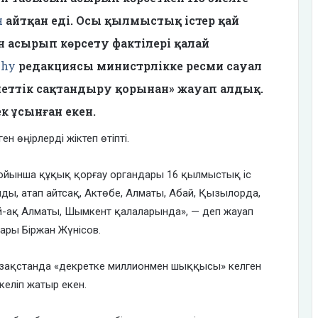
н
айтқан еді. Осы қылмыстық істер қай
ын асырып көрсету фактілері қалай
ýhy
редакциясы министрлікке ресми сауал
еттік сақтандыру қорынан» жауап алдық.
ек ұсынған екен.
н өңірлерді жіктеп өтіпті.
бойынша құқық қорғау органдары 16 қылмыстық іс
ды, атап айтсақ, Актөбе, Алматы, Абай, Қызылорда,
й-ақ Алматы, Шымкент қалаларында», — деп жауап
ары Біржан Жүнісов.
Қазақстанда «декретке миллионмен шыққысы» келген
келіп жатыр екен.