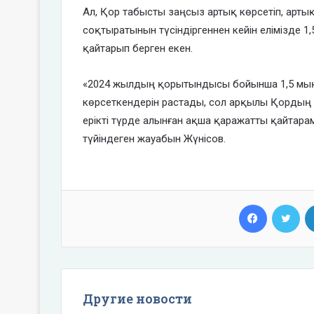
Ал, Қор табысты заңсыз артық көрсетіп, арты
соқтыратынын түсіндіргеннен кейін елімізде 1,
қайтарып берген екен.
«2024 жылдың қорытындысы бойынша 1,5 мың
көрсеткендерін растады, сол арқылы Қордың 3
ерікті түрде алынған ақша қаражатты қайтарам
түйіндеген жауабын Жүнісов.
Facebook
Twi
Другие новости