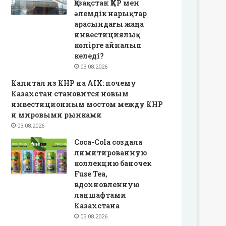
Қазақстан ҚХР мен
әлемдік нарықтар
арасындағы жаңа
инвестициялық
көпірге айналып
келеді?
03.08.2026
Капитал из КНР на AIX: почему
Казахстан становится новым
инвестиционным мостом между КНР
и мировыми рынками
03.08.2026
Coca-Cola создала
лимитированную
коллекцию баночек
Fuse Tea,
вдохновленную
ланшафтами
Казахстана
03.08.2026