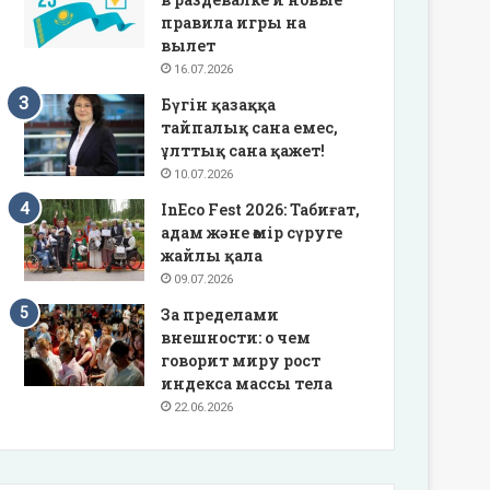
правила игры на
вылет
16.07.2026
Бүгін қазаққа
тайпалық сана емес,
ұлттық сана қажет!
10.07.2026
InEco Fest 2026: Табиғат,
адам және өмір сүруге
жайлы қала
09.07.2026
За пределами
внешности: о чем
говорит миру рост
индекса массы тела
22.06.2026