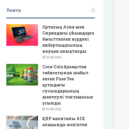
Лента
Орталық Азия мен
Сириядағы ұйымдарға
бағытталған күрделі
кибертыңшылық
науқан анықталды
03.08.2026
Coca-Cola Қазақстан
табиғатынан шабыт
алған Fuse Tea
құтыдағы
сусындарының
шектеулі топтамасын
ұсынды
03.08.2026
ҚХР капиталы AIX
алаңында: неліктен