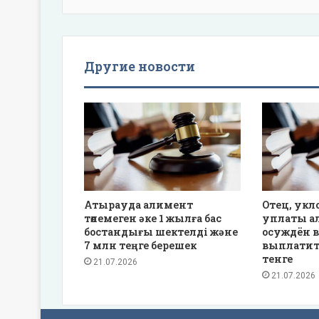
Другие новости
Атырауда алимент
Отец, укл
төлемеген әке 1 жылға бас
уплаты а
бостандығы шектелді және
осуждён в
7 млн теңге берешек
выплатит
тенге
21.07.2026
21.07.2026