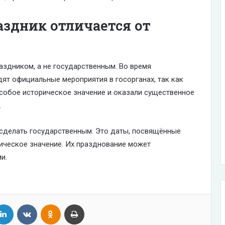
здник отличается от
аздником, а не государственным. Во время
ят официальные мероприятия в госорганах, так как
собое историческое значение и оказали существенное
.
 сделать государственным. Это даты, посвящённые
ическое значение. Их празднование может
и.
tter
LinkedIn
VKontakte
Odnoklassniki
Print