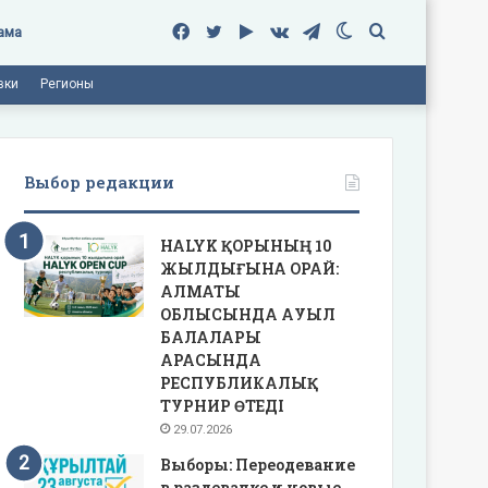
Facebook
Twitter
Google
vk.com
Telegram
Switch
Поиск
ама
вки
Регионы
Play
skin
Выбор редакции
HALYK ҚОРЫНЫҢ 10
ЖЫЛДЫҒЫНА ОРАЙ:
АЛМАТЫ
ОБЛЫСЫНДА АУЫЛ
БАЛАЛАРЫ
АРАСЫНДА
РЕСПУБЛИКАЛЫҚ
ТУРНИР ӨТЕДІ
29.07.2026
Выборы: Переодевание
в раздевалке и новые