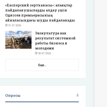
«Касперский зертханасы»: алаяқтар
пайдаланушыларды алдау үшін
Одиссея премьерасының
айналасындағы шуды пайдаланады
31.07.2026
Экокультура как
результат системной
работы бизнеса и
молодежи
30.07.2026
Еще...
Опросы