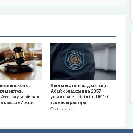
онявшийся от
Қылмыстың алдын алу:
лиментов,
Абай облысында 2057
 Атырау и обязан
ұсыным енгізіліп, 1691-і
ь свыше 7 млн
іске асырылды
21.07.2026