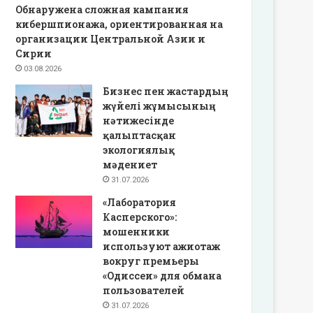
Обнаружена сложная кампания
кибершпионажа, ориентированная на
организации Центральной Азии и
Сирии
03.08.2026
Бизнес пен жастардың
жүйелі жұмысының
нәтижесінде
қалыптасқан
экологиялық
мәдениет
31.07.2026
«Лаборатория
Касперского»:
мошенники
используют ажиотаж
вокруг премьеры
«Одиссеи» для обмана
пользователей
31.07.2026