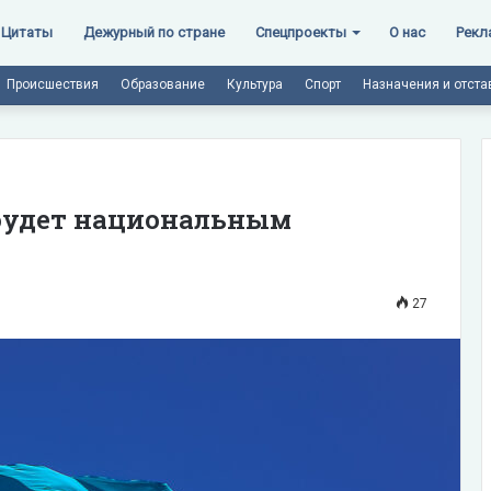
Цитаты
Дежурный по стране
Спецпроекты
О нас
Рекл
Происшествия
Образование
Культура
Спорт
Назначения и отста
 будет национальным
27