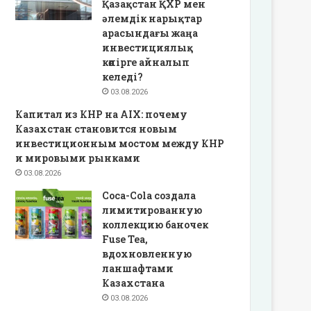
Қазақстан ҚХР мен
әлемдік нарықтар
арасындағы жаңа
инвестициялық
көпірге айналып
келеді?
03.08.2026
Капитал из КНР на AIX: почему
Казахстан становится новым
инвестиционным мостом между КНР
и мировыми рынками
03.08.2026
Coca-Cola создала
лимитированную
коллекцию баночек
Fuse Tea,
вдохновленную
ланшафтами
Казахстана
03.08.2026