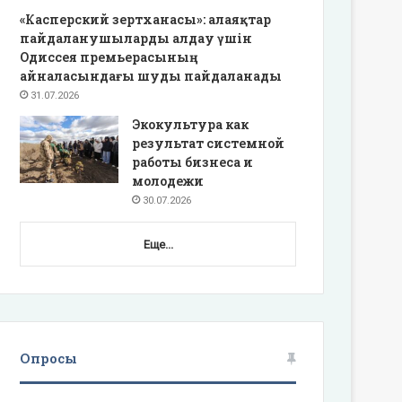
«Касперский зертханасы»: алаяқтар
пайдаланушыларды алдау үшін
Одиссея премьерасының
айналасындағы шуды пайдаланады
31.07.2026
Экокультура как
результат системной
работы бизнеса и
молодежи
30.07.2026
Еще...
Опросы