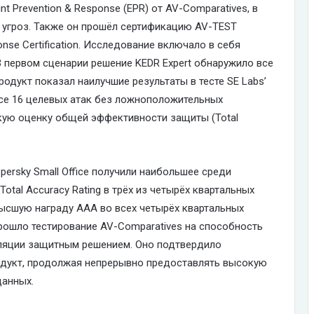
nt Prevention & Response (EPR) от AV-Comparatives, в
 угроз. Также он прошёл сертификацию AV-TEST
onse Certification. Исследование включало в себя
В первом сценарии решение KEDR Expert обнаружило все
родукт показал наилучшие результаты в тесте SE Labs’
в все 16 целевых атак без ложноположительных
кую оценку общей эффективности защиты (Total
persky Small Office получили наибольшее среди
otal Accuracy Rating в трёх из четырёх квартальных
аивысшую награду ААА во всех четырёх квартальных
 прошло тестирование AV-Comparatives на способность
ляции защитным решением. Оно подтвердило
одукт, продолжая непрерывно предоставлять высокую
данных.