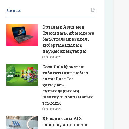
Лента
Орталық Азия мен
Сириядағы ұйымдарға
бағытталған күрделі
кибертыңшылық
науқан анықталды
03.08.2026
Coca-Cola Қазақстан
табиғатынан шабыт
алған Fuse Tea
құтыдағы
сусындарының
шектеулі топтамасын
ұсынды
03.08.2026
ҚХР капиталы AIX
алаңында: неліктен