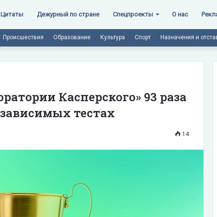
Цитаты
Дежурный по стране
Спецпроекты
О нас
Рекл
Происшествия
Образование
Культура
Спорт
Назначения и отста
оратории Касперского» 93 раза
езависимых тестах
14