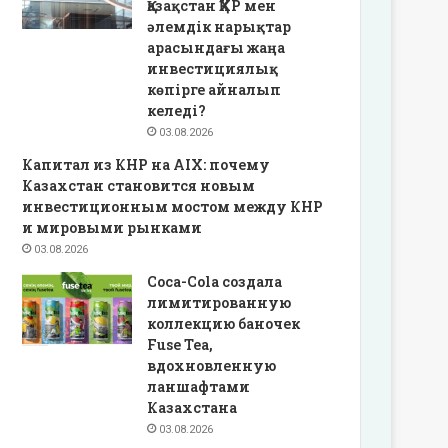
Қазақстан ҚХР мен
әлемдік нарықтар
арасындағы жаңа
инвестициялық
көпірге айналып
келеді?
03.08.2026
Капитал из КНР на AIX: почему
Казахстан становится новым
инвестиционным мостом между КНР
и мировыми рынками
03.08.2026
Coca-Cola создала
лимитированную
коллекцию баночек
Fuse Tea,
вдохновленную
ланшафтами
Казахстана
03.08.2026