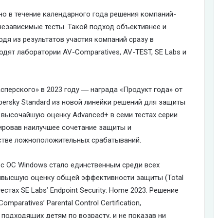
но в течение календарного года решения компаний-
езависимые тесты. Такой подход объективнее и
одя из результатов участия компаний сразу в
одят лаборатории AV-Comparatives, AV-TEST, SE Labs и
перского» в 2023 году ― награда «Продукт года» от
persky Standard из новой линейки решений для защиты
 высочайшую оценку Advanced+ в семи тестах серии
рировав наилучшее сочетание защиты и
стве ложноположительных срабатываний.
 с ОС Windows стало единственным среди всех
ивысшую оценку общей эффективности защиты (Total
естах SE Labs’ Endpoint Security: Home 2023. Решение
paratives’ Parental Control Certification,
 подходящих детям по возрасту, и не показав ни