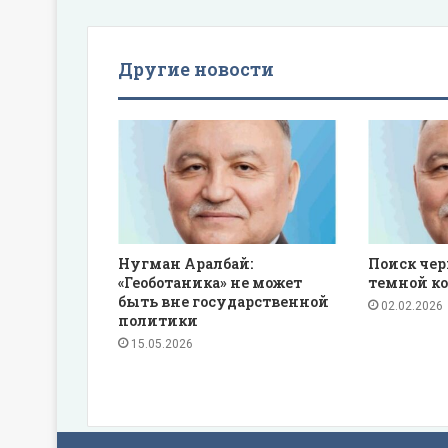
Другие новости
Нугман Аралбай:
Поиск че
«Геоботаника» не может
темной ко
быть вне государственной
02.02.2026
политики
15.05.2026