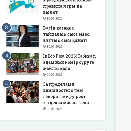
правила игры на
вылет
16.07.2026
Бүгін қазаққа
тайпалық сана емес,
ұлттық сана қажет!
10.07.2026
InEco Fest 2026: Табиғат,
адам және өмір сүруге
жайлы қала
09.07.2026
За пределами
внешности: о чем
говорит миру рост
индекса массы тела
22.06.2026