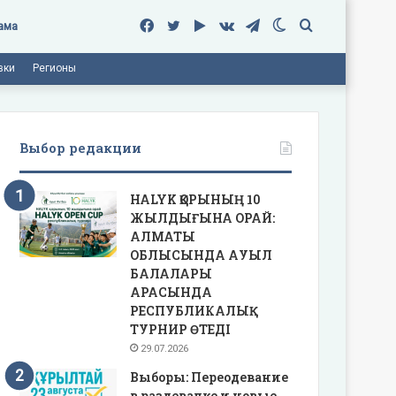
Facebook
Twitter
Google
vk.com
Telegram
Switch
Поиск
ама
вки
Регионы
Play
skin
Выбор редакции
HALYK ҚОРЫНЫҢ 10
ЖЫЛДЫҒЫНА ОРАЙ:
АЛМАТЫ
ОБЛЫСЫНДА АУЫЛ
БАЛАЛАРЫ
АРАСЫНДА
РЕСПУБЛИКАЛЫҚ
ТУРНИР ӨТЕДІ
29.07.2026
Выборы: Переодевание
в раздевалке и новые