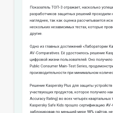
Показатель ТОП-3 отражает, насколько успеш
разработчиков защитных решений проходили н
нагляднее, так как оценка рассчитывается исх
нескольких независимых тестах, которые пров
другие.
Одно из главных достижений «Лаборатории Кас
AV-Comparatives. Её удостоилось решение Kas
цифровой жизни пользователей. Оно получило
Public Consumer Main-Test Series, продемонст
производительности при минимальном количе
Решение Kaspersky Plus для защиты устройств
участвующих продуктов, которое получило на
Accuracy Rating) во всех четырёх квартальных т
Kaspersky Safe Kids прошло сертификацию AV-Com
заблокировав по меньшей мере 98% сайтов, не