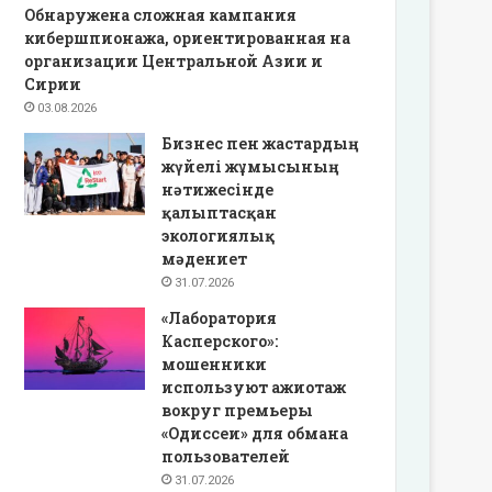
Обнаружена сложная кампания
кибершпионажа, ориентированная на
организации Центральной Азии и
Сирии
03.08.2026
Бизнес пен жастардың
жүйелі жұмысының
нәтижесінде
қалыптасқан
экологиялық
мәдениет
31.07.2026
«Лаборатория
Касперского»:
мошенники
используют ажиотаж
вокруг премьеры
«Одиссеи» для обмана
пользователей
31.07.2026