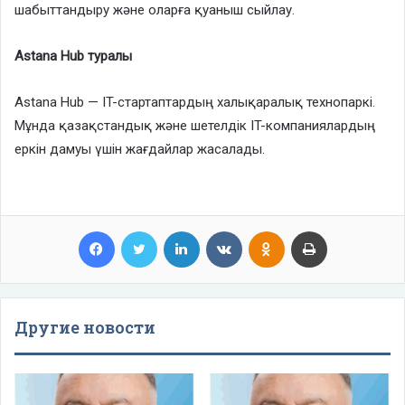
шабыттандыру және оларға қуаныш сыйлау.
Astana Hub туралы
Astana Hub — IT-стартаптардың халықаралық технопаркі.
Мұнда қазақстандық және шетелдік IT-компаниялардың
еркін дамуы үшін жағдайлар жасалады.
Facebook
Twitter
LinkedIn
VKontakte
Odnoklassniki
Print
Другие новости