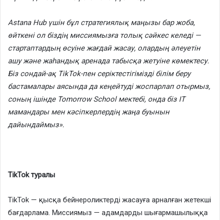
Astana Hub үшін бұл стратегиялық маңызы бар жоба,
өйткені ол біздің миссиямызға толық сәйкес келеді —
стартаптардың өсуіне жағдай жасау, олардың әлеуетін
ашу және жаһандық аренада табысқа жетуіне көмектесу.
Біз сондай-ақ TikTok-пен серіктестігімізді білім беру
бастамалары аясында да кеңейтуді жоспарлап отырмыз,
соның ішінде Tomorrow School мектебі, онда біз IT
мамандары мен кәсіпкерлердің жаңа буынын
дайындаймыз».
TikTok туралы
TikTok — қысқа бейнероликтерді жасауға арналған жетекші
бағдарлама. Миссиямыз — адамдарды шығармашылыққа