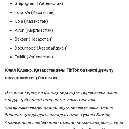
Stepogram (Узбекистан)
Food-Ai (Казахстан)
Qpia (Казахстан)
Airun (Кыргызстан)
Beksar (Казахстан)
Documood (Азербайджан)
Talklif (Узбекистан)
Юлия Кушнир, Қазақстандағы TikTok бизнесті дамыту
департаментінің басшысы:
«Біз кәсіпкерлерге қолдау көрсетуге тырысамыз және
олардың бизнесті ілгерілетіп, дамытуы үшін
платформамызды пайдалануға көмектесеміз. Біздің
бизнесті қолдаудағы адалдығымыз туралы Startup
Академиясы шеңберіндегі стартап командаларын үшінші