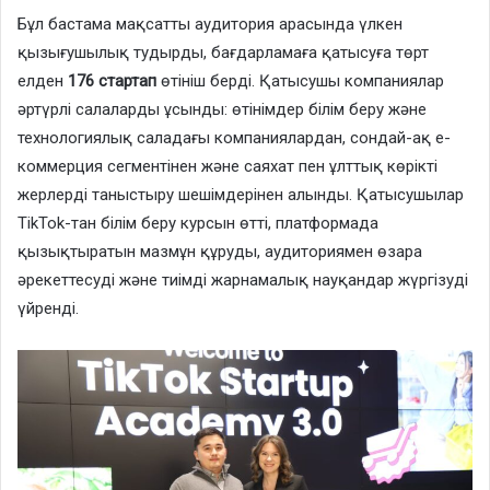
Бұл бастама мақсатты аудитория арасында үлкен
қызығушылық тудырды, бағдарламаға қатысуға төрт
елден
176 стартап
өтініш берді. Қатысушы компаниялар
әртүрлі салаларды ұсынды: өтінімдер білім беру және
технологиялық саладағы компаниялардан, сондай-ақ е-
коммерция сегментінен және саяхат пен ұлттық көрікті
жерлерді таныстыру шешімдерінен алынды. Қатысушылар
TikTok-тан білім беру курсын өтті, платформада
қызықтыратын мазмұн құруды, аудиториямен өзара
әрекеттесуді және тиімді жарнамалық науқандар жүргізуді
үйренді.