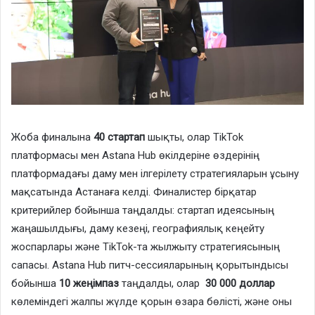
Жоба финалына
40 стартап
шықты, олар TikTok
платформасы мен Astana Hub өкілдеріне өздерінің
платформадағы даму мен ілгерілету стратегияларын ұсыну
мақсатында Астанаға келді. Финалистер бірқатар
критерийлер бойынша таңдалды: стартап идеясының
жаңашылдығы, даму кезеңі, географиялық кеңейту
жоспарлары және TikTok-та жылжыту стратегиясының
сапасы. Astana Hub питч-сессияларының қорытындысы
бойынша
10 жеңімпаз
таңдалды, олар
30 000 доллар
көлеміндегі жалпы жүлде қорын өзара бөлісті, және оны