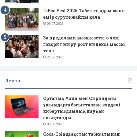
InEco Fest 2026: Табиғат, адам және
өмір сүруге жайлы қала
09.07.2026
За пределами внешности: о чем
говорит миру рост индекса массы
тела
22.06.2026
Лента
Орталық Азия мен Сириядағы
ұйымдарға бағытталған күрделі
кибертыңшылық науқан
анықталды
03.08.2026
Coca-Cola Қазақстан табиғатынан