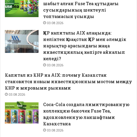
шабыт алған Fuse Tea құтыдағы
сусындарының шектеулі
топтамасын ұсынды
03.08.2026
ҚХР капиталы AIX алаңында:
неліктен Қазақстан ҚХР мен әлемдік
нарықтар арасындағы жаңа
инвестициялық көпірге айналып
келеді?
03.08.2026
Капитал из КНР на AIX: почему Казахстан
становится новым инвестиционным мостом между
КНР и мировыми рынками
03.08.2026
Coca-Cola создала лимитированную
коллекцию баночек Fuse Tea,
вдохновленную ланшафтами
Казахстана
03.08.2026