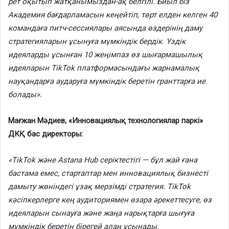
рет оқытып жатқанымыздан-ақ белгілі. Биыл біз
Академия бағдарламасын кеңейтіп, төрт елден келген 40
командаға питч-сессиялары аясында өздерінің даму
стратегияларын ұсынуға мүмкіндік бердік. Үздік
идеяларды ұсынған 10 жеңімпаз өз шығармашылық
идеяларын TikTok платформасындағы жарнамалық
науқандарға аударуға мүмкіндік беретін гранттарға ие
болады».
Мағжан Мәдиев, «Инновациялық технологиялар паркі»
ДКҚ бас директоры:
«TikTok және Astana Hub серіктестігі — бұл жай ғана
бастама емес, стартаптар мен инновациялық бизнесті
дамыту жөніндегі ұзақ мерзімді стратегия. TikTok
кәсіпкерлерге кең аудиториямен өзара әрекеттесуге, өз
идеяларын сынауға және жаңа нарықтарға шығуға
мүмкіндік беретін бірегей алаң ұсынады.