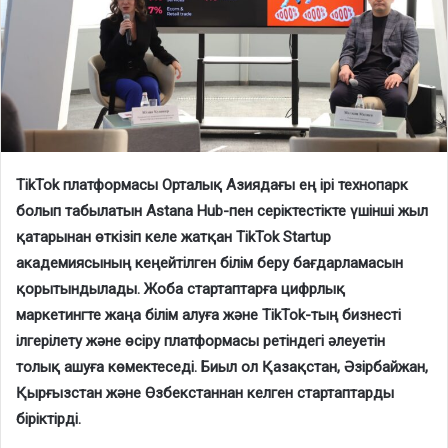
TikTok платформасы Орталық Азиядағы ең ірі технопарк
болып табылатын Astana Hub-пен серіктестікте үшінші жыл
қатарынан өткізіп келе жатқан TikTok Startup
академиясының кеңейтілген білім беру бағдарламасын
қорытындылады. Жоба стартаптарға цифрлық
маркетингте жаңа білім алуға және TikTok-тың бизнесті
ілгерілету және өсіру платформасы ретіндегі әлеуетін
толық ашуға көмектеседі. Биыл ол Қазақстан, Әзірбайжан,
Қырғызстан және Өзбекстаннан келген стартаптарды
біріктірді.