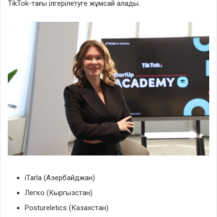
TikTok-тағы ілгерілетуге жұмсай алады.
iTarla (Азербайджан)
Легко (Кыргызстан)
Postureletics (Казахстан)