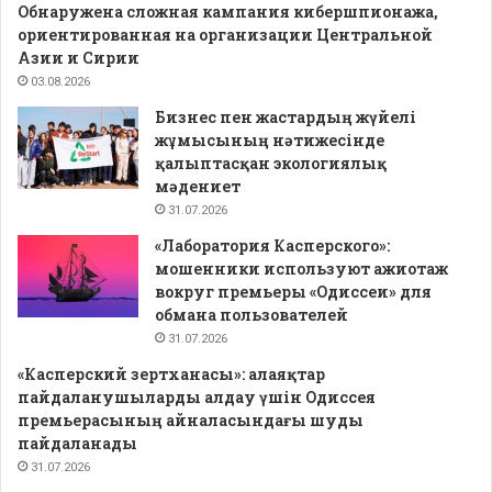
Обнаружена сложная кампания кибершпионажа,
ориентированная на организации Центральной
Азии и Сирии
03.08.2026
Бизнес пен жастардың жүйелі
жұмысының нәтижесінде
қалыптасқан экологиялық
мәдениет
31.07.2026
«Лаборатория Касперского»:
мошенники используют ажиотаж
вокруг премьеры «Одиссеи» для
обмана пользователей
31.07.2026
«Касперский зертханасы»: алаяқтар
пайдаланушыларды алдау үшін Одиссея
премьерасының айналасындағы шуды
пайдаланады
31.07.2026