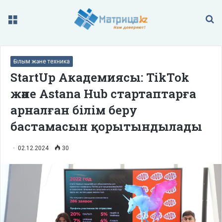
Меню
П
Ғылым және техника
StartUp Академиясы: TikTok
және Astana Hub стартаптарға
арналған білім беру
бастамасын қорытындылады
02.12.2024
30