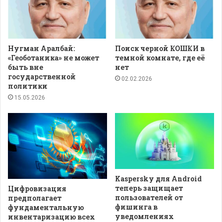
Нугман Аралбай:
Поиск черной КОШКИ в
«Геоботаника» не может
темной комнате, где её
быть вне
нет
государственной
02.02.2026
политики
15.05.2026
Kaspersky для Android
теперь защищает
Цифровизация
пользователей от
предполагает
фишинга в
фундаментальную
уведомлениях
инвентаризацию всех