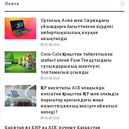
Лента
Орталық Азия мен Сириядағы
ұйымдарға бағытталған күрделі
кибертыңшылық науқан
анықталды
03.08.2026
Coca-Cola Қазақстан табиғатынан
шабыт алған Fuse Tea құтыдағы
сусындарының шектеулі
топтамасын ұсынды
03.08.2026
ҚХР капиталы AIX алаңында:
неліктен Қазақстан ҚХР мен әлемдік
нарықтар арасындағы жаңа
инвестициялық көпірге айналып
келеді?
03.08.2026
Капитал из КНР на AIX: почему Казахстан