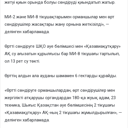
жетуі қиын орында болуы сөндіруді қиындатып жатыр.
МИ-2 және МИ-8 тікұшақтарымен орманшылар мен өрт
сөндірушілер жасақтары жану орнына жеткізілді», —
делінген хабарламада.
Өртті сөндіруге ШҚО әуе бөлімшесі мен «Қазавиақұтқару»
АҚ су ағызатын құрылғысы бар МИ-8 тікұшағы тартылып,
ол 13 рет су төкті.
Өрттің алдын ала ауданы шамамен 6 гектарды құрайды.
«Өртті сөндіруге орманшылардан, өрт сөндірушілер мен
жергілікті атқарушы органдардан 180-қа жуық адам, 23
техника, Шығыс Қазақстан әуе бөлімшесінің 2 тікұшағы
«Қазавиақұтқару» АҚ-ның 2 тікұшағы жұмылдырылған», —
делінген хабарламада.