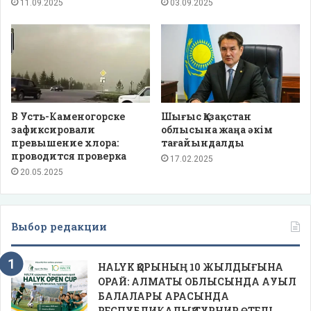
11.09.2025
03.09.2025
В Усть-Каменогорске
Шығыс Қазақстан
зафиксировали
облысына жаңа әкім
превышение хлора:
тағайындалды
проводится проверка
17.02.2025
20.05.2025
Выбор редакции
HALYK ҚОРЫНЫҢ 10 ЖЫЛДЫҒЫНА
ОРАЙ: АЛМАТЫ ОБЛЫСЫНДА АУЫЛ
БАЛАЛАРЫ АРАСЫНДА
РЕСПУБЛИКАЛЫҚ ТУРНИР ӨТЕДІ