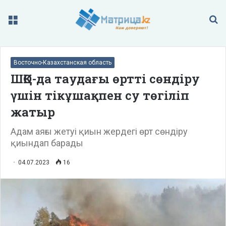
Меню
П
Восточно-Казахстанская область
ШҚО-да таудағы өртті сөндіру
үшін тікұшақпен су төгіліп
жатыр
Адам аяғы жетуі қиын жердегі өрт сөндіру
қиындап барады
04.07.2023
16