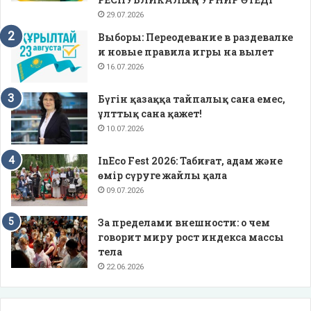
29.07.2026
Выборы: Переодевание в раздевалке
и новые правила игры на вылет
16.07.2026
Бүгін қазаққа тайпалық сана емес,
ұлттық сана қажет!
10.07.2026
InEco Fest 2026: Табиғат, адам және
өмір сүруге жайлы қала
09.07.2026
За пределами внешности: о чем
говорит миру рост индекса массы
тела
22.06.2026