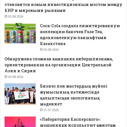
становится новым инвестиционным мостом между
КНР и мировыми рынками
03.08.2026
Coca-Cola создала лимитированную
коллекцию баночек Fuse Tea,
вдохновленную ланшафтами
Казахстана
03.08.2026
Обнаружена сложная кампания кибершпионажа,
ориентированная на организации Центральной
Азии и Сирии
03.08.2026
Бизнес пен жастардың жүйелі
жұмысының нәтижесінде
қалыптасқан экологиялық
мәдениет
31.07.2026
«Лаборатория Касперского»:
мошенники используют ажиотаж