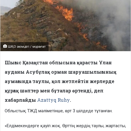
ШҚО әкімдігі / мұрағат
Шығыс Қазақстан облысына қарасты Ұлан
ауданы Асубұлақ орман шаруашылығының
аумағында таулы, қол жетпейтін жерлерде
құрғақ шөптер мен бұталар өртенді, деп
хабарлайды
Azattyq Ruhy
.
Облыстық ТЖД мәліметінше, өрт 3 шілдеде тұтанған.
«Елдімекендерге қауіп жоқ. Өрттің жердің таулы, жартасты,