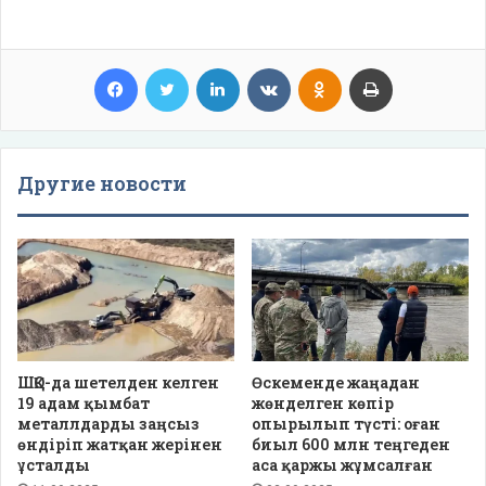
Facebook
Twitter
LinkedIn
VKontakte
Odnoklassniki
Print
Другие новости
ШҚО-да шетелден келген
Өскеменде жаңадан
19 адам қымбат
жөнделген көпір
металлдарды заңсыз
опырылып түсті: оған
өндіріп жатқан жерінен
биыл 600 млн теңгеден
ұсталды
аса қаржы жұмсалған