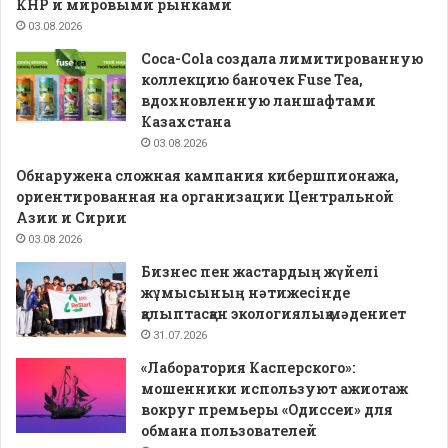
КНР и мировыми рынками
03.08.2026
Coca-Cola создала лимитированную
коллекцию баночек Fuse Tea,
вдохновленную ланшафтами
Казахстана
03.08.2026
Обнаружена сложная кампания кибершпионажа,
ориентированная на организации Центральной
Азии и Сирии
03.08.2026
Бизнес пен жастардың жүйелі
жұмысының нәтижесінде
қалыптасқан экологиялық мәдениет
31.07.2026
«Лаборатория Касперского»:
мошенники используют ажиотаж
вокруг премьеры «Одиссеи» для
обмана пользователей