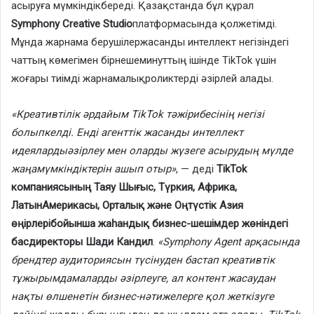
асыруға мүмкіндікбереді. Қазақстанда бұл құрал
Symphony Creative Studio
платформасында қолжетімді.
Мұнда жарнама берушілержасанды интеллект негізіндегі
чаттың көмегімен бірнешеминуттың ішінде TikTok үшін
жоғары тиімді жарнамалықроликтерді әзірлей алады.
«Креативтілік әрдайым TikTok тәжірибесінің негізі
болыпкелді. Енді агенттік жасанды интеллект
идеялардыәзірлеу мен оларды жүзеге асырудың мүлде
жаңамүмкіндіктерін ашып отыр»
, — деді
TikTok
компаниясының Таяу Шығыс, Түркия, Африка,
ЛатынАмерикасы, Орталық және Оңтүстік Азия
өңірлерібойынша жаһандық бизнес-шешімдер жөніндегі
басдиректоры
Шади Кандил
.
«Symphony Agent арқасында
брендтер аудиториясын түсінуден бастап креативтік
тұжырымдамаларды әзірлеуге, ал контент жасаудан
нақты өлшенетін бизнес-нәтижелерге қол жеткізуге