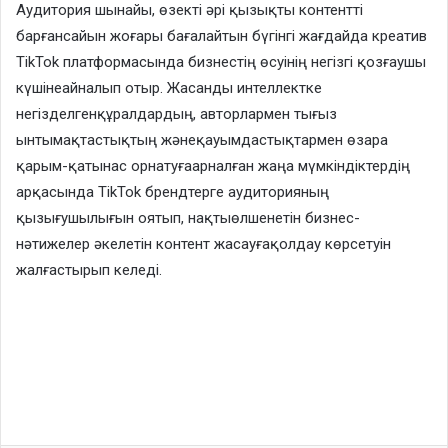
Аудитория шынайы, өзекті әрі қызықты контентті
барғансайын жоғары бағалайтын бүгінгі жағдайда креатив
TikTok платформасында бизнестің өсуінің негізгі қозғаушы
күшінеайналып отыр. Жасанды интеллектке
негізделгенқұралдардың, авторлармен тығыз
ынтымақтастықтың жәнеқауымдастықтармен өзара
қарым-қатынас орнатуғаарналған жаңа мүмкіндіктердің
арқасында TikTok брендтерге аудиторияның
қызығушылығын оятып, нақтыөлшенетін бизнес-
нәтижелер әкелетін контент жасауғақолдау көрсетуін
жалғастырып келеді.