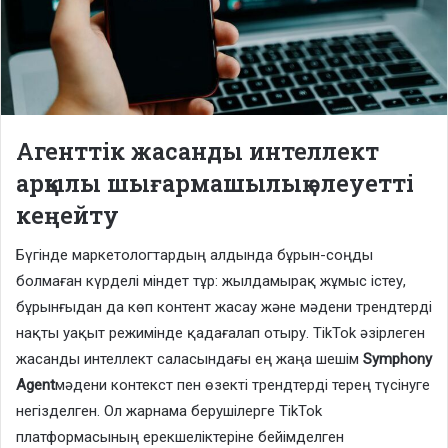
Агенттік жасанды интеллект
арқылы шығармашылық әлеуетті
кеңейту
Бүгінде маркетологтардың алдында бұрын-соңды
болмаған күрделі міндет тұр: жылдамырақ жұмыс істеу,
бұрынғыдан да көп контент жасау және мәдени трендтерді
нақты уақыт режимінде қадағалап отыру. TikTok әзірлеген
жасанды интеллект саласындағы ең жаңа шешім
Symphony
Agent
мәдени контекст пен өзекті трендтерді терең түсінуге
негізделген. Ол жарнама берушілерге TikTok
платформасының ерекшеліктеріне бейімделген