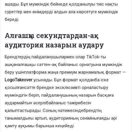
ашады. Бұл мүмкіндік бейнеде қолданылуы тиіс нақты
суреттер мен өнімдерді алдын ала көрсетуге мүмкіндік
береді.
Алғашқы секундтардан-ақ
аудитория назарын аудару
Брендтердің пайдаланушылармен олар TikTok-ты
ашқаналғашқы сәттен-ақ байланыс орнатуына мүмкіндік
беру үшінплатформа жаңа премиум жарнамалық формат —
LogoTakeover
ұсынады. Бұл формат қолданба іске
қосылғансәтте брендке эксклюзивті орналастыру
мүмкіндігін беріп, пайдаланушының назарын басқаға
аудармайтын әсерлібайланыс тәжірибесін
қалыптастырады. Соның нәтижесіндебрендтің
танымалдығы артып, аудиторияның сенімінығаяды әрі
қамту ауқымы барынша кеңейеді.