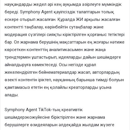
науқандарды жедел әрі кең ауқымда әзірлеуге мүмкіндік
береді. Symphony Agent қауіпсіздік талаптарын толық
ескере отырып жасалған. Құралда ЖИ арқылы жасалған
контентті таңбалау, көрінбейтін сутаңбалар және
модерация сүзгілері сияқты кіріктірілген қорғаныс тетіктері
бар. Ол жарнама берушінің мақсаттарын ең жоғары нәтиже
көрсеткен контенттің аналитикасымен және жаңа
трендтермен ұштастырып, идеяларды дайын шешімдерге
айналдыруға көмектеседі. Осы негізде құрал
жекелендірілген бейнематериалдар жасап, авторлардың
өзекті контентін іріктеп, науқанның барынша тиімді болуын
қамтамасыз ететін ең қолайлы креаторларды ұсына
алады.
Symphony Agent TikTok-тың креативтік
шешімдерэкожүйесіне біріктірілген және жарнама
берушілерге өзидеяларын әлдеқайда жылдам жүзеге