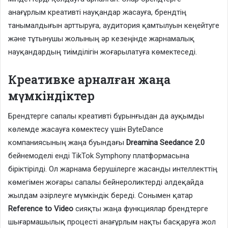
анағұрлым креативті науқандар жасауға, брендтің
танымалдығын арттыруға, аудитория қамтылуын кеңейтуге
және тұтынушы жолының әр кезеңінде жарнамалық
науқандардың тиімділігін жоғарылатуға көмектеседі.
Креативке арналған жаңа
мүмкіндіктер
Брендтерге сапалы креативті бұрынғыдан да ауқымды
көлемде жасауға көмектесу үшін ByteDance
компаниясының жаңа буындағы
Dreamina Seedance 2.0
бейнемоделі енді TikTok Symphony платформасына
біріктірілді. Ол жарнама берушілерге жасанды интеллекттің
көмегімен жоғары сапалы бейнероликтерді әлдеқайда
жылдам әзірлеуге мүмкіндік береді. Сонымен қатар
Reference to Video
сияқты жаңа функциялар брендтерге
шығармашылық процесті анағұрлым нақты басқаруға жол