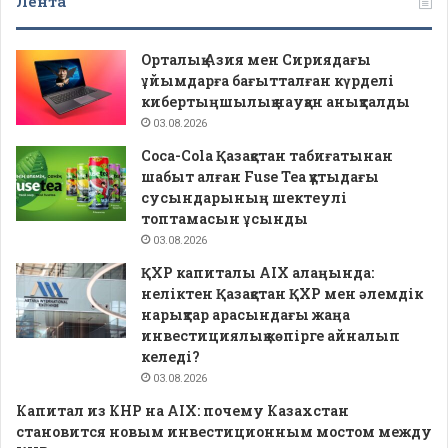
Лента
Орталық Азия мен Сириядағы
ұйымдарға бағытталған күрделі
кибертыңшылық науқан анықталды
03.08.2026
Coca-Cola Қазақстан табиғатынан
шабыт алған Fuse Tea құтыдағы
сусындарының шектеулі
топтамасын ұсынды
03.08.2026
ҚХР капиталы AIX алаңында:
неліктен Қазақстан ҚХР мен әлемдік
нарықтар арасындағы жаңа
инвестициялық көпірге айналып
келеді?
03.08.2026
Капитал из КНР на AIX: почему Казахстан
становится новым инвестиционным мостом между