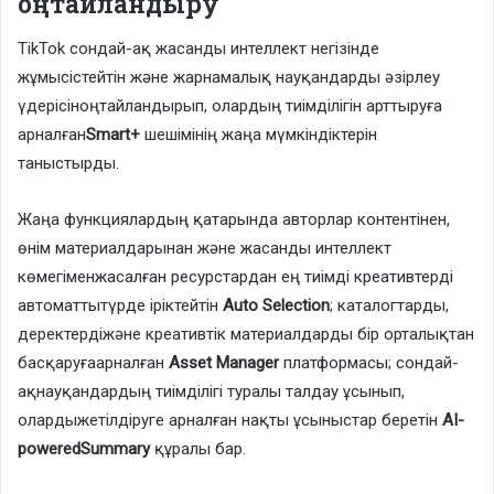
оңтайландыру
TikTok сондай-ақ жасанды интеллект негізінде
жұмысістейтін және жарнамалық науқандарды әзірлеу
үдерісіноңтайландырып, олардың тиімділігін арттыруға
арналған
Smart+
шешімінің жаңа мүмкіндіктерін
таныстырды.
Жаңа функциялардың қатарында авторлар контентінен,
өнім материалдарынан және жасанды интеллект
көмегіменжасалған ресурстардан ең тиімді креативтерді
автоматтытүрде іріктейтін
Auto Selection
; каталогтарды,
деректердіжәне креативтік материалдарды бір орталықтан
басқаруғаарналған
Asset Manager
платформасы; сондай-
ақнауқандардың тиімділігі туралы талдау ұсынып,
олардыжетілдіруге арналған нақты ұсыныстар беретін
AI-
poweredSummary
құралы бар.