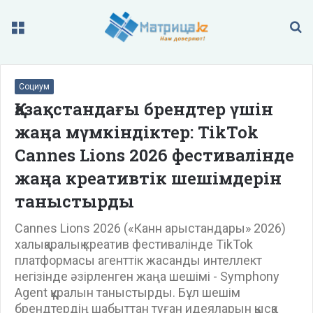
Меню
П
Социум
Қазақстандағы брендтер үшін
жаңа мүмкіндіктер: TikTok
Cannes Lions 2026 фестивалінде
жаңа креативтік шешімдерін
таныстырды
Cannes Lions 2026 («Канн арыстандары» 2026)
халықаралық креатив фестивалінде TikTok
платформасы агенттік жасанды интеллект
негізінде әзірленген жаңа шешімі - Symphony
Agent құралын таныстырды. Бұл шешім
брендтердің шабыттан туған идеяларын қысқа