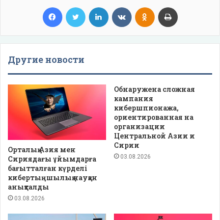
Facebook
Twitter
LinkedIn
VKontakte
Odnoklassniki
Print
Другие новости
Обнаружена сложная
кампания
кибершпионажа,
ориентированная на
организации
Центральной Азии и
Сирии
Орталық Азия мен
03.08.2026
Сириядағы ұйымдарға
бағытталған күрделі
кибертыңшылық науқан
анықталды
03.08.2026