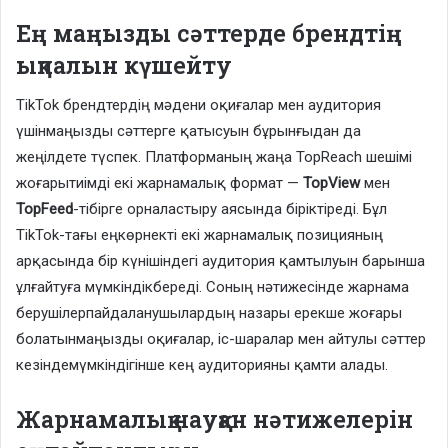
Ең маңызды сәттерде брендтің
ықпалын күшейту
TikTok брендтердің мәдени оқиғалар мен аудитория
үшінмаңызды сәттерге қатысуын бұрынғыдан да
жеңілдете түспек. Платформаның жаңа TopReach шешімі
жоғарытиімді екі жарнамалық формат —
TopView
мен
TopFeed
-тібірге орналастыру аясында біріктіреді. Бұл
TikTok-тағы еңкөрнекті екі жарнамалық позицияның
арқасында бір күнішіндегі аудитория қамтылуын барынша
ұлғайтуға мүмкіндікбереді. Соның нәтижесінде жарнама
берушілерпайдаланушылардың назары ерекше жоғары
болатынмаңызды оқиғалар, іс-шаралар мен айтулы сәттер
кезіндемүмкіндігінше кең аудиторияны қамти алады.
Жарнамалық науқан нәтижелерін