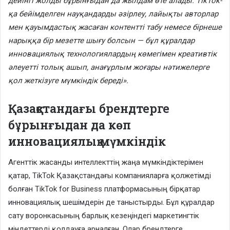
дейінгі жолды бұрынғыдан да жылдам өте алады. TikTok-
қа бейімделген науқандарды әзірлеу, лайықты авторлар
мен қауымдастық жасаған контентті табу немесе бірнеше
нарыққа бір мезетте шығу болсын — бұл құралдар
инновациялық технологиялардың көмегімен креативтік
әлеуетті толық ашып, анағұрлым жоғары нәтижелерге
қол жеткізуге мүмкіндік береді».
Қазақстандағы брендтерге
бұрынғыдан да көп
инновациялық мүмкіндік
Агенттік жасанды интеллекттің жаңа мүмкіндіктерімен
қатар, TikTok Қазақстандағы компанияларға қолжетімді
болған TikTok for Business платформасының бірқатар
инновациялық шешімдерін де таныстырды. Бұл құралдар
сату воронкасының барлық кезеңіндегі маркетингтік
міндеттерді қолдауға арналған. Олар брендтерге