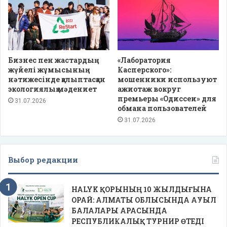
Бизнес пен жастардың
«Лаборатория
жүйелі жұмысының
Касперского»:
нәтижесінде қалыптасқан
мошенники используют
экологиялық мәдениет
ажиотаж вокруг
премьеры «Одиссеи» для
31.07.2026
обмана пользователей
31.07.2026
Выбор редакции
HALYK ҚОРЫНЫҢ 10 ЖЫЛДЫҒЫНА
ОРАЙ: АЛМАТЫ ОБЛЫСЫНДА АУЫЛ
БАЛАЛАРЫ АРАСЫНДА
РЕСПУБЛИКАЛЫҚ ТУРНИР ӨТЕДІ