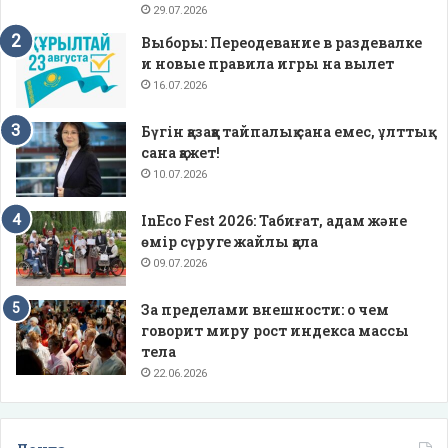
29.07.2026
Выборы: Переодевание в раздевалке
и новые правила игры на вылет
16.07.2026
Бүгін қазаққа тайпалық сана емес, ұлттық
сана қажет!
10.07.2026
InEco Fest 2026: Табиғат, адам және
өмір сүруге жайлы қала
09.07.2026
За пределами внешности: о чем
говорит миру рост индекса массы
тела
22.06.2026