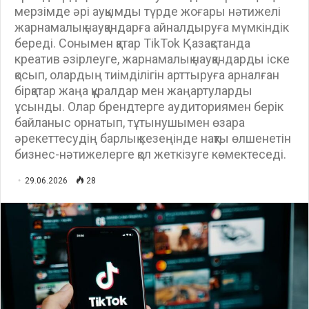
мерзімде әрі ауқымды түрде жоғары нәтижелі
жарнамалық науқандарға айналдыруға мүмкіндік
береді. Сонымен қатар TikTok Қазақстанда
креатив әзірлеуге, жарнамалық науқандарды іске
қосып, олардың тиімділігін арттыруға арналған
бірқатар жаңа құралдар мен жаңартуларды
ұсынды. Олар брендтерге аудиториямен берік
байланыс орнатып, тұтынушымен өзара
әрекеттесудің барлық кезеңінде нақты өлшенетін
бизнес-нәтижелерге қол жеткізуге көмектеседі.
29.06.2026
28