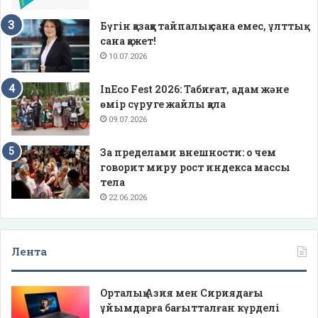
Бүгін қазаққа тайпалық сана емес, ұлттық
сана қажет!
10.07.2026
InEco Fest 2026: Табиғат, адам және
өмір сүруге жайлы қала
09.07.2026
За пределами внешности: о чем
говорит миру рост индекса массы
тела
22.06.2026
Лента
Орталық Азия мен Сириядағы
ұйымдарға бағытталған күрделі