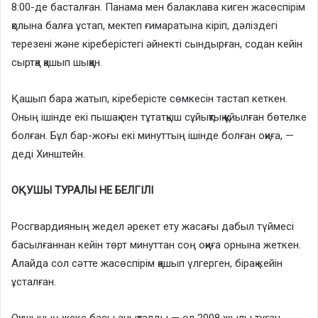
8:00-де басталған. Панама мен балаклава киген жасөспірім
қолына балға ұстап, мектеп ғимаратына кіріп, дәліздегі
терезені және кіреберістегі әйнекті сындырған, содан кейін
сыртқа қашып шыққан.
Қашып бара жатып, кіреберісте сөмкесін тастап кеткен.
Оның ішінде екі пышақ пен тұтатқыш сұйықтық құйылған бөтелке
болған. Бұл бар-жоғы екі минуттың ішінде болған оқиға, —
деді Хинштейн.
ОҚУШЫ ТУРАЛЫ НЕ БЕЛГІЛІ
Росгвардияның жедел әрекет ету жасағы дабыл түймесі
басылғаннан кейін төрт минуттан соң оқиға орнына жеткен.
Алайда сол сәтте жасөспірім қашып үлгерген, бірақ кейін
ұсталған.