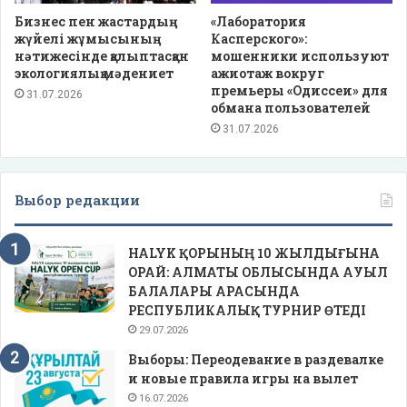
Бизнес пен жастардың
«Лаборатория
жүйелі жұмысының
Касперского»:
нәтижесінде қалыптасқан
мошенники используют
экологиялық мәдениет
ажиотаж вокруг
премьеры «Одиссеи» для
31.07.2026
обмана пользователей
31.07.2026
Выбор редакции
HALYK ҚОРЫНЫҢ 10 ЖЫЛДЫҒЫНА
ОРАЙ: АЛМАТЫ ОБЛЫСЫНДА АУЫЛ
БАЛАЛАРЫ АРАСЫНДА
РЕСПУБЛИКАЛЫҚ ТУРНИР ӨТЕДІ
29.07.2026
Выборы: Переодевание в раздевалке
и новые правила игры на вылет
16.07.2026