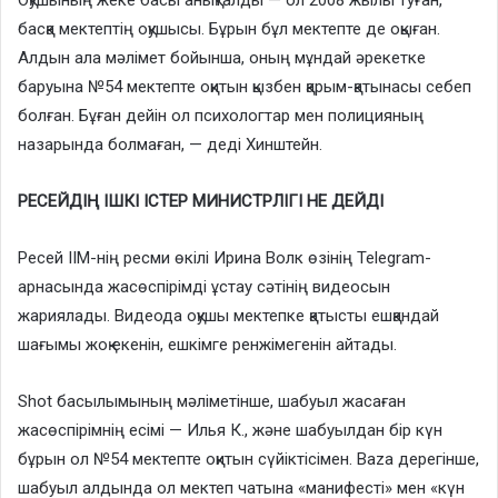
Оқушының жеке басы анықталды — ол 2008 жылы туған,
басқа мектептің оқушысы. Бұрын бұл мектепте де оқыған.
Алдын ала мәлімет бойынша, оның мұндай әрекетке
баруына №54 мектепте оқитын қызбен қарым-қатынасы себеп
болған. Бұған дейін ол психологтар мен полицияның
назарында болмаған, — деді Хинштейн.
РЕСЕЙДІҢ ІШКІ ІСТЕР МИНИСТРЛІГІ НЕ ДЕЙДІ
Ресей ІІМ-нің ресми өкілі Ирина Волк өзінің Telegram-
арнасында жасөспірімді ұстау сәтінің видеосын
жариялады. Видеода оқушы мектепке қатысты ешқандай
шағымы жоқ екенін, ешкімге ренжімегенін айтады.
Shot басылымының мәліметінше, шабуыл жасаған
жасөспірімнің есімі — Илья К., және шабуылдан бір күн
бұрын ол №54 мектепте оқитын сүйіктісімен. Baza дерегінше,
шабуыл алдында ол мектеп чатына «манифесті» мен «күн