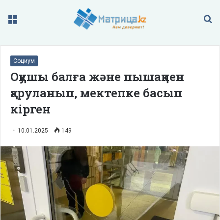
Меню
П
Социум
Оқушы балға және пышақпен
қаруланып, мектепке басып
кірген
10.01.2025
149