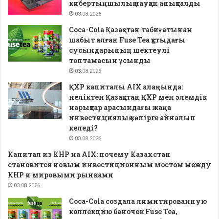
кибертыңшылық науқан анықталды
03.08.2026
Coca-Cola Қазақстан табиғатынан
шабыт алған Fuse Tea құтыдағы
сусындарының шектеулі
топтамасын ұсынды
03.08.2026
ҚХР капиталы AIX алаңында:
неліктен Қазақстан ҚХР мен әлемдік
нарықтар арасындағы жаңа
инвестициялық көпірге айналып
келеді?
03.08.2026
Капитал из КНР на AIX: почему Казахстан
становится новым инвестиционным мостом между
КНР и мировыми рынками
03.08.2026
Coca-Cola создала лимитированную
коллекцию баночек Fuse Tea,