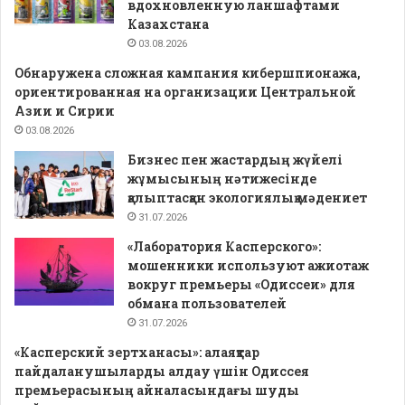
вдохновленную ланшафтами
Казахстана
03.08.2026
Обнаружена сложная кампания кибершпионажа,
ориентированная на организации Центральной
Азии и Сирии
03.08.2026
Бизнес пен жастардың жүйелі
жұмысының нәтижесінде
қалыптасқан экологиялық мәдениет
31.07.2026
«Лаборатория Касперского»:
мошенники используют ажиотаж
вокруг премьеры «Одиссеи» для
обмана пользователей
31.07.2026
«Касперский зертханасы»: алаяқтар
пайдаланушыларды алдау үшін Одиссея
премьерасының айналасындағы шуды