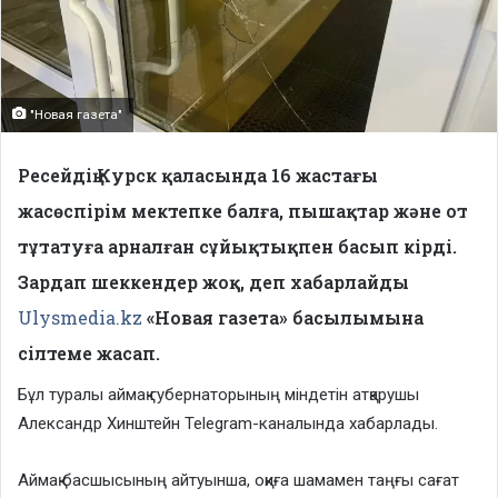
"Новая газета"
Ресейдің Курск қаласында 16 жастағы
жасөспірім мектепке балға, пышақтар және от
тұтатуға арналған сұйықтықпен басып кірді.
Зардап шеккендер жоқ, деп хабарлайды
Ulysmedia.kz
«Новая газета» басылымына
сілтеме жасап.
Бұл туралы аймақ губернаторының міндетін атқарушы
Александр Хинштейн Telegram-каналында хабарлады.
Аймақ басшысының айтуынша, оқиға шамамен таңғы сағат