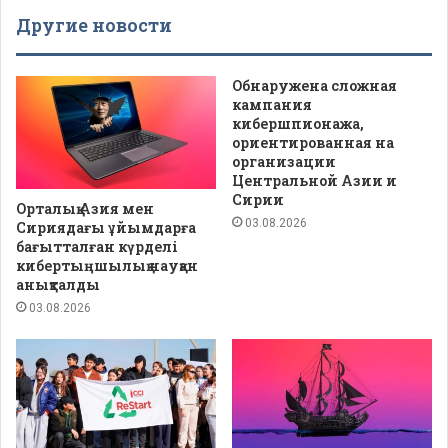
Другие новости
Обнаружена сложная
кампания
кибершпионажа,
ориентированная на
организации
Центральной Азии и
Сирии
Орталық Азия мен
03.08.2026
Сириядағы ұйымдарға
бағытталған күрделі
кибертыңшылық науқан
анықталды
03.08.2026