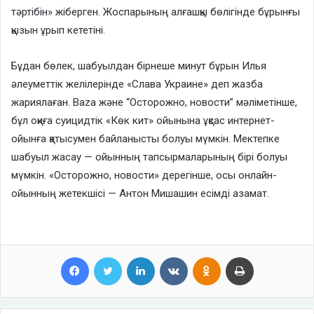
тәртібін» жіберген. Жоспарының алғашқы бөлігінде бұрынғы
қызын ұрып кететіні.
Бұдан бөлек, шабуылдан бірнеше минут бұрын Илья
әлеуметтік желілерінде «Слава Украине» деп жазба
жариялаған. Baza және “Осторожно, новости” мәліметінше,
бұл оқиға суицидтік «Көк кит» ойынына ұқсас интернет-
ойынға қатысумен байланысты болуы мүмкін. Мектепке
шабуыл жасау — ойынның тапсырмаларының бірі болуы
мүмкін. «Осторожно, новости» дерегінше, осы онлайн-
ойынның жетекшісі — Антон Мишашин есімді азамат.
Facebook
Twitter
LinkedIn
VKontakte
Odnoklassniki
Print