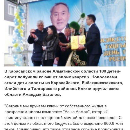
В Карасайском районе Алматинской области 100 детей-
сирот получили ключи от своих квартир. Новоселами
стали дети-сироты из Карасайского, Енбекшиказахского,
Илийского и Талгарского районов. Ключи вручил аким
области Амандык Баталов.
"Сегодня мы вручаем ключи от собственного жилья в
прекрасном жилом комплексе "Асыл Арман", который
воистину станет воплощенной мечтой для всех новоселов. С
этой целью из областного бюджета было выделено 660,8 млн
тенге. Символично, что такое отрадное событие происходит в