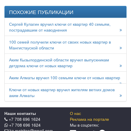
ПОХОЖИЕ ПУБЛИКАЦИИ
Сергей Кулагин вручил ключи от квартир 40 семьям,
пострадавшим от наводнения
100 семей получили ключи от своих новых квартир в
Мангистауской области
Аким Кызылординской области вручил выпускникам
детдома ключи от новых квартир
Аким Алматы вручил 100 семьям ключи от новых квартир
Ключи от новых квартир вручил жителям ветхих домов
аким Алматы
Наши контакты
О нас
+7 708 696 1624
Реклама на портале
+7 708 696 1624
Мы в соцcетях:
kz.matritca@gmail.com