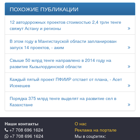
ПОХОЖИЕ ПУБЛИКАЦИИ
12 автодорожных проектов стоимостью 2,4 трлн тенге
свяжут Астану и регионы
В этом году в Мангистауской области запланирован
запуск 14 проектов, - аким
Свыше 50 млрд тенге направлено в 2014 году на
развитие Кызылординской области
Каждый пятый проект ПФИИР отстает от плана, - Асет
Исекешев
Порядка 375 млрд тенге выделят на развитие сел в
Казахстане
Наши контакты
О нас
+7 708 696 1624
Реклама на портале
+7 708 696 1624
Мы в соцcетях: