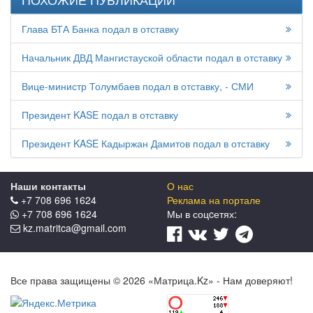
Глава БТА Банка подал в отставку
Начальник ДВД Мангистауской области подал в отставку
Вице-министр Толумбаев подал в отставку, - СМИ
Президент KASE подал в отставку
Президент KASE Кадыржан Дамитов подал в отставку
Наши контакты
О нас
+7 708 696 1624
Реклама на портале
+7 708 696 1624
Мы в соцcетях:
kz.matritca@gmail.com
Все права защищены © 2026 «Матрица.Kz» - Нам доверяют!