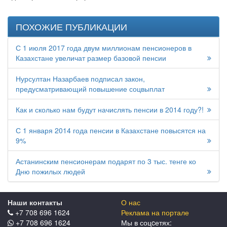
ПОХОЖИЕ ПУБЛИКАЦИИ
С 1 июля 2017 года двум миллионам пенсионеров в
Казахстане увеличат размер базовой пенсии
Нурсултан Назарбаев подписал закон,
предусматривающий повышение соцвыплат
Как и сколько нам будут начислять пенсии в 2014 году?!
С 1 января 2014 года пенсии в Казахстане повысятся на
9%
Астанинским пенсионерам подарят по 3 тыс. тенге ко
Дню пожилых людей
Наши контакты
О нас
+7 708 696 1624
Реклама на портале
+7 708 696 1624
Мы в соцcетях: