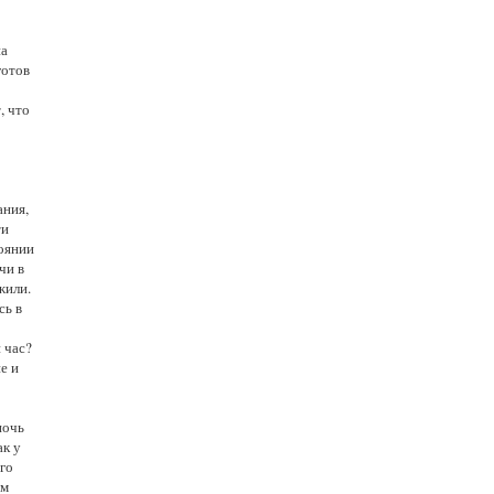
на
готов
, что
ания,
ти
тоянии
чи в
жили.
сь в
 час?
е и
ночь
ак у
его
ом