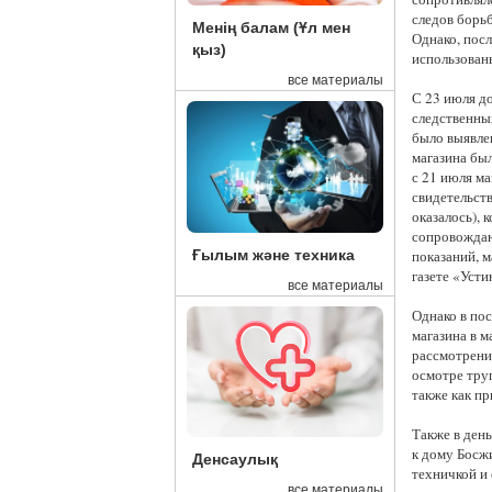
следов борьб
Менің балам (Ұл мен
Однако, пос
қыз)
использованы
все материалы
С 23 июля д
следственны
было выявле
магазина бы
с 21 июля ма
свидетельств
оказалось), 
сопровождаю
Ғылым және техника
показаний, 
газете «Усти
все материалы
Однако в по
магазина в м
рассмотрени
осмотре тру
также как п
Также в день
к дому Босж
Денсаулық
техничкой и
все материалы