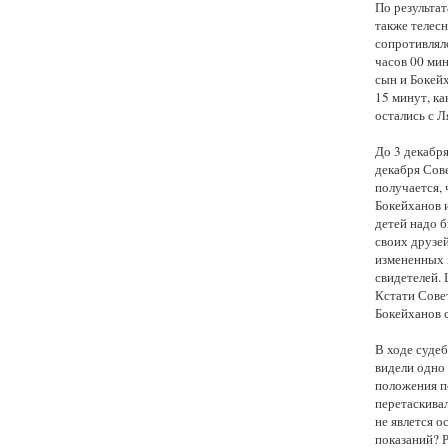
По результа
также телесн
сопротивлялс
часов 00 мин
сын и Бокей
15 минут, к
остались с Л
До 3 декабря
декабря Сов
получается, 
Бокейханов и
детей надо 
своих друзе
измененных п
свидетелей. 
Кстати Совет
Бокейханов с
В ходе суде
видели одно 
положения п
перетаскивал
не явлется 
показаний? 