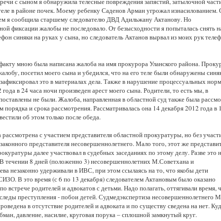
тречи с сыном я обнаружила телесные повреждения запястий, затылочной част
 теле в районе почек. Моему ребенку Саденов Арман угрожал изнасилованием. 
м я сообщила старшему следователю ДВД Адильжану Актанову. Но
ной фиксации жалобы не последовало. От безысходности я попыталась снять н
фон синяки на руках у сына, но следователь Актанов вырвал из моих рук теле
факту мною была написана жалоба на имя прокурора Уланского района. Проку
алобу, посетил моего сына и убедился, что на его теле были обнаружены синя
е зафиксировал это в материалах дела. Также в нарушение процессуальных норм
 года в 24 часа ночи произведен арест моего сына. Родители, то есть мы, в
поставлены не были. Жалоба, направленная в областной суд также была рассм
 порядка и срока рассмотрения. Рассматривалась она 14 декабря 2012 года в 
звестили об этом только после обеда.
 рассмотрена с участием представителя областной прокуратуры, но без участ
законного представителя несовершеннолетнего. Мало того, этот же представи
окуратуры далее участвовал в судебных заседаниях по этому делу. Разве это 
В течении 8 дней (положенно 3) несовершеннолетних М.Советхана и
ва незаконно удерживали в ИВС, при этом ссылаясь на то, что якобы дети
СИЗО. В это время (с 6 по 13 декабря) следователем Актановым было оказано
по встрече родителей и адвокатов с детьми. Надо полагать, оттягивали время,
 следы преступления - побои детей. Судмедэкспертиза несовершеннолетнего 
роведена в отсутствие родителей и адвоката и по существу сведена на нет. Ку
обман, давление, насилие, круговая порука – сплошной замкнутый круг.