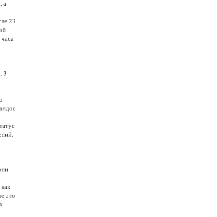
, а
сле 23
мой
 часа
. 3
а
Жандос
татус
ений.
они
 как
ве это
х