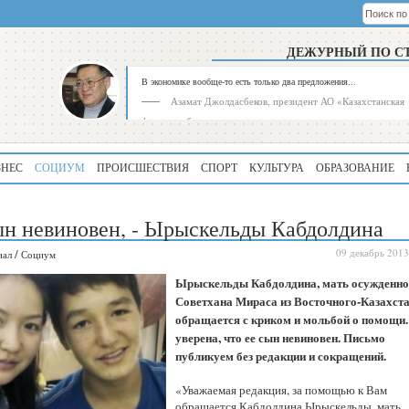
ДЕЖУРНЫЙ ПО С
В экономике вообще-то есть только два предложения...
Азамат Джолдасбеков, президент АО «Казахстанская
фондовая биржа»
ЗНЕС
СОЦИУМ
ПРОИСШЕСТВИЯ
СПОРТ
КУЛЬТУРА
ОБРАЗОВАНИЕ
н невиновен, - Ырыскельды Кабдолдина
/
09 декабрь 2013
иал
Социум
Ырыскельды Кабдолдина, мать осужденно
Рейтинг
Регион
Советхана Мираса из Восточного-Казахста
обращается с криком и мольбой о помощи.
339
Алматинская
область
уверена, что ее сын невиновен. Письмо
публикуем без редакции и сокращений.
195
Туркестанская
область
«Уважаемая редакция, за помощью к Вам
обращается Кабдолдина Ырыскельды, мать
180
Северо-