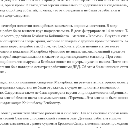
ы, брызг крови. Кстати, этой версии изначально придерживался и следователь
ледующий ход событий, показал, что эти результаты не были отработаны и
 в ходе следствия.
о сентября полсотни полицейских занимались опросом населения. В ходе
х работ было выявлен круг подозреваемых. В деле фигурировали 14 человек. 
но место, где убили Бекболата Койшибаева – магазин «Теремок». Внутри и сн
ли обнаружены следы крови, которые совпадали с группой крови погибшего. К
газин перестал работать. О том, что Бекболата убили именно в этом месте
овали и показания Манарбека (фамилию не знаем, так как показаний в деле не
который видел как мальчик с каким-то парнем подошел к магазину. При этом
щий остался снаружи, а Бекболат вошел во внутрь, и уже не вышел. После эти
магазин был повторно осмотрен работниками ДВД. Об этом была написана стать
нка».
следствии ни показания свидетеля Манарбека, ни результаты повторного осмот
атериалах следствия не были отражены, а судом не приняты к вниманию и
ю. Следствием также не была проверена версия о принадлежности найденных
па ключей белого цвета к замкам магазина «Теремок». Эти ключи не были опоз
ринадлежащие Койшибаеву Бекболату.
 обнаружения тела убитого работали и кинологи. Так вот сыскные собаки взял
игитовой Салтанат, проживающей в нашем селе. Девушка работала в школе
 сожительствовала с ранее судимым Ержаном Сапаргалиевым, также проходив