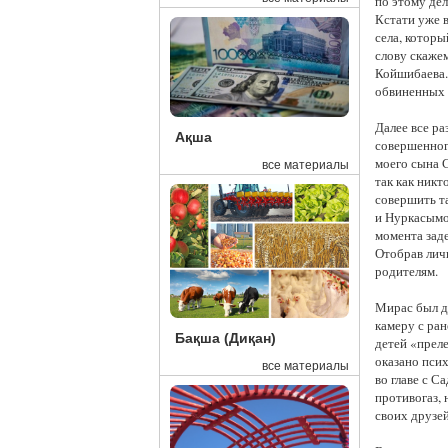
по этому дел
Кстати уже 
села, котор
слову скаже
Койшибаева. 
обвиненных 
Далее все ра
Ақша
совершенног
моего сына 
все материалы
так как никт
совершить т
и Нуркасымов
момента зад
Отобрав лич
родителям.
Мирас был д
камеру с ра
Бақша (Диқан)
детей «преле
оказано псих
все материалы
во главе с 
противогаз, 
своих друзе