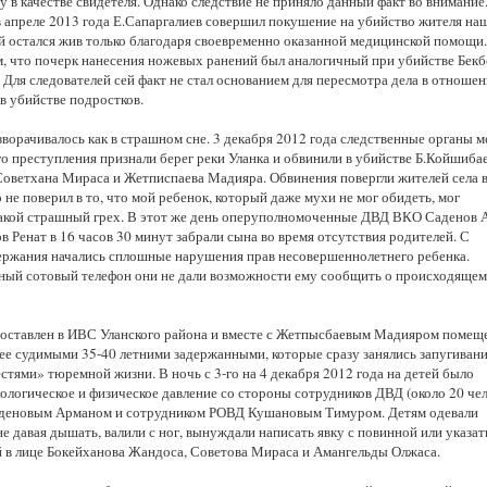
у в качестве свидетеля. Однако следствие не приняло данный факт во внимание
в апреле 2013 года Е.Сапаргалиев совершил покушение на убийство жителя на
ый остался жив только благодаря своевременно оказанной медицинской помощи.
м, что почерк нанесения ножевых ранений был аналогичный при убийстве Бекб
Для следователей сей факт не стал основанием для пересмотра дела в отноше
в убийстве подростков.
зворачивалось как в страшном сне. 3 декабря 2012 года следственные органы 
о преступления признали берег реки Уланка и обвинили в убийстве Б.Койшиба
Советхана Мираса и Жетписпаева Мадияра. Обвинения повергли жителей села в
о не поверил в то, что мой ребенок, который даже мухи не мог обидеть, мог
акой страшный грех. В этот же день оперуполномоченные ДВД ВКО Саденов 
 Ренат в 16 часов 30 минут забрали сына во время отсутствия родителей. С
ержания начались сплошные нарушения прав несовершеннолетнего ребенка.
ный сотовый телефон они не дали возможности ему сообщить о происходящем
оставлен в ИВС Уланского района и вместе с Жетпысбаевым Мадияром помеще
нее судимыми 35-40 летними задержанными, которые сразу занялись запугиван
стями» тюремной жизни. В ночь с 3-го на 4 декабря 2012 года на детей было
ологическое и физическое давление со стороны сотрудников ДВД (около 20 чел
Саденовым Арманом и сотрудником РОВД Кушановым Тимуром. Детям одевали
не давая дышать, валили с ног, вынуждали написать явку с повинной или указат
й в лице Бокейханова Жандоса, Советова Мираса и Амангельды Олжаса.