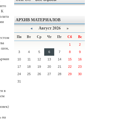
.
шего
 К
олата
АРХИВ МАТЕРИАЛОВ
нии
«
Август 2026 »
Пн
Вт
Ср
Чт
Пт
Сб
Вс
местом
ева
1
2
 шок,
3
4
5
6
7
8
9
Арман
10
11
12
13
14
15
16
17
18
19
20
21
22
23
24
25
26
27
28
29
30
31
н в
ием
овек)
ь на