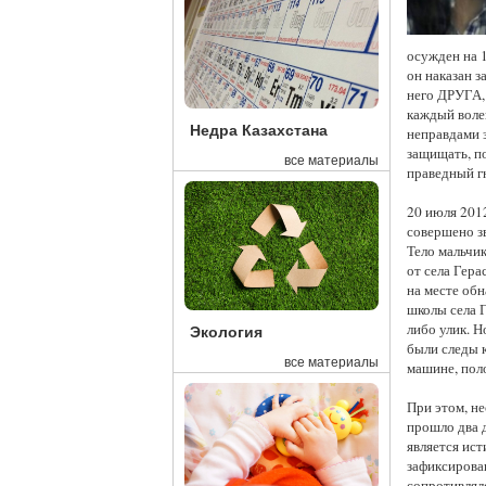
осужден на 
он наказан з
него ДРУГА, 
каждый волен
Недра Казахстана
неправдами з
защищать, п
все материалы
праведный г
20 июля 201
совершено з
Тело мальчик
от села Гер
на месте обн
школы села 
либо улик. Н
Экология
были следы к
все материалы
машине, поло
При этом, не
прошло два д
является ист
зафиксирова
сопротивлялс