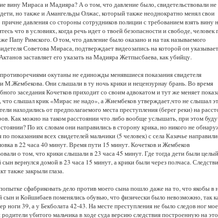
е вину Мираса и Мадияра? А о том, что давление было, свидетельствовали не
 дети, но также и Амангельды Олжас, который также неоднократно менял свои
 причне давления со стороны сотрудников полиции с требованием взять вину 
итесь что в условиях, когда речь идет о твоей безопасности и свободе, человек 
же Папу Римского. О том, что давление было оказано и на так называемого
видетеля Советова Мираса, подтверждает видеозапись на которой он указывает
Актанов заставляет его указать на Мадияра Жетпысбаева, как убийцу.
ротиворечиями окутаны не единожды менявшиеся показания свидетеля
и М.Жембекова. Они слышали в ту ночь крики и нецензурнау брань. Во время
бного заседания Кочетков приходит со своим адвокатом и тут же меняет показ
, что слышал крик «Мирас не надо», а Жиембеков утверждает,что не слышал э
тели находились от предполагаемого места преступления (берег реки) на расс
ров. Как можно на таком расстоянии что либо вообще услышать, при этом буду
стоянии? По их словам они направились в сторону крика, но никого не обнару
 по показаниям всех свидетелей мальчики (5 человек) с села Казачье направили
овка в 22 часа 40 минут. Время пути 15 минут. Кочетков и Жембеков
овали о том, что крики слышали в 23 часа 45 минут. Где тогда дети были целый
 сын вернулся домой в 23 часа 15 минут, а крики были через полчаса. Следстви
акт также закрыли глаза.
попытке сфабриковать дело против моего сына пошло даже на то, что якобы в 
й сын и Койшибаев поменялись обувью, что физически было невозможно, так к
р ноги 39, а у Бекболата 42-43. На месте преступления не было следов ног мо
 родители убитого мальчика в ходе суда версию следствия построенную на эт