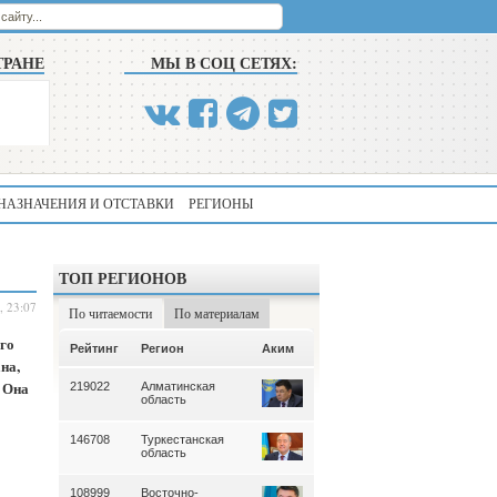
ТРАНЕ
МЫ В СОЦ СЕТЯХ:
НАЗНАЧЕНИЯ И ОТСТАВКИ
РЕГИОНЫ
ТОП РЕГИОНОВ
, 23:07
По читаемости
По материалам
го
Аким
Рейтинг
Регион
Аким
Рейтинг
Регион
на,
 Она
219022
Алматинская
339
Алматинская
область
область
146708
Туркестанская
195
Туркестанская
область
область
108999
Восточно-
180
Северо-