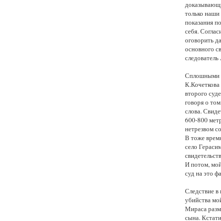
доказывающи
только наши
показания по
себя. Соглас
оговорить да
основного с
следователь 
Сплошными п
К.Кочеткова 
второго суде
говоря о том
слова. Свиде
600-800 мет
нетрезвом со
В тоже время
село Герасим
свидетельств
И потом, мой
суд на это ф
Следствие в 
убийства мо
Мираса разме
сына. Кстати