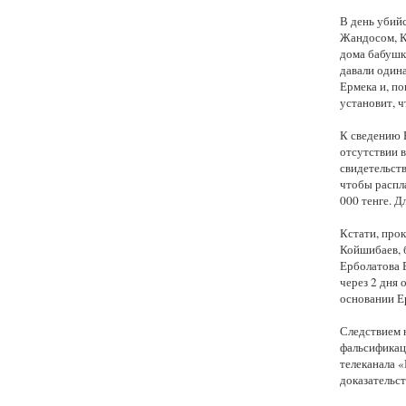
В день убий
Жандосом, К
дома бабушк
давали один
Ермека и, п
установит, ч
К сведению Е
отсутствии в
свидетельств
чтобы распл
000 тенге. Д
Кстати, прок
Койшибаев, 
Ерболатова 
через 2 дня 
основании Е
Следствием н
фальсификац
телеканала 
доказательст