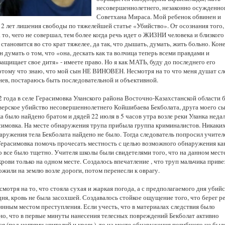
Казахстанская
несовершеннолетнего, незаконно осужденног
область
Советхана Мираса. Мой ребенок обвинен и
12 лет лишения свободы по тяжелейшей статье «Убийство». От осознания того,
а то, чего не совершал, тем более когда речь идет о ЖИЗНИ человека и близкого
становится во сто крат тяжелее, да так, что дышать, думать, жить больно. Кон
 думать о том, что «она, дескать как та волчица теперь всеми правдами и
ащищает свое дитя» - имеете право. Но я как МАТЬ, буду до последнего его
отому что знаю, что мой сын НЕ ВИНОВЕН. Несмотря на то что меня душат сл
нев, постараюсь быть последовательной и объективной.
2 года в селе Герасимовка Уланского района Восточно-Казахстанской области 
верское убийство несовершеннолетнего Койшибаева Бекболата, друга моего сы
а было найдено братом и дядей 22 июля в 5 часов утра возле реки Уланка неда
асимовка. На месте обнаружения трупа прибыла группа криминалистов. Никаких
аружения тела Бекболата найдено не было. Тогда следователь попросил учител
Герасимовка помочь прочесать местность с целью возможного обнаружения ка
о все было тщетно. Учителя школы были свидетелями того, что на данном мест
рови только на одном месте. Создалось впечатление , что труп мальчика приве
жили на землю возле дороги, потом перенесли к оврагу.
смотря на то, что стояла сухая и жаркая погода, а с предполагаемого дня убий
ня, кровь не была засохшей. Создавалось стойкое ощущение того, что берег р
инным местом преступления. Если учесть, что в материалах следствия было
но, что в первые минуты нанесения телесных повреждений Бекболат активно
я (под ногтями эпителий и кровь), то на месте обнаружения погибшего не был