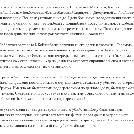
ства вечером мой сын находился вместе с Советовым Мирасом, Бокейхановым
ойшибаевым Бекболатом, Жетпысбаевым Мадияром и Дюсуповой Ляйлой воз
и последней. Все присутствовавшие до 3 декабря (момента задержания моего 
аковые показания о том, что Бекболату Койшибаеву поступил звонок от Ербола
опрощавшись с друзьями, он ушел на встречу с позвонившим. Позже следствие
то последним звонил на телефон убитого именно Е.Ерболатов.
рболатов заставлял Б.Койшибаева оплачивать его долги в магазине «Теремок» 
одительских прав возить его на машине отца в соседние села. Бекболат, как
овал Амангельды Олжас, в свою очередь, вымогал деньги у тех, кто был помла
атиться со «старшаками». В день убийства Бекболат спрашивал у своей матери
ля чего и кого, следствие так и не выяснило.
урором Уланского района в августе 2012 года в школу, где учился Бекболат
было направлено постановление о случаях вымогательства у убитого со сторо
Ермека. Именно он был первым подозреваемым по данному делу, был задержан
отпущен. Следователи, прокуратура и суд так и не объяснили, почему и на како
рболатов был исключен из списка подозреваемых?
е установлена точная дата, время и место убийства. Кому была выгодна
ия места преступления, хотя этот магазин фигурировал даже в видеосюжете
«Казақстан-Өскемен», как место предполагаемого преступления. Вещественных
в, указывающих на то, что мой сын убил Бекболата - нет.