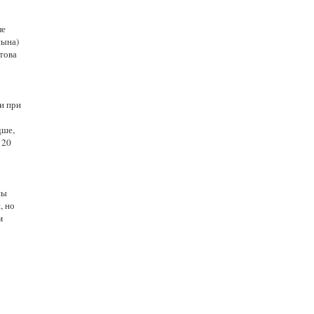
ле
сына)
това
и при
дше,
 20
ны
, но
м