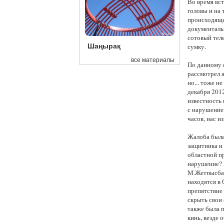
Во время вс
головы и на
происходяще
документаль
сотовый теле
Шаңырақ
сумку.
все материалы
По данному 
рассмотрел ж
но... тоже н
декабря 2012
известность 
с нарушением
часов, нас и
Жалоба была
защитника и 
областной пр
нарушение? 
М.Жетпысбае
находятся в 
препятствие 
скрыть свои
также была п
кинь, везде 