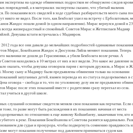
там экспертизы на одежде обвиненных подростков не обнаружено следов крови
ых повреждений, а в материалах экспертизы сказано, что убитый мальчик
я. По показаням всех свиделей в ходе судебных разбирательств моего сына по
ут никто не видел. После того, как Бекболат ушел на встречу с Ерболатовым, 
ханов Жандос пошли домой (в одном направлении). Мирас вернулся домой в 23
ак всегда жизнерадостный и спокойный. Советов Мирас и Жетписпаев Мадияр
яйлой. Девушка кстати встречалась с Мадияром.
 2012 года все они давали до мельчайших подробностей одинаковые показания
етов Мирас, Бокейханов Жандос и Дюсупова Ляйла меняют показания. Теперь
что мальчики не дошли до Герасимовки, а убили Бекболата возле речки. А
 Советов находились в 10 метрах от них и все видели. Это какое же давление н
было оказать, чтобы девушка оговорила парня с которым дружила, а Мирас и 
й. Моему сыну и Мадияру были предъявлены обвинения только на основании
оказаний запуганных детей, взамен перевода их из статуса подозреваемых в с
Цена оговора – свобода и то, что по уголовному делу им не предъявлено обвин
ов Мирас после этих показаний вместе с родителями сразу переехал из села.
тал учиться в другой школе.
бных слушаний основные свидетели меняли свои показания как перчатки. Если 
и тоже, то разве могут быть расхождения в их показаниях начиная от места
одозреваемых по отношению к еще живому Койшибаеву, заканчивая тем, кто и
 убитого к реке. Показания Бокейханова и Советова разнятся кардинально. Раз
основанием для судьи и прокурора, чтобы подвергнуть сомнению правдивость и
Разве могут показания полученные под давлением приниматься судом как