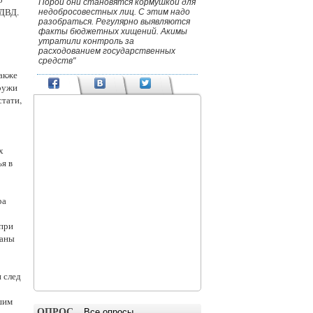
Порой они становятся кормушкой для
 ДВД.
недобросовестных лиц. С этим надо
разобраться. Регулярно выявляются
факты бюджетных хищений. Акимы
утратили контроль за
расходованием государственных
средств"
Также
аружи
стати,
х
я в
ра
 при
наны
и след
шим
ОПРОС
Все опросы