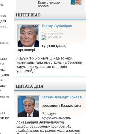
Казахстанская
Казахстанская
о -
область
область
ИНТЕРВЬЮ
 что
 для
ечно,
Тоқтар Әубәкіров
Просмотров 9 048 -
езы и
тұңғыш қазақ
ғарышкері
было
Жауынгер бір жыл ішінде әскери
техниканы ғана емес, қолына берілген
на.
қаруын да дұрыстап меңгеріп
леко
үлгермейді
 улик
ей
ких-
ЦИТАТА ДНЯ
е
зли на
Касым-Жомарт Токаев
президент Казахстана
ства
"Низкую
еки не
эффективность
показывает деятельность
стабилизационных фондов. Их
воздействие на рынок минимальное.
о