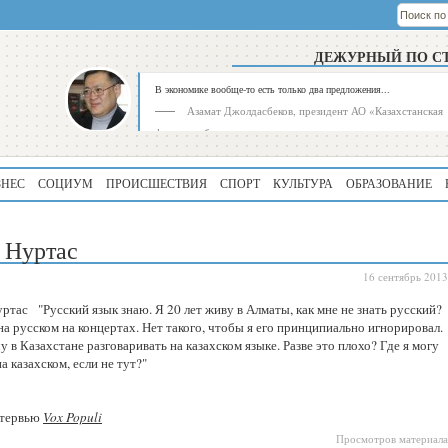
ДЕЖУРНЫЙ ПО С
В экономике вообще-то есть только два предложения...
Азамат Джолдасбеков, президент АО «Казахстанская
фондовая биржа»
ЗНЕС
СОЦИУМ
ПРОИСШЕСТВИЯ
СПОРТ
КУЛЬТУРА
ОБРАЗОВАНИЕ
 Нуртас
16 сентябрь 2013
"Русский язык знаю. Я 20 лет живу в Алматы, как мне не знать русский?
Рейтинг
Регион
а русском на концертах. Нет такого, чтобы я его принципиально игнорировал.
у в Казахстане разговаривать на казахском языке. Разве это плохо? Где я могу
339
Алматинская
а казахском, если не тут?"
область
195
Туркестанская
область
нтервью
Vox Populi
Просмотров материала
180
Северо-