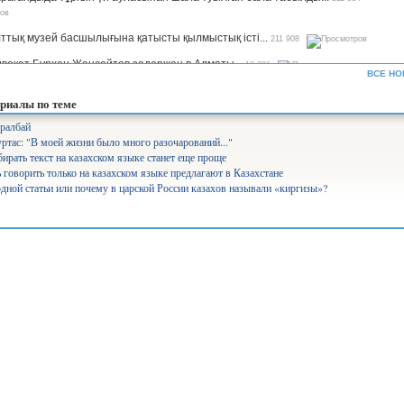
ттық музей басшылығына қатысты қылмыстық істі...
211 908
вокат Бурхан Жансейтов задержан в Алматы...
13 306
ВСЕ НО
ъемы производства сахара будут увеличены в семь раз —...
12 337
риалы по теме
рифы на комуслуги изменятся в Казахстане...
12 650
ралбай
ртас: "В моей жизни было много разочарований..."
нистр Аймағамбетов балалардың қауіпсіздігін қамтамасыз...
17 299
бирать текст на казахском языке станет еще проще
олайлы мектеп». Ұлттық жоба арқылы 582 мектеп бой көтереді...
17 374
 говорить только на казахском языке предлагают в Казахстане
дной статьи или почему в царской России казахов называли «киргизы»?
уперагенты»: серьезный человек Сека уже ждет вас на IVI...
25 561
лабақшаларды лицензиялауды күшейтеміз - министр...
10 744
айылов президенттің үкімет жұмысына қатысты сынына пікір...
7 824
щение средств через платформу АrtSport расследует антикор...
7 519
іміздің басым бөлігінде аптап ыстық болады – ауа райы...
6 394
о президентскую критику...
9 241
нистерство не запрещало показ мультфильма «Базз Лайтер» -...
17 628