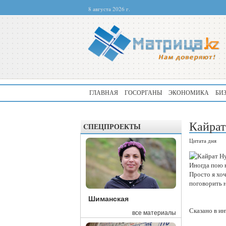
8 августа 2026 г.
ГЛАВНАЯ
ГОСОРГАНЫ
ЭКОНОМИКА
БИ
Кайрат
CПЕЦПРОЕКТЫ
Цитата дня
Иногда пою н
Просто я хоч
поговорить н
Шиманская
Сказано в и
все материалы