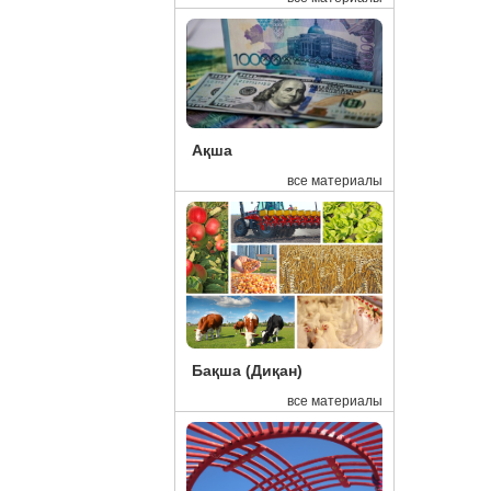
16:15
Эк
15:48
Де
15:45
Ел
15:41
Ка
Ақша
15:27
Бл
все материалы
15:00
Қа
14:18
10
13:41
Қа
13:15
Ал
13:14
Жа
13:04
Та
Бақша (Диқан)
13:02
В 
все материалы
12:59
Су
12:51
Ус