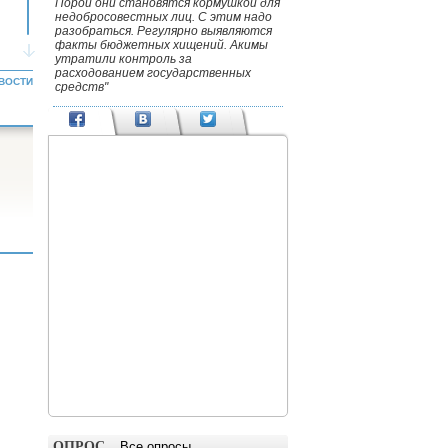
Порой они становятся кормушкой для
недобросовестных лиц. С этим надо
разобраться. Регулярно выявляются
факты бюджетных хищений. Акимы
утратили контроль за
расходованием государственных
ВОСТИ
средств"
ОПРОС
Все опросы