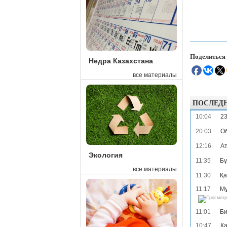
Поделиться
Недра Казахстана
все материалы
ПОСЛЕД
10:04
23
20:03
Об
12:16
Ат
Экология
11:35
Бұ
все материалы
11:30
Қа
11:17
Мұ
11:01
Би
10:47
Қа