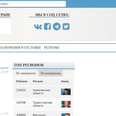
ТРАНЕ
МЫ В СОЦ СЕТЯХ:
НАЗНАЧЕНИЯ И ОТСТАВКИ
РЕГИОНЫ
ТОП РЕГИОНОВ
, 20:48
По читаемости
По материалам
Аким
Рейтинг
Регион
Аким
Рейтинг
Регион
219022
Алматинская
339
Алматинская
область
область
146708
Туркестанская
195
Туркестанская
область
область
: 3 179
108999
Восточно-
180
Северо-