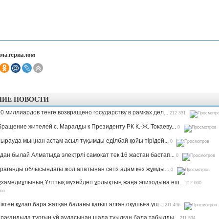
Казахстанская
область
 материалом
НИЕ НОВОСТИ
0 миллиардов тенге возвращено государству в рамках дел...
212 331
ращение жителей с. Маралды к Президенту РК К.-Ж. Токаеву...
0
ырауда мыңнан астам асыл тұқымды еділбай қойы тірідей...
0
дан былай Алматыда электрлі самокат тек 16 жастан бастап...
0
рағанды облысындағы жол апатынан сегіз адам көз жұмды...
0
хамедиұлының Ұлттық музейдегі ұрлықтың жаңа эпизодына еш...
212 000
іктен құлап бара жатқан баланы қағып алған оқушыға үш...
211 496
рағандыда тұрғын үй ауласынан шала туылған бала табылды...
211 534