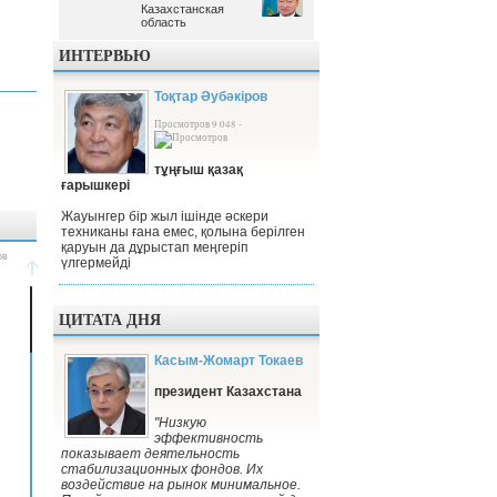
Казахстанская
Казахстанская
область
область
ИНТЕРВЬЮ
Тоқтар Әубәкіров
Просмотров 9 048 -
тұңғыш қазақ
ғарышкері
Жауынгер бір жыл ішінде әскери
техниканы ғана емес, қолына берілген
қаруын да дұрыстап меңгеріп
үлгермейді
ЦИТАТА ДНЯ
Касым-Жомарт Токаев
президент Казахстана
"Низкую
эффективность
показывает деятельность
стабилизационных фондов. Их
воздействие на рынок минимальное.