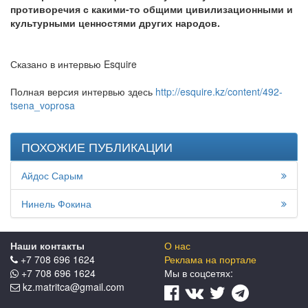
противоречия с какими-то общими цивилизационными и
культурными ценностями других народов.
Сказано в интервью Esquire
Полная версия интервью здесь
http://esquire.kz/content/492-
tsena_voprosa
ПОХОЖИЕ ПУБЛИКАЦИИ
Айдос Сарым
Нинель Фокина
Наши контакты
О нас
+7 708 696 1624
Реклама на портале
+7 708 696 1624
Мы в соцcетях:
kz.matritca@gmail.com