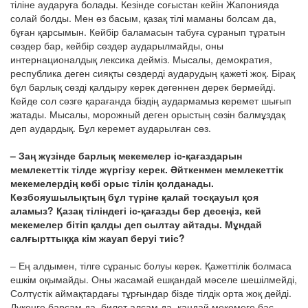
тіліне аударуға болады. Кезінде соғыстан кейін Жапонияда
солай болды. Мен өз басым, қазақ тілі маманы болсам да,
бұған қарсымын. Кейбір баламасын табуға сұранып тұратын
сөздер бар, кейбір сөздер аударылмайды, оны
интернационалдық лексика дейміз. Мысалы, демократия,
республика деген сияқты сөздерді аударудың қажеті жоқ. Бірақ
бұл барлық сөзді қалдыру керек дегеннен дерек бермейді.
Кейде сол сөзге қарағанда біздің аудармамыз керемет шығып
жатады. Мысалы, морожный деген орыстың сөзін балмұздақ
деп аудардық. Бұл керемет аударылған сөз.
– Заң жүзінде барлық мекемелер іс-қағаздарын
мемлекеттік тілде жүргізу керек. Әйткенмен мемлекеттік
мекемелердің көбі орыс тілін қолданады.
Көзбояушылықтың бұл түріне қалай тосқауыл қоя
аламыз? Қазақ тіліндегі іс-қағазды бер десеңіз, кей
мекемелер бітіп қалды деп сылтау айтады. Мұндай
салғырттыққа кім жауап беруі тиіс?
– Ең алдымен, тілге сұраныс болуы керек. Қажеттілік болмаса
ешкім оқымайды. Оны жасамай ешқандай мәселе шешілмейді,
Солтүстік аймақтардағы тұрғындар бізде тілдік орта жоқ дейді.
Дүкенге барсам да, билет алсам да, қандай мекемеге бас