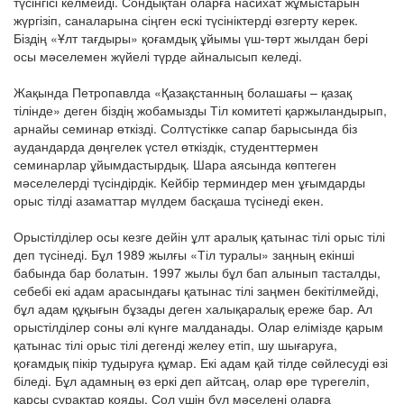
түсінгісі келмейді. Сондықтан оларға насихат жұмыстарын
жүргізіп, саналарына сіңген ескі түсініктерді өзгерту керек.
Біздің «Ұлт тағдыры» қоғамдық ұйымы үш-төрт жылдан бері
осы мәселемен жүйелі түрде айналысып келеді.
Жақында Петропавлда «Қазақстанның болашағы – қазақ
тілінде» деген біздің жобамызды Тіл комитеті қаржыландырып,
арнайы семинар өткізді. Солтүстікке сапар барысында біз
аудандарда дөңгелек үстел өткіздік, студенттермен
семинарлар ұйымдастырдық. Шара аясында көптеген
мәселелерді түсіндірдік. Кейбір терминдер мен ұғымдарды
орыс тілді азаматтар мүлдем басқаша түсінеді екен.
Орыстілділер осы кезге дейін ұлт аралық қатынас тілі орыс тілі
деп түсінеді. Бұл 1989 жылғы «Тіл туралы» заңның екінші
бабында бар болатын. 1997 жылы бұл бап алынып тасталды,
себебі екі адам арасындағы қатынас тілі заңмен бекітілмейді,
бұл адам құқығын бұзады деген халықаралық ереже бар. Ал
орыстілділер соны әлі күнге малданады. Олар елімізде қарым
қатынас тілі орыс тілі дегенді желеу етіп, шу шығаруға,
қоғамдық пікір тудыруға құмар. Екі адам қай тілде сөйлесуді өзі
біледі. Бұл адамның өз еркі деп айтсаң, олар өре түрегеліп,
қарсы сұрақтар қояды. Сол үшін бұл мәселені оларға