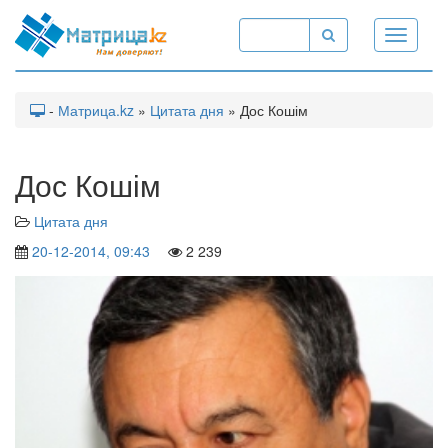
Toggle
navigati
-
Матрица.kz
»
Цитата дня
» Дос Кошім
Дос Кошім
Цитата дня
20-12-2014, 09:43
2 239