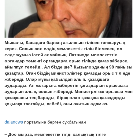
Мысалы, Канадаға барсаң ағылшын тілінен тапсыруың
керек. Сосын сол елдің мемлекеттік тілін білмесең, ол
елде жұмыс істей алмайсың. Латвияда мемлекеттік
органдар төменгі органдарға орыс тілінде қағаз жіберсе,
айыппұл төлейді. Ал бізде ше? Қызылорданың 98 пайызы
қазақтар. Оған біздің министрліктер қағазды орыс тілінде
жібереді. Олар мұны қабылдап алып, қазақшаға
аударады. Ал жоғарыға жіберетін қағаздарын орысшаға
аударып алып, сосын жібереді. Министрлікке орысша мен
қазақшасы тең барады, бірақ олар қазақша қағаздарды
қоқысқа тастайды, себебі, оны оқитын адам аз.
dalanews
порталына берген сұхбатынан
– Дос мырза, мемлекеттік тілді халықтық тілге