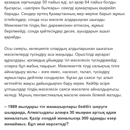
қазақша оқитындар 30 пайыз еді, ал қазір 64 пайыз болды.
Қысқасы, «шегірен былғары» секілді аумақтарың кішірейіп
барады. Сендер ертең Қазақстанның жер-жеріне барып жұмыс
істейсіңдер, сонда осы мәселе алдарыңнан шығады.
Мемлекеттік тілдің бес дәрежесінен өтпесең, жұмыс
берілмейді, сонда қайтесіңдер десек, ауыздарын ашып
қарайды.
Осы сияқты, келешекте олардың алдыларынан шығатын
мәселелерді түсіндіру аса маңызды. Орыстілді ақпарат
құралдары, қоғамдық ұйымдар тіл мәселесін түсіндірмейді,
оларға бұл жабық тақырып. Мемлекеттік тілді халықтық тілге
айналдыру жолы – өзге емес, насихат, талап, түсіндіру
жұмыстары дейтінім сондықтан. Бұған да саяси түс алып
кетпейтін жақсы дайындықпен бару керек. Кейбір әсіре
ұлтшылдар тілдің мәселесін саяси мәселеге айналдырғысы
келеді. Мұның лингвистикалық мәселе екенін білмей жатады.
– 1989 жылдары тіл жанашырлары бейбіт шеруге
шыққанда, Алматыдағы алаңға 30 мыңнан артық адам
жиналатын. Қазір сондай жиналысқа 300 адамды әзер
жинаймыз. Бұл нені көрсетеді?