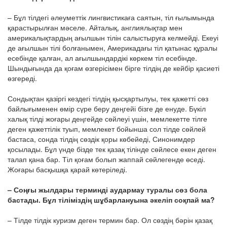
– Бұл тілдегі әлеуметтік лингвистикаға саятын, тіл ғылымында
қарастырылған мәселе. Айталық, англиялықтар мен
америкалықтардың ағылшын тілін салыстыруға келмейді. Екеуі
де ағылшын тілі болғанымен, Америкадағы тіл қатынас құралы
есебінде қалған, ал ағылшындардікі көркем тіл есебінде.
Шындығында да қоғам өзгерісімен бірге тілдің де кейбір қасиеті
өзгереді.
Сондықтан қазіргі кездегі тілдің қысқартылуы, тек қажетті сөз
байлығыменен өмір сүре беру деңгейі бізге де енуде. Бүкіл
халық тілді жоғары деңгейде сөйлеуі үшін, мемлекетте тілге
деген қажеттілік туып, мемлекет бойынша сол тілде сөйлей
бастаса, сонда тілдің сөздік қоры көбейеді, Синонимдер
қосылады. Бұл үнде бізде тек қазақ тілінде сөйлесе екен деген
талап қана бар. Тіл қоғам болып жаппай сөйлегенде өседі.
Жоғары басқышқа қарай көтеріледі.
– Соңғы жылдары терминді аудармау туралы сөз бола
бастады. Бұл тіліміздің шұбарлануына әкеліп соқпай ма?
– Тілде тілдік куризм деген термин бар. Ол сөздің бәрін қазақ