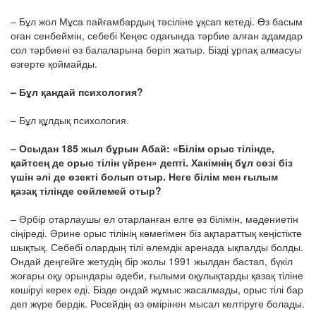
– Бұл жол Мұса пайғамбардың тәсіліне ұқсап кетеді. Өз басым
оған сенбеймін, себебі Кеңес одағында тәрбие алған адамдар
сол тәрбиені өз балаларына беріп жатыр. Бізді ұрпақ алмасуы
өзгерте қоймайды.
– Бұл қандай психология?
– Бұл құлдық психология.
– Осыдан 185 жыл бұрын Абай: «Білім орыс тілінде,
қайтсең де орыс тілін үйрен» депті. Хакімнің бұл сөзі біз
үшін әлі де өзекті болып отыр. Неге білім мен ғылым
қазақ тілінде сөйлемей отыр?
– Әрбір отарлаушы ел отарланған елге өз білімін, мәдениетін
сіңіреді. Әрине орыс тілінің көмегімен біз ақпараттық кеңістікте
шықтық. Себебі олардың тілі әлемдік аренада ықпалды болды.
Ондай деңгейге жетудің бір жолы 1991 жылдан бастап, бүкіл
жоғары оқу орындары әдеби, ғылыми оқулықтарды қазақ тіліне
көшіруі керек еді. Бізде ондай жұмыс жасалмады, орыс тілі бар
деп жүре бердік. Ресейдің өз өмірінен мысал келтіруге болады.