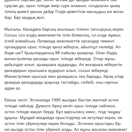
сұқсам да, орыс тілінде өмір сүре аламын, сондықтан қазақ
тілінің қажеті қанша дейді.Тілдік қажеттілік жасаудың екі жолы
бар. Бірі заңдық жол.
Мысалы, Канадаға барсаң ағылшын тілінен тапсыруың керек.
Сосын сол елдің мемлекеттік тілін білмесең, ол елде жұмыс
істей алмайсың. Латвияда мемлекеттік органдар төменгі
органдарға орыс тілінде қағаз жіберсе, айыппұл төлейді. Ал
бізде ше? Қызылорданың 98 пайызы қазақтар. Оған біздің
министрліктер қағазды орыс тілінде жібереді. Олар мұны
қабылдап алып, қазақшаға аударады. Ал жоғарыға жіберетін
қағаздарын орысшаға аударып алып, сосын жібереді.
Министрлікке орысша мен қазақшасы тең барады, бірақ олар
қазақша қағаздарды қоқысқа тастайды, себебі, оны оқитын
адам аз.
Екінші тәсіл: Эстонияда 1990 жылдан бастап жаппай эстон
тілінде сөйледі. Дүкенге біреу келіп орыс тілінде сөйлесе,
эстон тілінде жауап берді. Бұл қарсыласу емес, тілді таңдау
құқығы. Мұндай жағдайда орыстілділер не кетулері керек, не
эстон тілін үйренулері керек болады. Эстония орыстары бір-
екі жылда эстон тілін үйреніп алды. Ал мұны жасаған мемлекет