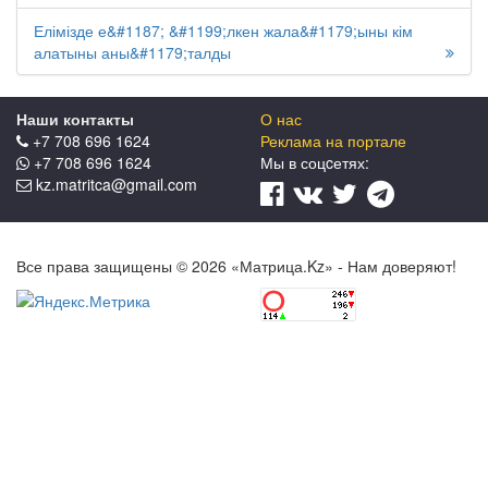
Елімізде е&#1187; &#1199;лкен жала&#1179;ыны кім
алатыны аны&#1179;талды
Наши контакты
О нас
+7 708 696 1624
Реклама на портале
+7 708 696 1624
Мы в соцcетях:
kz.matritca@gmail.com
Все права защищены © 2026 «Матрица.Kz» - Нам доверяют!