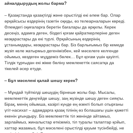
айналдырудың жолы барма?
– Қазақстанда қазақтілді және орыстілді екі әлем бар. Олар
әрқайсысы өздерінің газетін оқиды, өз телеарналарын көреді.
Әлемдегі оқиғаларға беретін бағалары да әрқилы. Керек
десеңіз, адамға деген, біздегі қоғам қайраткерлеріне деген
көзқарастары да екі түрлі. Әрқайсының өздерінің
ұстанымдары, көзқарастары бар. Біз барлығымыз бір кемеде
жүзіп келе жатырмыз дегенімізбен, кей мәселеге келгенде
ойымыз, көздеген мүддеміз бөлек… Бұл қоғам үшін қауіпті.
Тілдік тұрғыдан екі жікке бөліну мемлекеттік саясатқа да
тікелей әсер етуде.
– Бұл мәселені қалай шешу керек?
– Мұндай түйткілді шешудің бірнеше жолы бар. Мысалы,
мемлекеттік деңгейде шешу, заң жүзінде шешу деген сияқты.
Бірақ, менің ойымша, казіргі күнде ең өзекті болып отырғаны
үгіт-насихат – адамдарға қазақ тілінің өз болашағы үшін қажетті
екенін ұғындыру. Біз мемлекеттік тіл жөнінде айтамыз,
зарлаймыз, жиналыстар өткіземіз, тіл туралы талаптар қойып,
хаттар жазамыз, бұл мәселені орыстілді қауым түсінбейді, не