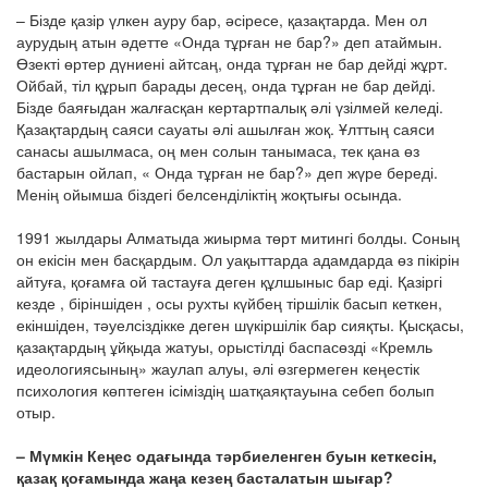
– Бізде қазір үлкен ауру бар, әсіресе, қазақтарда. Мен ол
аурудың атын әдетте «Онда тұрған не бар?» деп атаймын.
Өзекті өртер дүниені айтсаң, онда тұрған не бар дейді жұрт.
Ойбай, тіл құрып барады десең, онда тұрған не бар дейді.
Бізде баяғыдан жалғасқан кертартпалық әлі үзілмей келеді.
Қазақтардың саяси сауаты әлі ашылған жоқ. Ұлттың саяси
санасы ашылмаса, оң мен солын танымаса, тек қана өз
бастарын ойлап, « Онда тұрған не бар?» деп жүре береді.
Менің ойымша біздегі белсенділіктің жоқтығы осында.
1991 жылдары Алматыда жиырма төрт митингі болды. Соның
он екісін мен басқардым. Ол уақыттарда адамдарда өз пікірін
айтуға, қоғамға ой тастауға деген құлшыныс бар еді. Қазіргі
кезде , біріншіден , осы рухты күйбең тіршілік басып кеткен,
екіншіден, тәуелсіздікке деген шүкіршілік бар сияқты. Қысқасы,
қазақтардың ұйқыда жатуы, орыстілді баспасөзді «Кремль
идеологиясының» жаулап алуы, әлі өзгермеген кеңестік
психология көптеген ісіміздің шатқаяқтауына себеп болып
отыр.
– Мүмкін Кеңес одағында тәрбиеленген буын кеткесін,
қазақ қоғамында жаңа кезең басталатын шығар?