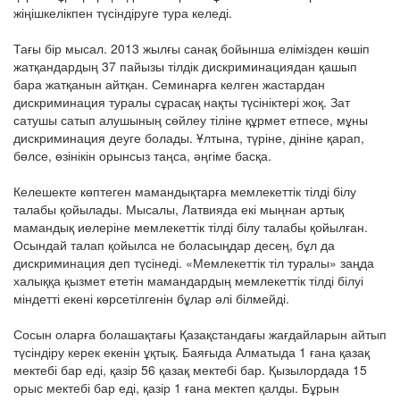
жіңішкелікпен түсіндіруге тура келеді.
Тағы бір мысал. 2013 жылғы санақ бойынша елімізден көшіп
жатқандардың 37 пайызы тілдік дискриминациядан қашып
бара жатқанын айтқан. Семинарға келген жастардан
дискриминация туралы сұрасақ нақты түсініктері жоқ. Зат
сатушы сатып алушының сөйлеу тіліне құрмет етпесе, мұны
дискриминация деуге болады. Ұлтына, түріне, дініне қарап,
бөлсе, өзінікін орынсыз таңса, әңгіме басқа.
Келешекте көптеген мамандықтарға мемлекеттік тілді білу
талабы қойылады. Мысалы, Латвияда екі мыңнан артық
мамандық иелеріне мемлекеттік тілді білу талабы қойылған.
Осындай талап қойылса не боласыңдар десең, бұл да
дискриминация деп түсінеді. «Мемлекеттік тіл туралы» заңда
халыққа қызмет ететін мамандардың мемлекеттік тілді білуі
міндетті екені көрсетілгенін бұлар әлі білмейді.
Сосын оларға болашақтағы Қазақстандағы жағдайларын айтып
түсіндіру керек екенін ұқтық. Баяғыда Алматыда 1 ғана қазақ
мектебі бар еді, қазір 56 қазақ мектебі бар. Қызылордада 15
орыс мектебі бар еді, қазір 1 ғана мектеп қалды. Бұрын