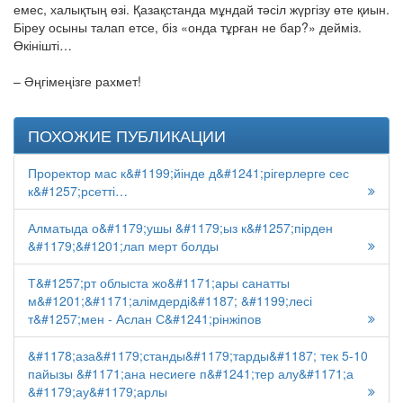
емес, халықтың өзі. Қазақстанда мұндай тәсіл жүргізу өте қиын.
Біреу осыны талап етсе, біз «онда тұрған не бар?» дейміз.
Өкінішті…
– Әңгімеңізге рахмет!
ПОХОЖИЕ ПУБЛИКАЦИИ
Проректор мас к&#1199;йінде д&#1241;рігерлерге сес
к&#1257;рсетті…
Алматыда о&#1179;ушы &#1179;ыз к&#1257;пірден
&#1179;&#1201;лап мерт болды
Т&#1257;рт облыста жо&#1171;ары санатты
м&#1201;&#1171;алімдерді&#1187; &#1199;лесі
т&#1257;мен - Аслан С&#1241;рінжіпов
&#1178;аза&#1179;станды&#1179;тарды&#1187; тек 5-10
пайызы &#1171;ана несиеге п&#1241;тер алу&#1171;а
&#1179;ау&#1179;арлы