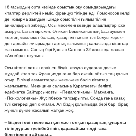
18 ғасырдың орта кезінде орыстың оқу орындарындағы
кітаптар дерліктей неміс, француз тілінде еді. Ломоносов келді
де, жиырма жылдың ішінде орыс тілін ғылым тіліне
айналдырып жіберді. Осы мәселені кезінде алаштықтар іске
асыруға батыл кіріскен. Әлихан Бөкейхановтың бастауымен
«ертең мемлекет болсақ, қазақ тілі ғылым тілі болуы керек»
деп арнайы жиырмадан артық ғылымның саласында кітаптар
жазғызыпты. Соның бірі Қаныш Сәтпаев 22 жасында жазған
«Алгебра» оқулығы.
Осы кітапті латын әрпінен біздін жазуға аударған досым
мұндай кітап тек Францияда ғана бар екенін айтып таң қалып
отыр. Білімді азаматтарды жеке-жеке бөліп кітаптар
жазғызыпты. Медицина саласына Қаратаевты бөліпті,
әдебиетке Байтұрсыновты, «Педагогиканы» Мағжанға,
«Психологияны» Жүсіпбекке тапсырыпты. Сонда ғана қазақ
тілі көгереді деп ойлаған. Ал біздің қолымызда бәрі бар, бірақ
жүйелі дүние жасалып жатқан жоқ.
– Біздегі өсіп келе жатқан жас толқын қазақтың құнарлы
тілін дұрыс түсінбейтінін, қарапайым тілді ғана
білетіндерін айтады…