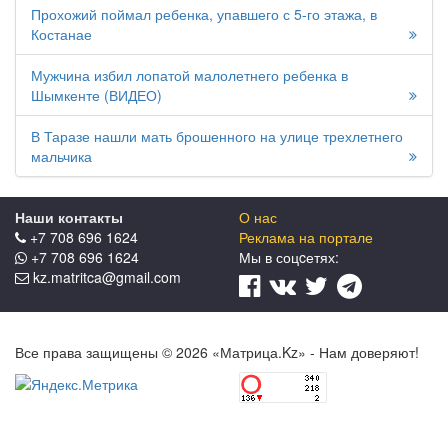
Прохожий поймал ребенка, упавшего с 5-го этажа, в
Костанае
Мужчина избил лопатой малолетнего ребенка в
Шымкенте (ВИДЕО)
В Таразе нашли мать брошенного на улице трехлетнего
мальчика
Наши контакты
О нас
+7 708 696 1624
Реклама на портале
+7 708 696 1624
Мы в соцcетях:
kz.matritca@gmail.com
Все права защищены © 2026 «Матрица.Kz» - Нам доверяют!