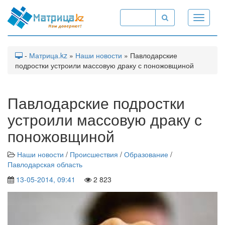
Toggle
navigati
-
Матрица.kz
»
Наши новости
» Павлодарские
подростки устроили массовую драку с поножовщиной
Павлодарские подростки
устроили массовую драку с
поножовщиной
Наши новости
/
Происшествия
/
Образование
/
Павлодарская область
13-05-2014, 09:41
2 823