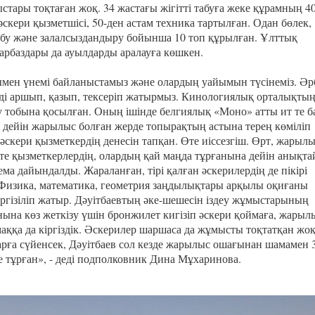
стары тоқтаған жоқ. 34 жастағы жігітті табуға жеке құрамның 4
әскери қызметшісі, 50-ден астам техника тартылған. Одан бөлек,
бу және залалсыздандыру бойынша 10 топ құрылған. Ұлттық
арбаздары да ауылдарды аралауға көшкен.
мен үнемі байланыстамыз және олардың уайымын түсінеміз. Әр
ді аршып, қазып, тексеріп жатырмыз. Кинологиялық орталықтың
еу тобына қосылған. Оның ішінде белгиялық «Моно» атты ит те б
 дейін жарылыс болған жерде топырақтың астына терең көміліп
 әскери қызметкердің денесін тапқан. Өте иіссезгіш. Өрт, жарыл
тте қызметкерлердің, олардың қай маңда тұрғанына дейін анықт
ма дайындалды. Жараланған, тірі қалған әскерилердің де пікірі
. Физика, математика, геометрия заңдылықтары арқылы оқиғаны
үргізіліп жатыр. Дәуітбаевтың әке-шешесін іздеу жұмыстарының
нына көз жеткізу үшін бронжилет кигізіп әскери қоймаға, жарыл
маққа да кіргіздік. Әскерилер шаршаса да жұмысты тоқтатқан жоқ
рға сүйенсек, Дәуітбаев сол кезде жарылыс ошағынан шамамен 
е тұрған», - деді подполковник Дина Мұхаринова.