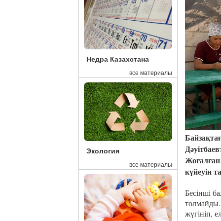
Недра Казахстана
все материалы
Байзақтағ
Дәуітбаев
Экология
Жоғалған 
все материалы
күйеуін т
Бесінші б
толмайды.
жүгініп, 