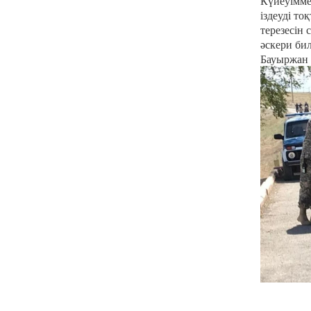
Күйеуіммен
іздеуді то
терезесін
әскери бил
Бауыржан 