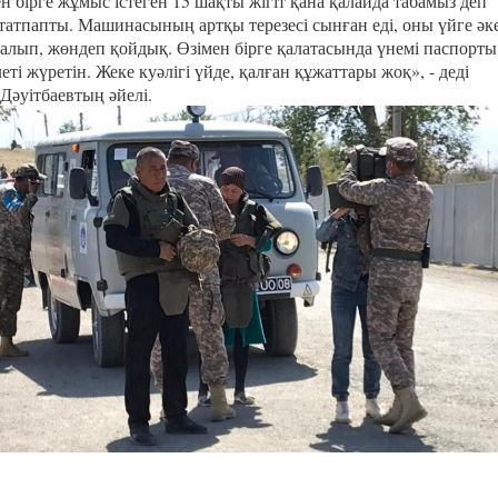
 бірге жұмыс істеген 15 шақты жігіт қана қалайда табамыз деп
қтатпапты. Машинасының артқы терезесі сынған еді, оны үйге әке
 салып, жөндеп қойдық. Өзімен бірге қалатасында үнемі паспорты
еті жүретін. Жеке куәлігі үйде, қалған құжаттары жоқ», - деді
Дәуітбаевтың әйелі.