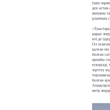
іздеу жұмы
ден астам 
минаны та
ұланның с
«Туыстары
қарыс жер
иті де ізд
Ол осыған
қалған екі
болған сә
арнайы схе
ескерілді
зерттеу ж
тоқтамаға
болған ау
Анықтаула
метр жерд