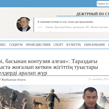
ДЕЖУРНЫЙ ПО С
В экономике вообще-то есть только два предложения...
Азамат Джолдасбеков, президент АО «Казахстанская
фондовая биржа»
ЗНЕС
СОЦИУМ
ПРОИСШЕСТВИЯ
СПОРТ
КУЛЬТУРА
ОБРАЗОВАНИЕ
рі, басынан контузия алған»: Тараздағы
ста жоғалып кеткен жігіттің туыстары
елдерді аралап жүр
Рейтинг
Регион
/
10 сентябрь 2021
Жамбылская область
339
Алматинская
область
195
Туркестанская
область
180
Северо-