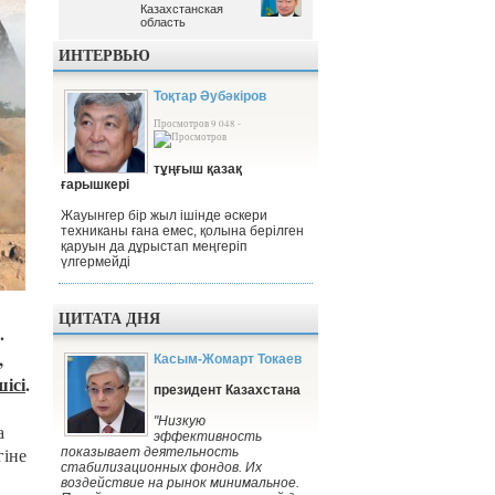
Казахстанская
Казахстанская
область
область
ИНТЕРВЬЮ
Тоқтар Әубәкіров
Просмотров 9 048 -
тұңғыш қазақ
ғарышкері
Жауынгер бір жыл ішінде әскери
техниканы ғана емес, қолына берілген
қаруын да дұрыстап меңгеріп
үлгермейді
ЦИТАТА ДНЯ
.
,
Касым-Жомарт Токаев
шісі
.
президент Казахстана
"Низкую
а
эффективность
гіне
показывает деятельность
стабилизационных фондов. Их
воздействие на рынок минимальное.