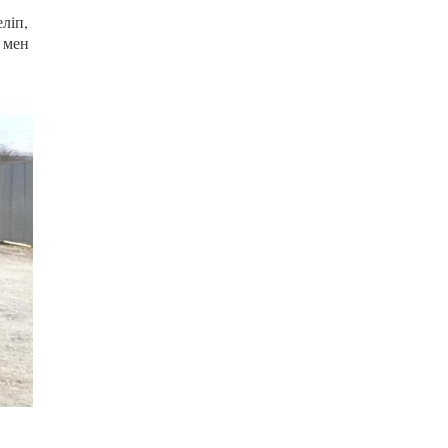
ліп,
 мен