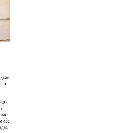
ыққан
мың
300
р.
алып
ы аса
ады.