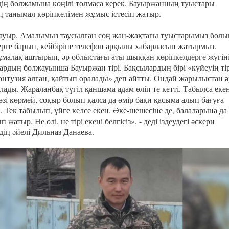
дің болжамына көңілі толмаса керек, Бауыржанның туыстары
 танымал көріпкелімен жұмыс істесіп жатыр.
е ауыр. Амалымыз таусылған соң жан-жақтағы туыстарымыз болы
ерге барып, кейбіріне телефон арқылы хабарласып жатырмыз.
ұмалақ аштырып, әр облыстағы аты шыққан көріпкелдерге жүгін
ардың болжауынша Бауыржан тірі. Бақсылардың бірі «күйеуің тір
онтузия алған, қайтып оралады» деп айтты. Ондай жарылыстан 
лады. Жараланбақ түгіл қаншама адам өліп те кетті. Табылса екен
көзі көрмей, соқыр болып қалса да өмір бақи қасыма алып бағуға
 Тек табылып, үйге келсе екен. Әке-шешесіне де, балаларына да
 жатыр. Не өлі, не тірі екені белгісіз», - деді іздеудегі әскери
дің әйелі Дильназ Данаева.