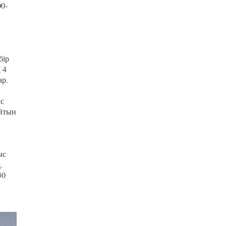
00-
бір
 4
ар.
ыс
айтын
ыс
.
30