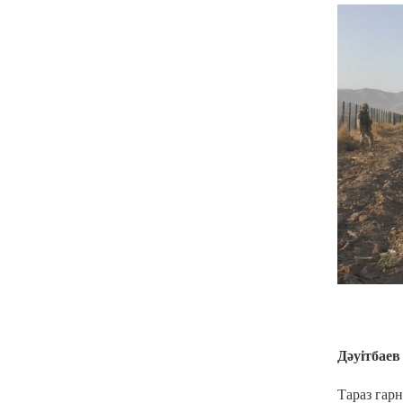
Дәуітбае
Тараз гар