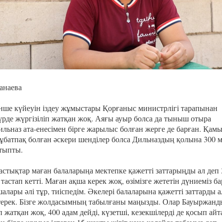
анаева
нше күйеуін іздеу жұмыстары Қорғаныс министрлігі тарапынан
түрде жүргізіліп жатқан жоқ. Аяғы ауыр болса да тыныш отыра
ильназ ата-енесімен бірге жарылыс болған жерге де барған. Қам
ұбатпақ болған әскери шенділер болса Дильназдың қолына 300 
атыпты.
астықтар маған балаларыңа мектепке қажетті заттарыңды ал деп 
тастап кетті. Маған ақша керек жоқ, өзімізге жететін дүниеміз ба
алары әлі тұр, тиіспедім. Әкелері балаларына қажетті заттарды 
терек. Бізге жолдасымның табылғаны маңызды. Олар Бауыржанд
п жатқан жоқ, 400 адам дейді, күзетші, кезекшілерді де қосып айт