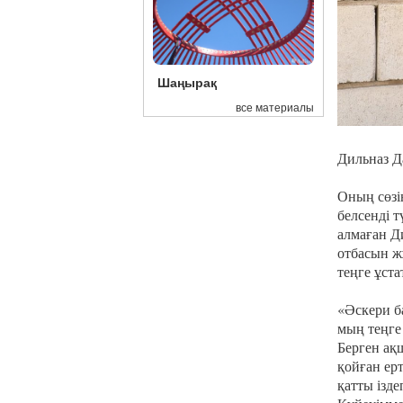
Шаңырақ
все материалы
Дильназ Д
Оның сөзі
белсенді 
алмаған Д
отбасын ж
теңге ұст
«Әскери б
мың теңге 
Берген ақш
қойған ер
қатты ізде