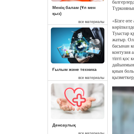
балгерлер
Түркияның
Менің балам (Ұл мен
қыз)
«Бізге өт
все материалы
көріпкелд
Туыстар қ
жатыр. Ол
басынан к
контузия а
тіпті қос 
дайынмын.
Ғылым және техника
қиын болып
қызметкер
все материалы
Денсаулық
все материалы