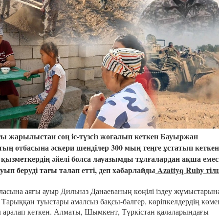
Казахстанская
область
ы жарылыстан соң іс-түзсіз жоғалып кеткен Бауыржан
тың отбасына әскери шенділер 300 мың теңге ұстатып кеткен
қызметкердің әйелі болса лауазымды тұлғалардан ақша емес
ауып беруді тағы талап етті, деп хабарлайды
Azattyq Ruhy тіл
аласына аяғы ауыр Дильназ Данаеваның көңілі іздеу жұмыстарын
 Тарыққан туыстары амалсыз бақсы-балгер, көріпкелдердің көме
ел аралап кеткен. Алматы, Шымкент, Түркістан қалаларындағы