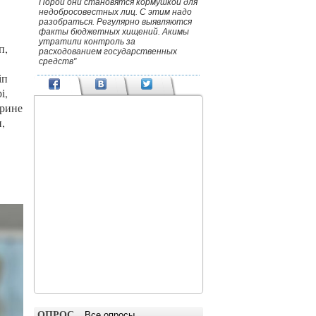
Порой они становятся кормушкой для
недобросовестных лиц. С этим надо
разобраться. Регулярно выявляются
факты бюджетных хищений. Акимы
утратили контроль за
п,
расходованием государственных
средств"
іп
і,
әрине
,
ОПРОС
Все опросы