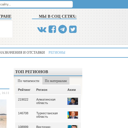
ТРАНЕ
МЫ В СОЦ СЕТЯХ:
НАЗНАЧЕНИЯ И ОТСТАВКИ
РЕГИОНЫ
ТОП РЕГИОНОВ
По читаемости
По материалам
Аким
Рейтинг
Регион
Аким
Рейтинг
Регион
, 16:11
219022
Алматинская
339
Алматинская
область
область
146708
Туркестанская
195
Туркестанская
область
область
108999
Восточно-
180
Северо-