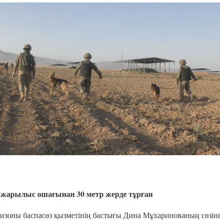
в жарылыс ошағынан 30 метр жерде тұрған
низоны баспасөз қызметінің бастығы Дина Мұхаринованың сөзін