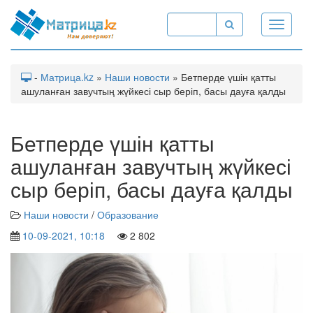
Toggle
navigati
-
Матрица.kz
»
Наши новости
» Бетперде үшін қатты
ашуланған завучтың жүйкесі сыр беріп, басы дауға қалды
Бетперде үшін қатты
ашуланған завучтың жүйкесі
сыр беріп, басы дауға қалды
Наши новости
/
Образование
10-09-2021, 10:18
2 802