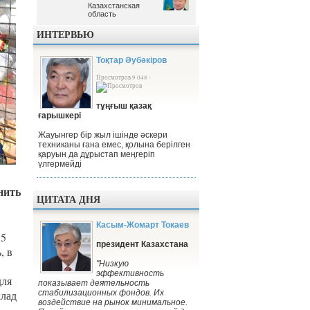
Казахстанская
Казахстанская
область
область
ИНТЕРВЬЮ
Тоқтар Әубәкіров
Просмотров 9 048 -
тұңғыш қазақ
ғарышкері
Жауынгер бір жыл ішінде әскери
техниканы ғана емес, қолына берілген
қаруын да дұрыстап меңгеріп
үлгермейді
нить
ЦИТАТА ДНЯ
Касым-Жомарт Токаев
15
президент Казахстана
, в
"Низкую
эффективность
для
показывает деятельность
стабилизационных фондов. Их
клад
воздействие на рынок минимальное.