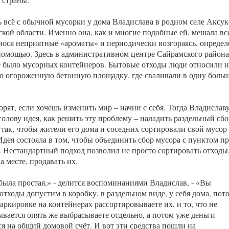
ь всё с обычной мусорки у дома Владислава в родном селе Аксук
ской области. Именно она, как и многие подобные ей, мешала вс
знося неприятные «ароматы» и периодически возгораясь, опреде
 помощью. Здесь в административном центре Сайрамского района
е было мусорных контейнеров. Бытовые отходы люди относили н
о огороженную бетонную площадку, где сваливали в одну боль
орят, если хочешь изменить мир – начни с себя. Тогда Владислав
голову идея, как решить эту проблему – наладить раздельный сбо
 так, чтобы жители его дома и соседних сортировали свой мусор
Идея состояла в том, чтобы объединить сбор мусора с пунктом п
. Нестандартный подход позволил не просто сортировать отходы
на месте, продавать их.
была простая,» - делится воспоминаниями Владислав, - «Вы
отходы допустим в коробку, в раздельном виде, у себя дома, пот
аркировке на контейнерах рассортировываете их, и то, что не
ывается опять же выбрасываете отдельно, а потом уже деньги
ся на общий домовой счёт. И вот эти средства пошли на