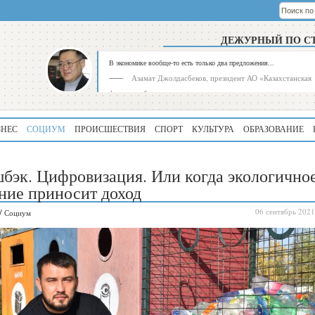
ДЕЖУРНЫЙ ПО С
В экономике вообще-то есть только два предложения...
Азамат Джолдасбеков, президент АО «Казахстанская
фондовая биржа»
ЗНЕС
СОЦИУМ
ПРОИСШЕСТВИЯ
СПОРТ
КУЛЬТУРА
ОБРАЗОВАНИЕ
бэк. Цифровизация. Или когда экологично
ние приносит доход
/
06 сентябрь 2021
Социум
Рейтинг
Регион
339
Алматинская
область
195
Туркестанская
область
180
Северо-