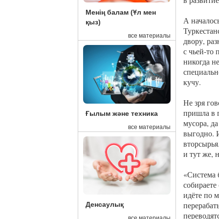
Менің балам (Ұл мен
А началос
қыз)
Туркестан
все материалы
двору, ра
с чьей-то
никогда н
специальн
кучу.
Не зря гов
пришла в 
Ғылым және техника
мусора, да
все материалы
выгодно. 
вторсырья
и тут же, 
«Система 
собираете 
идёте по м
перерабат
Денсаулық
переводят
все материалы