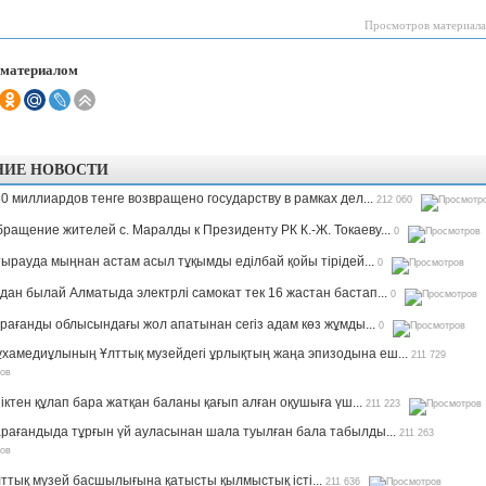
Просмотров материала
 материалом
НИЕ НОВОСТИ
0 миллиардов тенге возвращено государству в рамках дел...
212 060
ращение жителей с. Маралды к Президенту РК К.-Ж. Токаеву...
0
ырауда мыңнан астам асыл тұқымды еділбай қойы тірідей...
0
дан былай Алматыда электрлі самокат тек 16 жастан бастап...
0
рағанды облысындағы жол апатынан сегіз адам көз жұмды...
0
хамедиұлының Ұлттық музейдегі ұрлықтың жаңа эпизодына еш...
211 729
іктен құлап бара жатқан баланы қағып алған оқушыға үш...
211 223
рағандыда тұрғын үй ауласынан шала туылған бала табылды...
211 263
ттық музей басшылығына қатысты қылмыстық істі...
211 636