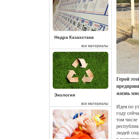
Недра Казахстана
все материалы
Герой это
предприни
жизнь мно
Экология
все материалы
Идея по у
году сейч
том числе
республик
людей соц
в развитие