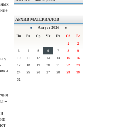
льных
ение
АРХИВ МАТЕРИАЛОВ
«
Август 2026 »
Пн
Вт
Ср
Чт
Пт
Сб
Вс
1
2
3
4
5
6
7
8
9
и у
10
11
12
13
14
15
16
ь
17
18
19
20
21
22
23
овки
24
25
26
27
28
29
30
31
учил
ты –
 и
ции
ают