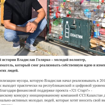
Казахстанская
область
й истории Владислав Голярко – молодой волонтер,
матель, который смог реализовать собственную идею и изме
гих людей.
тилизации мусора, которую Владислав начал реализовывать в 20
ас выходит практически на республиканский и цифровой уровень
 благодаря финансовой поддержке проекта «321 Старт!» -
анскому конкурсу инициированному компанией CCI Казахстан 
иально-активных молодых людей, которые хотят вносить свой в
 страны.