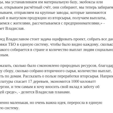
ды, мы устанавливаем им материальную базу, экобоксы или
ы, открываем расчётный счёт, они собирают, мы теперь забираем
вываем, отправляем на крупные заводы, которые занимаются
кой и выпуском продукции из вторсырья, получаем выплаты,
аемся с жителями, рассчитываемся с предпринимателями,» -
ает Владислав.
ред Владиславом стоит задача оцифровать проект, собрать все д
овки ТБО в единую систему, чтобы было видно каждому, скольк
какого собирается в стране и количество выплат людям социально
нным.
оказать, сколько было сэкономлено природных ресурсов, благода
у сбору, сколько собрано вторичного сырья, количество выплат,
ть по домам. Рассказать о пользе переработки вторсырья. Напри
улатуры спасает 17 деревьев, экономится 1000 киловатт
ргии, и тем самым я хочу вносить свой вклад в заботу об
й среде», - делится Владислав планами.
пенно маленькая, но очень важна идея, переросла в единую
ю систему.