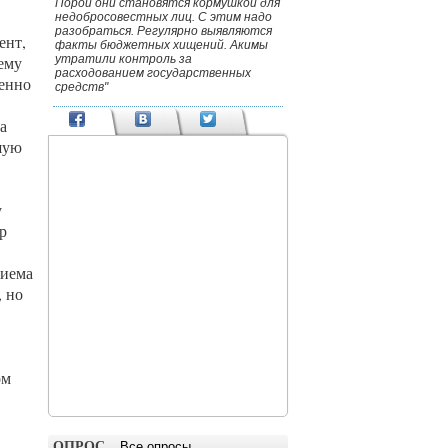
Порой они становятся кормушкой для
недобросовестных лиц. С этим надо
разобраться. Регулярно выявляются
ент,
факты бюджетных хищений. Акимы
утратили контроль за
ему
расходованием государственных
ленно
средств"
а
шую
у
р
риема
, но
ом
ОПРОС
Все опросы