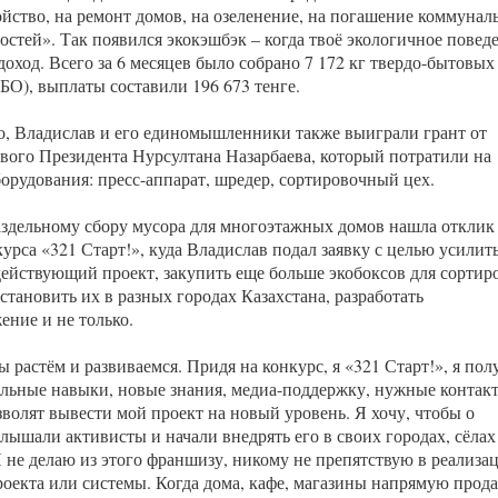
ойство, на ремонт домов, на озеленение, на погашение коммуна
остей». Так появился экокэшбэк – когда твоё экологичное повед
оход. Всего за 6 месяцев было собрано 7 172 кг твердо-бытовых
БО), выплаты составили 196 673 тенге.
о, Владислав и его единомышленники также выиграли грант от
вого Президента Нурсултана Назарбаева, который потратили на
борудования: пресс-аппарат, шредер, сортировочный цех.
аздельному сбору мусора для многоэтажных домов нашла отклик 
урса «321 Старт!», куда Владислав подал заявку с целью усилит
действующий проект, закупить еще больше экобоксов для сортир
становить их в разных городах Казахстана, разработать
ение и не только.
 растём и развиваемся. Придя на конкурс, я «321 Старт!», я пол
льные навыки, новые знания, медиа-поддержку, нужные контак
зволят вывести мой проект на новый уровень. Я хочу, чтобы о
лышали активисты и начали внедрять его в своих городах, сёлах
Я не делаю из этого франшизу, никому не препятствую в реализа
роекта или системы. Когда дома, кафе, магазины напрямую прод