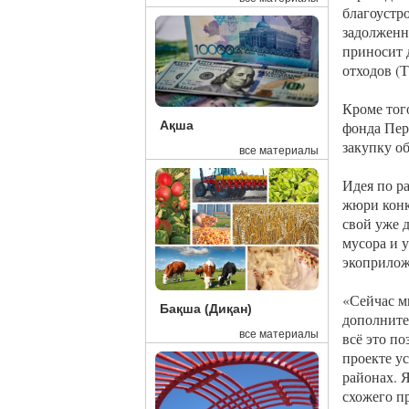
благоустр
задолженн
приносит д
отходов (Т
Кроме тог
фонда Пер
Ақша
закупку о
все материалы
Идея по р
жюри конк
свой уже 
мусора и у
экоприлож
«Сейчас мы
Бақша (Диқан)
дополните
все материалы
всё это по
проекте ус
районах. 
схожего п