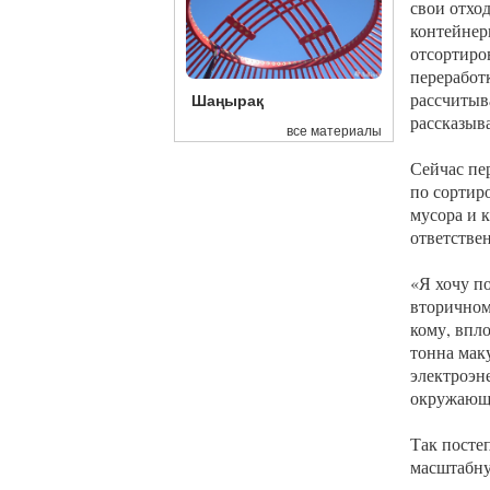
свои отхо
контейнер
отсортиро
переработ
рассчитыв
Шаңырақ
рассказыв
все материалы
Сейчас пе
по сортир
мусора и 
ответстве
«Я хочу п
вторичном
кому, впло
тонна мак
электроэне
окружающе
Так посте
масштабну