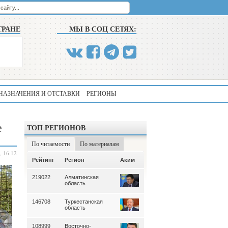
ТРАНЕ
МЫ В СОЦ СЕТЯХ:
НАЗНАЧЕНИЯ И ОТСТАВКИ
РЕГИОНЫ
е
ТОП РЕГИОНОВ
По читаемости
По материалам
, 16:12
Аким
Рейтинг
Регион
Аким
Рейтинг
Регион
219022
Алматинская
339
Алматинская
область
область
146708
Туркестанская
195
Туркестанская
область
область
108999
Восточно-
180
Северо-