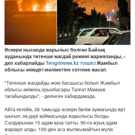
Әскери нысанда жарылыс болған Байзақ
ауданында төтенше жағдай режимі жарияланды, -
деп хабарлайды
Tengrinews.kz тілшісі
Жамбыл
облысы әкімдігі мәліметіне сілтеме жасап
.
"Төтенше жағдайды жою басшысы болып Жамбыл
облысы әкімінің орынбасары Талғат Мамаев
тағайындалды", - делінген хабардамада.
Айта кетейік, 26 тамызда әскери бөлім аумағында өрт
шығып, оқ-дәрі қоймасында жарылысы болды.
Салдарынан 15 адам қаза тапты. 90-ға жуық адам
жарақат алды. 100-ден аса жылжымайтын мүлік