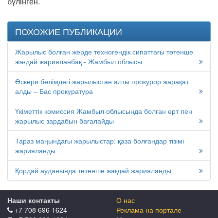
бүлінген.
ПОХОЖИЕ ПУБЛИКАЦИИ
Жарылыс болған жерде техногендік сипаттағы төтенше
жағдай жарияланбақ - Жамбыл облысы
Әскери бөлімдегі жарылыстан алты прокурор жарақат
алды – Бас прокуратура
Үкіметтік комиссия Жамбыл облысында болған өрт пен
жарылыс зардабын бағалайды
Тараз маңындағы жарылыстар: қаза болғандар тізімі
жарияланды
Қордай ауданында төтенше жағдай жарияланды
Наши контакты
О нас
+7 708 696 1624
Реклама на портале