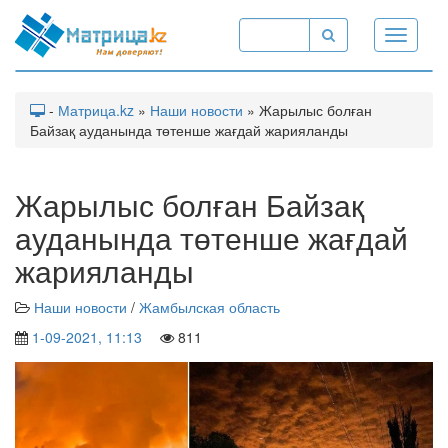
Toggle
navigati
-
Матрица.kz
»
Наши новости
» Жарылыс болған
Байзақ ауданында төтенше жағдай жарияланды
Жарылыс болған Байзақ
ауданында төтенше жағдай
жарияланды
Наши новости
/
Жамбылская область
1-09-2021, 11:13
811