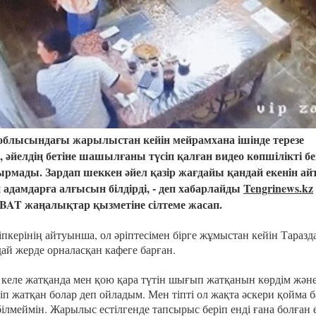
Казахстанская
область
блысындағы жарылыстан кейін мейрамхана ішінде терезе
әйелдің бетіне шашылғаны түсіп қалған видео көпшілікті бе
рмады. Зардап шеккен әйел қазір жағдайы қандай екенін ай
 адамдарға алғысын білдірді, - деп хабарлайды
Tengrinews.kz
IBAT жаңалықтар қызметіне сілтеме жасап.
пкерінің айтуынша, ол әріптесімен бірге жұмыстан кейін Таразд
й жерде орналасқан кафеге барған.
 келе жатқанда мен қою қара түтін шығып жатқанын көрдім жән
іп жатқан болар деп ойладым. Мен тіпті ол жақта әскери қойма б
білмеймін. Жарылыс естілгенде тапсырыс беріп енді ғана болған е