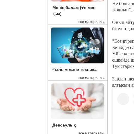
Не болған
Менің балам (Ұл мен
жоқпын", -
қыз)
Оның айту
все материалы
бітеліп қа
"Есеңгіреп
Бетімдегі
Үйге келг
ешқайда ш
Туыстарымн
Ғылым және техника
Зардап ше
все материалы
алғысын а
Денсаулық
все материалы