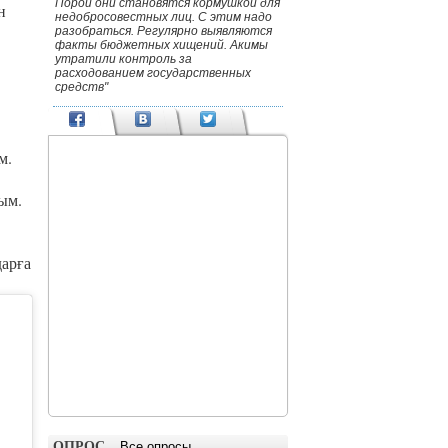
Порой они становятся кормушкой для
н
недобросовестных лиц. С этим надо
разобраться. Регулярно выявляются
факты бюджетных хищений. Акимы
утратили контроль за
расходованием государственных
средств"
м.
ым.
дарға
ОПРОС
Все опросы