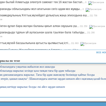
дан былай Алматыда электрлі самокат тек 16 жастан бастап...
0
рағанды облысындағы жол апатынан сегіз адам көз жұмды...
0
хамедиұлының Ұлттық музейдегі ұрлықтың жаңа эпизодына еш...
211 756
іктен құлап бара жатқан баланы қағып алған оқушыға үш...
211 250
рағандыда тұрғын үй ауласынан шала туылған бала табылды...
211 290
ттық музей басшылығына қатысты қылмыстық істі...
211 663
вокат Бурхан Жансейтов задержан в Алматы...
13 295
ВСЕ НО
ъемы производства сахара будут увеличены в семь раз —...
12 325
риалы по теме
рифы на комуслуги изменятся в Казахстане...
12 637
блысындағы уақытша жабылған жол ашылды
лысында жарылыс кезінде қаза тапқан тағы бір адам табылды
нистр Аймағамбетов балалардың қауіпсіздігін қамтамасыз...
17 285
н дәмханасындағы жарылыс. Тағы бір адам жансақтау бөлімінде қайтыс болды
олайлы мектеп». Ұлттық жоба арқылы 582 мектеп бой көтереді...
17 363
і итеріп, қашып шықты": Шамалғандағы апаттан зардап шеккен әйел оқиғаның қалай бол
ның шетінде жарылыс болды: екі әйел зардап шеккен
уперагенты»: серьезный человек Сека уже ждет вас на IVI...
25 546
лабақшаларды лицензиялауды күшейтеміз - министр...
10 744
айылов президенттің үкімет жұмысына қатысты сынына пікір...
7 822