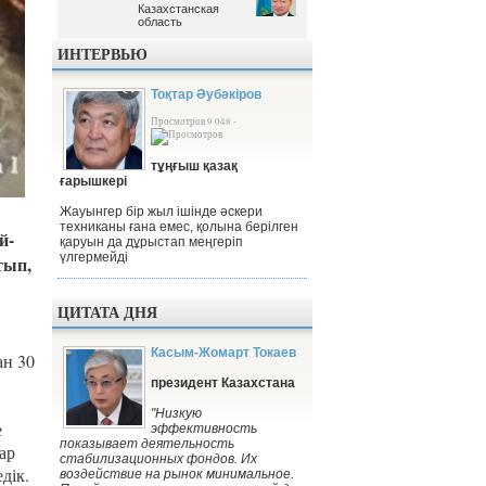
Казахстанская
Казахстанская
область
область
ИНТЕРВЬЮ
Тоқтар Әубәкіров
Просмотров 9 048 -
тұңғыш қазақ
ғарышкері
Жауынгер бір жыл ішінде әскери
техниканы ғана емес, қолына берілген
й-
қаруын да дұрыстап меңгеріп
үлгермейді
тып,
ЦИТАТА ДНЯ
Касым-Жомарт Токаев
ан 30
президент Казахстана
"Низкую
е
эффективность
показывает деятельность
ар
стабилизационных фондов. Их
дік.
воздействие на рынок минимальное.