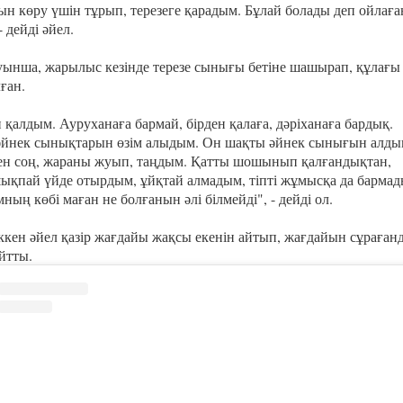
ын көру үшін тұрып, терезеге қарадым. Бұлай болады деп ойлаға
 дейді әйел.
ынша, жарылыс кезінде терезе сынығы бетіне шашырап, құлағы
лған.
 қалдым. Ауруханаға бармай, бірден қалаға, дәріханаға бардық.
 әйнек сынықтарын өзім алыдым. Он шақты әйнек сынығын алды
ен соң, жараны жуып, таңдым. Қатты шошынып қалғандықтан,
ықпай үйде отырдым, ұйқтай алмадым, тіпті жұмысқа да бармад
ың көбі маған не болғанын әлі білмейді", - дейді ол.
ккен әйел қазір жағдайы жақсы екенін айтып, жағдайын сұраған
йтты.