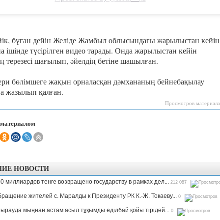
йік, бұған дейін Желіде Жамбыл облысындағы жарылыстан кейін
а ішінде түсірілген видео тарады. Онда жарылыстан кейін
ң терезесі шағылып, әйелдің бетіне шашылған.
ери бөлімшеге жақын орналасқан дәмхананың бейнебақылау
а жазылып қалған.
Просмотров материала
 материалом
НИЕ НОВОСТИ
0 миллиардов тенге возвращено государству в рамках дел...
212 087
ращение жителей с. Маралды к Президенту РК К.-Ж. Токаеву...
0
ырауда мыңнан астам асыл тұқымды еділбай қойы тірідей...
0