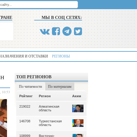
ТРАНЕ
МЫ В СОЦ СЕТЯХ:
НАЗНАЧЕНИЯ И ОТСТАВКИ
РЕГИОНЫ
ен
ТОП РЕГИОНОВ
По читаемости
По материалам
, 10:53
Аким
Рейтинг
Регион
Аким
Рейтинг
Регион
219022
Алматинская
339
Алматинская
область
область
146708
Туркестанская
195
Туркестанская
область
область
108999
Восточно-
180
Северо-