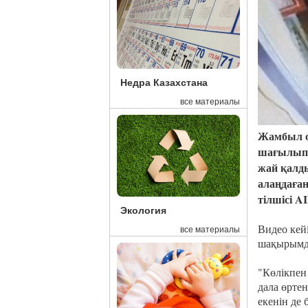
Недра Казахстана
все материалы
Жамбыл о
шағылып, 
жай қалды
алаңдаған
тілшісі A
Экология
Видео кейі
все материалы
шақырымда
"Көлікпен
дала өртен
екенін де 