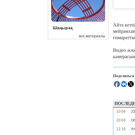
Айта кете
Шаңырақ
мейрамхан
все материалы
ғимаратты
Видео әск
камерасын
Поделиться
ПОСЛЕД
10:04
23
20:03
Об
12:16
Ат