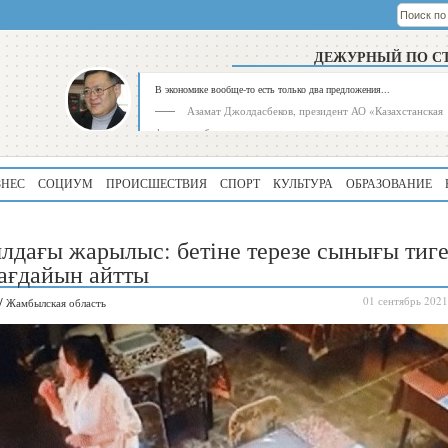
ДЕЖУРНЫЙ ПО С
В экономике вообще-то есть только два предложения...
Азамат Джолдасбеков, президент АО «Казахстанская
фондовая биржа»
ЗНЕС
СОЦИУМ
ПРОИСШЕСТВИЯ
СПОРТ
КУЛЬТУРА
ОБРАЗОВАНИЕ
дағы жарылыс: бетіне терезе сынығы тиг
ағдайын айтты
/
01 сентябрь 2021
Жамбылская область
Рейтинг
Регион
339
Алматинская
область
195
Туркестанская
область
180
Северо-