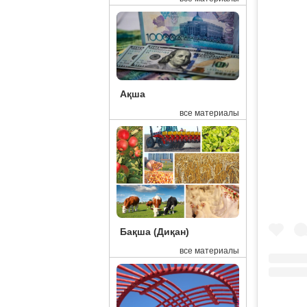
Ақша
все материалы
Бақша (Диқан)
все материалы