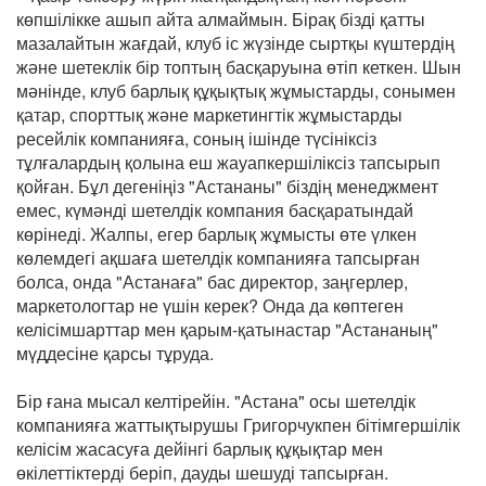
көпшілікке ашып айта алмаймын. Бірақ бізді қатты
мазалайтын жағдай, клуб іс жүзінде сыртқы күштердің
және шетеклік бір топтың басқаруына өтіп кеткен. Шын
мәнінде, клуб барлық құқықтық жұмыстарды, сонымен
қатар, спорттық және маркетингтік жұмыстарды
ресейлік компанияға, соның ішінде түсініксіз
тұлғалардың қолына еш жауапкершіліксіз тапсырып
қойған. Бұл дегеніңіз "Астананы" біздің менеджмент
емес, күмәнді шетелдік компания басқаратындай
көрінеді. Жалпы, егер барлық жұмысты өте үлкен
көлемдегі ақшаға шетелдік компанияға тапсырған
болса, онда "Астанаға" бас директор, заңгерлер,
маркетологтар не үшін керек? Онда да көптеген
келісімшарттар мен қарым-қатынастар "Астананың"
мүддесіне қарсы тұруда.
Бір ғана мысал келтірейін. "Астана" осы шетелдік
компанияға жаттықтырушы Григорчукпен бітімгершілік
келісім жасасуға дейінгі барлық құқықтар мен
өкілеттіктерді беріп, дауды шешуді тапсырған.