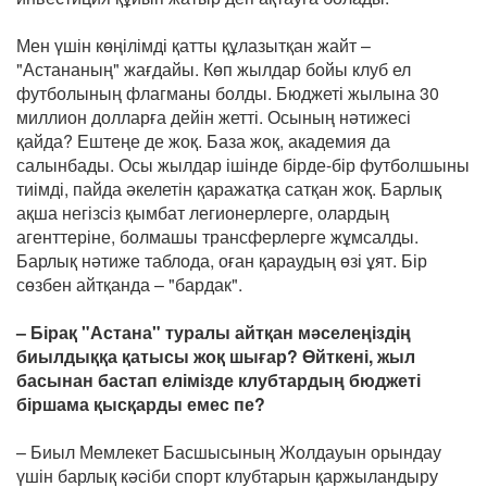
Мен үшін көңілімді қатты құлазытқан жайт –
"Астананың" жағдайы. Көп жылдар бойы клуб ел
футболының флагманы болды. Бюджеті жылына 30
миллион долларға дейін жетті. Осының нәтижесі
қайда? Ештеңе де жоқ. База жоқ, академия да
салынбады. Осы жылдар ішінде бірде-бір футболшыны
тиімді, пайда әкелетін қаражатқа сатқан жоқ. Барлық
ақша негізсіз қымбат легионерлерге, олардың
агенттеріне, болмашы трансферлерге жұмсалды.
Барлық нәтиже таблода, оған қараудың өзі ұят. Бір
сөзбен айтқанда – "бардак".
– Бірақ "Астана" туралы айтқан мәселеңіздің
биылдыққа қатысы жоқ шығар? Өйткені, жыл
басынан бастап елімізде клубтардың бюджеті
біршама қысқарды емес пе?
– Биыл Мемлекет Басшысының Жолдауын орындау
үшін барлық кәсіби спорт клубтарын қаржыландыру