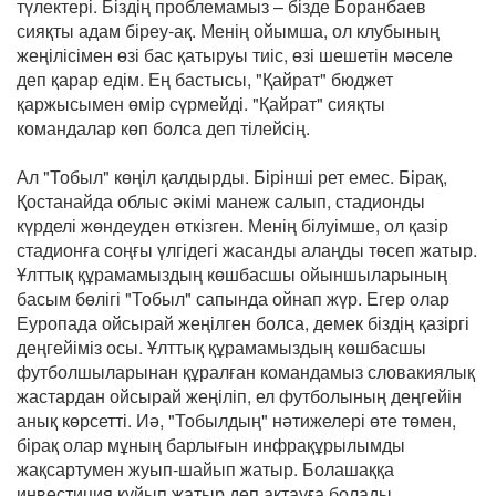
түлектері. Біздің проблемамыз – бізде Боранбаев
сияқты адам біреу-ақ. Менің ойымша, ол клубының
жеңілісімен өзі бас қатыруы тиіс, өзі шешетін мәселе
деп қарар едім. Ең бастысы, "Қайрат" бюджет
қаржысымен өмір сүрмейді. "Қайрат" сияқты
командалар көп болса деп тілейсің.
Ал "Тобыл" көңіл қалдырды. Бірінші рет емес. Бірақ,
Қостанайда облыс әкімі манеж салып, стадионды
күрделі жөндеуден өткізген. Менің білуімше, ол қазір
стадионға соңғы үлгідегі жасанды алаңды төсеп жатыр.
Ұлттық құрамамыздың көшбасшы ойыншыларының
басым бөлігі "Тобыл" сапында ойнап жүр. Егер олар
Еуропада ойсырай жеңілген болса, демек біздің қазіргі
деңгейіміз осы. Ұлттық құрамамыздың көшбасшы
футболшыларынан құралған командамыз словакиялық
жастардан ойсырай жеңіліп, ел футболының деңгейін
анық көрсетті. Иә, "Тобылдың" нәтижелері өте төмен,
бірақ олар мұның барлығын инфрақұрылымды
жақсартумен жуып-шайып жатыр. Болашаққа
инвестиция құйып жатыр деп ақтауға болады.