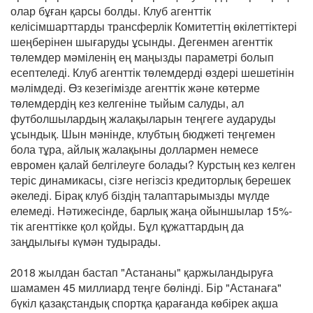
олар бұған қарсы болды. Клуб агенттік
келісімшарттарды трансферлік Комитеттің өкілеттіктері
шеңберінен шығаруды ұсынды. Дегенмен агенттік
төлемдер мәміленің ең маңызды параметрі болып
есептеледі. Клуб агенттік төлемдерді өздері шешетінін
мәлімдеді. Өз кезегімізде агенттік және көтерме
төлемдердің кез келгеніне тыйым салуды, ал
футболшылардың жалақыларын теңгеге аударуды
ұсындық. Шын мәнінде, клубтың бюджеті теңгемен
бола тұра, айлық жалақыны доллармен немесе
евромен қалай белгілеуге болады? Курстың кез келген
теріс динамикасы, сізге негізсіз кредиторлық берешек
әкеледі. Бірақ клуб біздің талаптарымызды мүлде
елемеді. Нәтижесінде, барлық жаңа ойыншылар 15%-
тік агенттікке қол қойды. Бұл құжаттардың да
заңдылығы күмән тудырады.
2018 жылдан бастап "Астананы" қаржыландыруға
шамамен 45 миллиард теңге бөлінді. Бір "Астанаға"
бүкіл қазақстандық спортқа қарағанда көбірек ақша