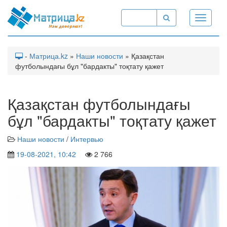
Toggle
navigati
-
Матрица.kz
»
Наши новости
» Қазақстан
футболындағы бұл "бардакты" тоқтату қажет
Қазақстан футболындағы
бұл "бардакты" тоқтату қажет
Наши новости
/
Интервью
19-08-2021, 10:42
2 766