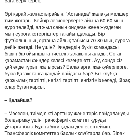
баға беру керек.
Әрі қарай жалғастырайын. "Астанада" жалақы мөлшері
тым жоғары. Кейбір легионерлерге айына 50-60 мың
еуро төлейді, ал жыл сайын ондаған және жүздеген
мың еуроға көтергіштер тағайындалады. Бір
футболшының орташа айлық табысы 70-80 мың еуроға
дейін жетеді. Не үшін? Финдердің бүкіл командасы
біздің бір ойыншыға тиесілі жалақыны алады. Соған
қарамастан финдер келесі кезеңге өтті. Ау, сонда сіз
қай елде тұрып жатырсыз? Балаларға, жанкүйерлерге,
бүкіл Қазақстанға қандай пайдасы бар? Біз клубқа
қаржылық тәртіпті, негізгі тәртіпті енгізгіміз келеді, бірақ
олар бұған қарсы.
– Қалайша?
– Мәселен, тиімділікті арттыру және теріс пайдалануды
болдырмау үшін трансферлік комитет құруды
ұйғарғанбыз. Бұл табиғи қадам деп есептеймін.
Трансферлік комитеттер барлық клубтарда бар. Бірақ