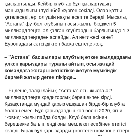
қысқартылды. Кейбір клубтар бұл қысқартудың
маңыздылығын түсінбей жүрген секілді. Олар қатты
қателеседі, әрі ол үшін нақты есеп те береді. Мысалы,
"Астана" футбол клубының осы жылғы бюджеті 5
миллиард теңге, ал қалған клубтардың барлығында 1,2
миллиард теңгеден аспайды. Ал нәтижесі кәне?
Еуропадағы сәтсіздіктен басқа ештеңе жоқ.
– "Астана" басшылары клубтың өткен жылдардағы
үлкен қарыздары туралы айтып, осы жағдай
командаға жоғары жетістікке жетуге мүмкіндік
бермей жатыр деген пікірде...
– Ендеше, талқылайық. "Астана" осы жылға 4,2
миллиард теңге кредиторлық берешекпен кірді.
Қазақстанда мұндай қарыз ешқашан бірде-бір клубта
болған емес. Бұл қарыздардың көп бөлігі 2020, яғни
"ковид" жылы пайда болды. Клуб белшесінен
берешекке батып, енді оны мемлекет есебінен өтегісі
келеді. Бірақ бұл қарыздардың көптеген компоненттері