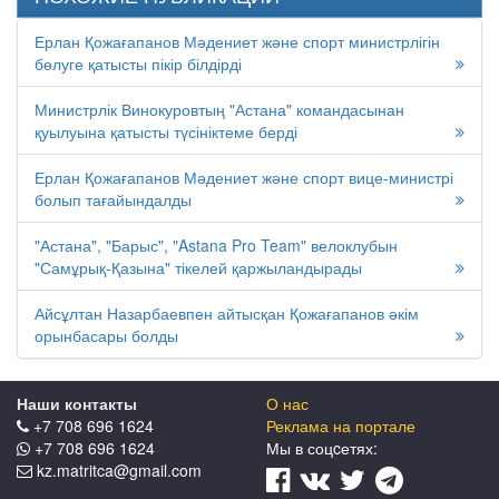
Ерлан Қожағапанов Мәдениет және спорт министрлігін
бөлуге қатысты пікір білдірді
Министрлік Винокуровтың "Астана" командасынан
қуылуына қатысты түсініктеме берді
Ерлан Қожағапанов Мәдениет және спорт вице-министрі
болып тағайындалды
"Астана", "Барыс", "Astana Pro Team" велоклубын
"Самұрық-Қазына" тікелей қаржыландырады
Айсұлтан Назарбаевпен айтысқан Қожағапанов әкім
орынбасары болды
Наши контакты
О нас
+7 708 696 1624
Реклама на портале
+7 708 696 1624
Мы в соцcетях:
kz.matritca@gmail.com