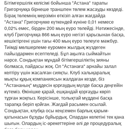
Бітімгершілік келісімі бойынша "Астана" тарапы
Григорчукқа бірнеше траншпен төлем жасауды көздеді.
Бірақ төлемнің мерзімін өткізіп алған жағдайда
"Астана" Григорчукке күткендей күніне 0,01 немесе
0,02% емес, бірден 200 мың еуро төлейді. Нәтижесінде,
клуб Григорчукқа 866 мың еуро негізгі қарызынан басқа,
кешіктіргені үшін тағы 400 мың еуро төлеуге мәжбүр.
Тиімді мөлшерлеме еуромен жылдық жүздеген
пайыздармен есептеледі. Бұл ақылға сыймайтын
нәрсе. Сондықтан мұндай бітімгершіліктің зияны
болмаса, пайдасы жоқ. Ол "Астанаға" арнайы залал
келтіру үшін жасалған сияқты. Клуб халықаралық
мықты құқық компаниясын жалдаған кезде, біз
"Астананың" мүддесін қорғаудың мүлде басқа деңгейін
күтеміз. Өкінішке қарай, ешқандай қорғауды көріп
тұрған жоқпыз. Керісінше, толықтай мүддені басқа
тарапқа беріп қойған. Жағдай расымен осылай.
Сондықтан, клубқа осы кеңсемен барлық қарым-
қатынасын бұзуды бұйырдық. Олардан келетіні тек қана
шығын. Олардың іс-әрекеттеріне әлі де процедуралық