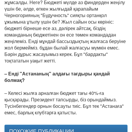
жұмсалды. Неге? Бюджеті мүлде аз финдерден жеңілу
үшін бе, әлде, өткен жылғыдай қарапайым
Черногорияның "Будучность" сияқты ортанқол
ұжымына ұтылу үшін бе? Жыл сайын осы көрініс:
бюджеті бірнеше есе аз, дәлірек айтсақ, біздің
команданың бюджетінен он есе төмен командадан
жеңілеміз. Енді мұндай бассыздықтың жалғаса беруіне
жол бермейміз. бұдан былай жалғасуы мүмкін емес.
Бәрін дұрыс жасауымыз керек. Бұл "бардакты"
тоқтататын уақыт жетті.
– Енді "Астананың" алдағы тағдыры қандай
болмақ?
– Келесі жылға арналған бюджет тағы 40%-ға
қысқарады. Президент тапсырды, біз орындаймыз.
Түсінбегендер орнын босауты тиіс. Бұл тек "Астанаға"
емес, барлық клубтарға қатысты.
ПОХОЖИЕ ПУБЛИКАЦИИ