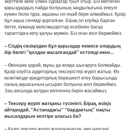
зерттеле келе үлкен сұрақтар туып отыр. Біз көптеген
қарыздардың пайда болуының заңдылығына елеулі
күмән бола тұра, ақшаны оп-оңай бере алмаймыз. Қазір
бұл ақша сенімді қорғалған. Бірақ ол клубқа барған
бетте, күмәнді келісімшарттар есебінен басқа
тараптарға кету қалуы мүмкін. Біз оған жол бермейміз.
– Сіздің сөзіңізден бұл қарыздар немесе олардың
бір бөлігі "қолдан жасалғандай" естіледі екен...
– Өкінішке қарай, мұны да жоққа шығаруға болмайды.
Қазір клубта аудиторлық тексерістер жүріп жатыр. Өз
кезегімізде кредиторлық берешекті өтеу барысында
халық ақшасының ысырап болуына жол бермейміз.
Заң аясында қолдан келгеннің бәрін жасаймыз.
– Тексеру жүріп жатқаны түсінікті. Бірақ, өзіңіз
айтқандай, "Астанадағы" "бардактың" нақты
мысалдарын келтіре аласыз ба?
– Қазір тексеру жүріп жатқандықтан, көп нәрсені