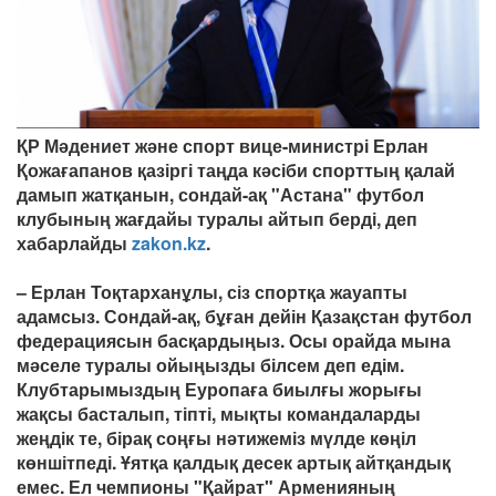
ҚР Мәдениет және спорт вице-министрі Ерлан
Қожағапанов қазіргі таңда кәсіби спорттың қалай
дамып жатқанын, сондай-ақ "Астана" футбол
клубының жағдайы туралы айтып берді, деп
хабарлайды
zakon.kz
.
– Ерлан Тоқтарханұлы, сіз спортқа жауапты
адамсыз. Сондай-ақ, бұған дейін Қазақстан футбол
федерациясын басқардыңыз. Осы орайда мына
мәселе туралы ойыңызды білсем деп едім.
Клубтарымыздың Еуропаға биылғы жорығы
жақсы басталып, тіпті, мықты командаларды
жеңдік те, бірақ соңғы нәтижеміз мүлде көңіл
көншітпеді. Ұятқа қалдық десек артық айтқандық
емес. Ел чемпионы "Қайрат" Арменияның