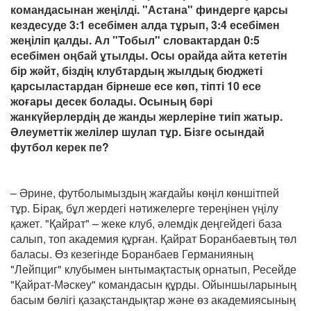
командасынан жеңілді. "Астана" финдерге қарсы
кездесуде 3:1 есебімен алда тұрып, 3:4 есебімен
жеңіліп қалды. Ал "Тобыл" словактардан 0:5
есебімен оңбай ұтылды. Осы орайда айта кететін
бір жәйт, біздің клубтардың жылдық бюджеті
қарсыластардан бірнеше есе көп, тіпті 10 есе
жоғары десек болады. Осының бәрі
жанкүйерлердің де жанды жерлеріне тиіп жатыр.
Әлеуметтік желілер шулап тұр. Бізге осындай
футбол керек пе?
– Әрине, футболымыздың жағдайы көңіл көншітпей
тұр. Бірақ, бұл жердегі нәтижелерге тереңінен үңілу
қажет. "Қайрат" – жеке клуб, әлемдік деңгейдегі база
салып, топ академия құрған. Қайрат Боранбаевтың төл
баласы. Өз кезегінде Боранбаев Германияның
"Лейпциг" клубымен ынтымақтастық орнатып, Ресейде
"Қайрат-Мәскеу" командасын құрды. Ойыншыларының
басым бөлігі қазақстандықтар және өз академиясының